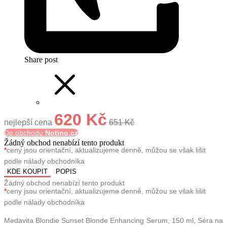
Share post
620 Kč
nejlepší cena
651 Kč
Do obchodu
Notino.cz
Žádný obchod nenabízí tento produkt
*
ceny jsou orientační, aktualizujeme denně, můžou se však lišit
podle nálady obchodníka
KDE KOUPIT
POPIS
Žádný obchod nenabízí tento produkt
*
ceny jsou orientační, aktualizujeme denně, můžou se však lišit
podle nálady obchodníka
Medavita Blondie Sunset Blonde Enhancing Serum, 150 ml, Séra na