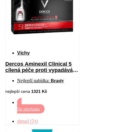
Vichy
Dercos Aminexil Clinical 5
cílená péče proti vypadávání
vlasů pro muže 21 x 6 ml
Nejlepší nabídka:
Brasty
nejlepší cena
1321 Kč
Do obchodu
detail (7+)