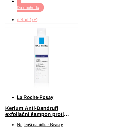
Do obchodu
detail (7+)
La Roche-Posay
Kerium Anti-Dandruff
exfoliační šampon proti
mastným lupům 200 ml
Nejlepší nabídka:
Brasty