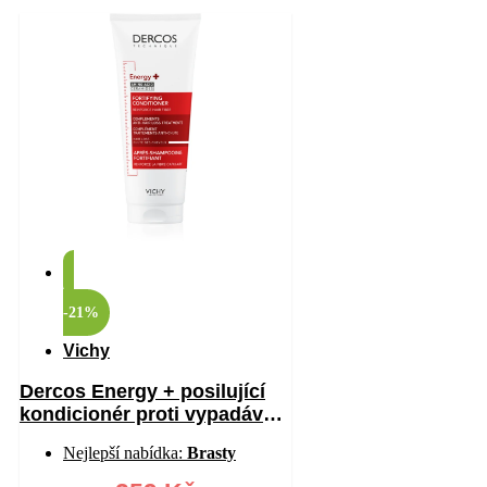
-21%
Vichy
Dercos Energy + posilující
kondicionér proti vypadávání
vlasů 200 ml
Nejlepší nabídka:
Brasty