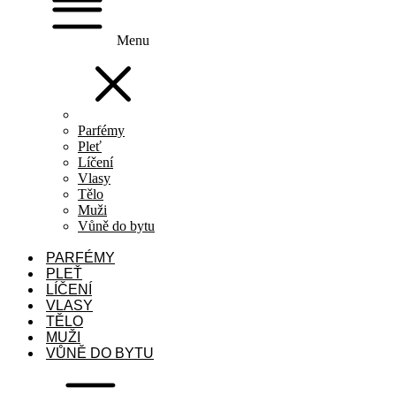
Menu
Parfémy
Pleť
Líčení
Vlasy
Tělo
Muži
Vůně do bytu
PARFÉMY
PLEŤ
LÍČENÍ
VLASY
TĚLO
MUŽI
VŮNĚ DO BYTU