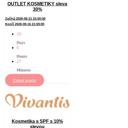
OUTLET KOSMETIKY sleva
30%
Začíná 2026-06-21 22:00:00
Končí 2026-08-16 21:59:00
10
Days
0
Hours
27
Minutes
Získat kupón
Kosmetika s SPF s 10%
slevou