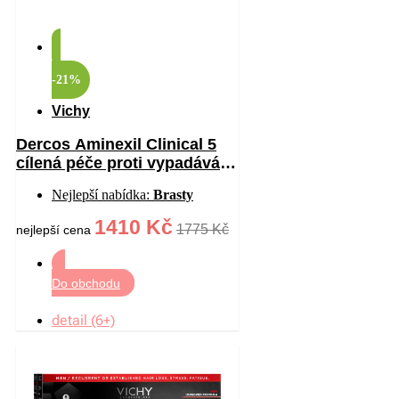
-21%
Vichy
Dercos Aminexil Clinical 5
cílená péče proti vypadávání
vlasů pro ženy 21×6 ml
Nejlepší nabídka:
Brasty
1410 Kč
1775 Kč
nejlepší cena
Do obchodu
detail (6+)