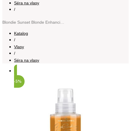
Séra na vlasy
/
Blondie Sunset Blonde Enhancing Serum zkrášlující sérum pro barvené vlasy 150 ml
Katalog
/
Vlasy
/
Séra na vlasy
-5%