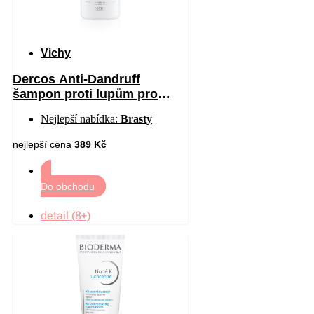
Vichy
Dercos Anti-Dandruff
šampon proti lupům pro
suché vlasy 390 ml
Nejlepší nabídka:
Brasty
nejlepší cena
389 Kč
Do obchodu
detail (8+)