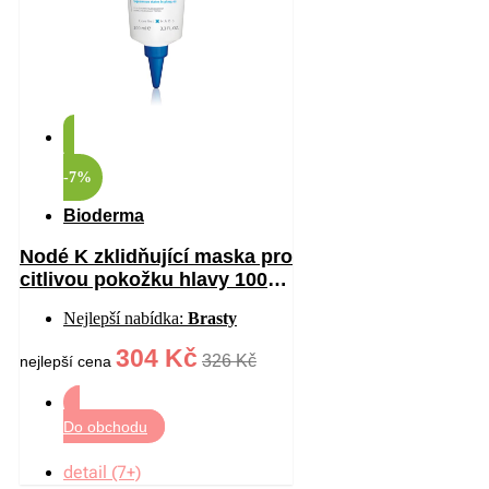
-7%
Bioderma
Nodé K zklidňující maska pro
citlivou pokožku hlavy 100
ml
Nejlepší nabídka:
Brasty
304 Kč
326 Kč
nejlepší cena
Do obchodu
detail (7+)