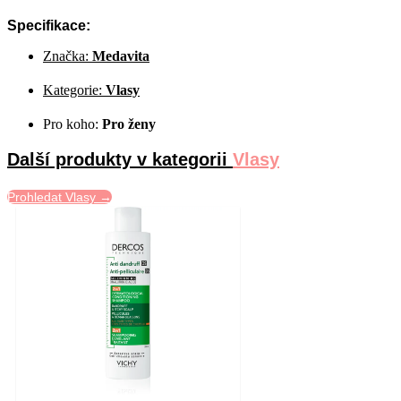
Specifikace:
Značka:
Medavita
Kategorie:
Vlasy
Pro koho:
Pro ženy
Další produkty v kategorii
Vlasy
Prohledat Vlasy →