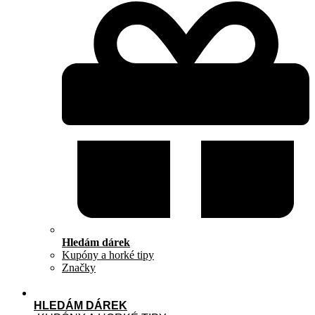
Hledám dárek
Kupóny a horké tipy
Značky
HLEDÁM DÁREK