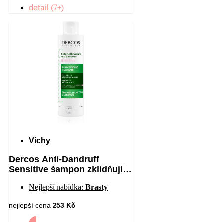
detail (7+)
Vichy
Dercos Anti-Dandruff
Sensitive šampon zklidňující
citlivou pokožku hlavy proti
Nejlepší nabídka:
Brasty
lupům 200 ml
nejlepší cena
253 Kč