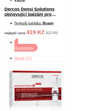
Dercos Densi Solutions
obnovující balzám pro
hustotu vlasů 200 ml
Nejlepší nabídka:
Brasty
419 Kč
527 Kč
nejlepší cena
Do obchodu
detail (7+)