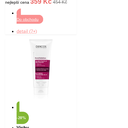
359 Kč
454 Kč
nejlepší cena
Do obchodu
detail (7+)
-20%
Vichy