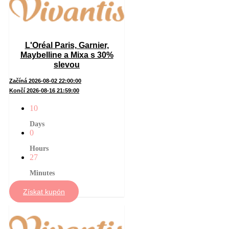
L'Oréal Paris, Garnier,
Maybelline a Mixa s 30%
slevou
Začíná 2026-08-02 22:00:00
Končí 2026-08-16 21:59:00
10
Days
0
Hours
27
Minutes
Získat kupón