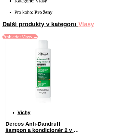
Kategorie:
Vlasy
Pro koho:
Pro ženy
Další produkty v kategorii
Vlasy
Prohledat Vlasy →
Vichy
Dercos Anti-Dandruff
šampon a kondicionér 2 v 1