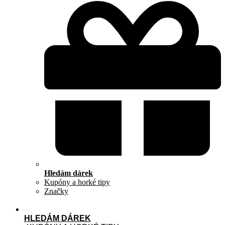
Hledám dárek
Kupóny a horké tipy
Značky
HLEDÁM DÁREK