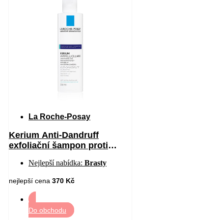
La Roche-Posay
Kerium Anti-Dandruff
exfoliační šampon proti
mastným lupům 200 ml
Nejlepší nabídka:
Brasty
nejlepší cena
370 Kč
Do obchodu