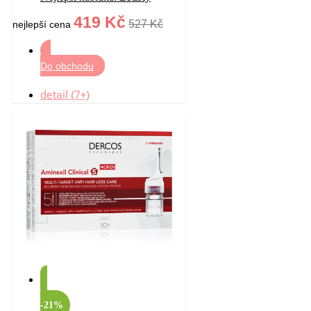
419 Kč
527 Kč
nejlepší cena
Do obchodu
detail (7+)
-21%