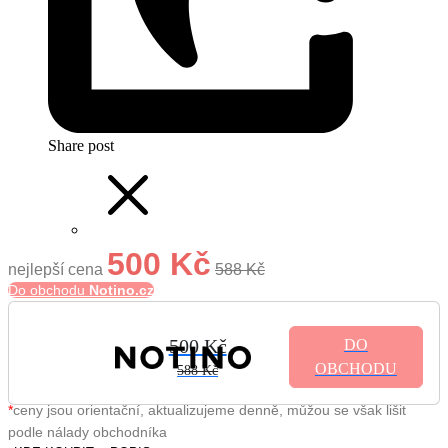
Share post
500 Kč
nejlepší cena
588 Kč
Do obchodu
Notino.cz
500 Kč
DO
OBCHODU
588 Kč
*
ceny jsou orientační, aktualizujeme denně, můžou se však lišit
podle nálady obchodníka