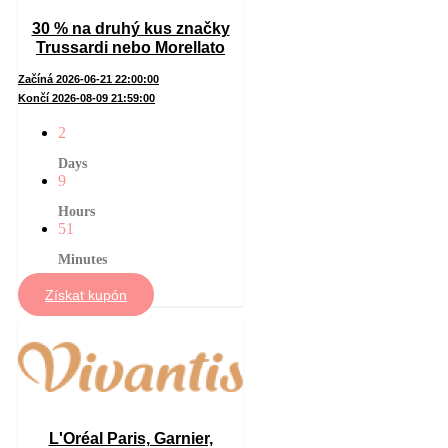
30 % na druhý kus značky
Trussardi nebo Morellato
Začíná 2026-06-21 22:00:00
Končí 2026-08-09 21:59:00
2
Days
9
Hours
51
Minutes
Získat kupón
L'Oréal Paris, Garnier,