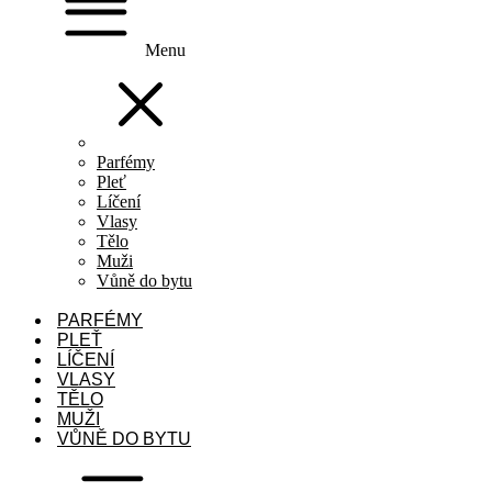
Menu
Parfémy
Pleť
Líčení
Vlasy
Tělo
Muži
Vůně do bytu
PARFÉMY
PLEŤ
LÍČENÍ
VLASY
TĚLO
MUŽI
VŮNĚ DO BYTU