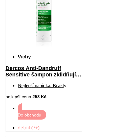
Vichy
Dercos Anti-Dandruff
Sensitive šampon zklidňující
citlivou pokožku hlavy proti
Nejlepší nabídka:
Brasty
lupům 200 ml
nejlepší cena
253 Kč
Do obchodu
detail (7+)