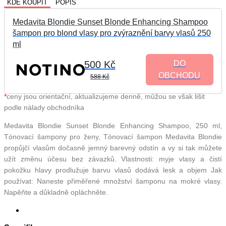
KDE KOUPIT
POPIS
Medavita Blondie Sunset Blonde Enhancing Shampoo
šampon pro blond vlasy pro zvýraznění barvy vlasů 250
ml
500 Kč
DO
OBCHODU
588 Kč
*
ceny jsou orientační, aktualizujeme denně, můžou se však lišit
podle nálady obchodníka
Medavita Blondie Sunset Blonde Enhancing Shampoo, 250 ml,
Tónovací šampony pro ženy, Tónovací šampon Medavita Blondie
propůjčí vlasům dočasně jemný barevný odstín a vy si tak můžete
užít změnu účesu bez závazků. Vlastnosti: myje vlasy a čistí
pokožku hlavy prodlužuje barvu vlasů dodává lesk a objem Jak
používat: Naneste přiměřené množství šamponu na mokré vlasy.
Napěňte a důkladně opláchněte.