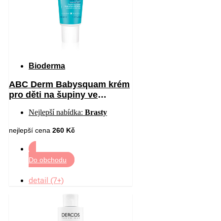
Bioderma
ABC Derm Babysquam krém
pro děti na šupiny ve
vlasech 40 ml
Nejlepší nabídka:
Brasty
nejlepší cena
260 Kč
Do obchodu
detail (7+)