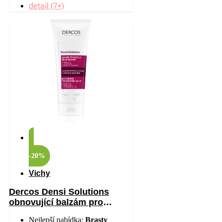
detail (7+)
-20%
Vichy
Dercos Densi Solutions
obnovující balzám pro
hustotu vlasů 200 ml
Nejlepší nabídka:
Brasty