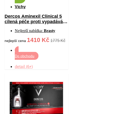
Vichy
Dercos Aminexil Clinical 5
cílená péče proti vypadávání
vlasů pro ženy 21×6 ml
Nejlepší nabídka:
Brasty
1410 Kč
1775 Kč
nejlepší cena
Do obchodu
detail (6+)