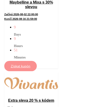
Maybelline a Mixa s 30%
slevou
Začíná 2026-08-02 22:00:00
Končí 2026-08-16 21:59:00
9
Days
9
Hours
51
Minutes
Získat kupón
Extra sleva 20 % s kódem