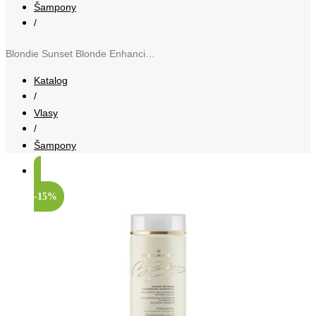
Šampony
/
Blondie Sunset Blonde Enhancing Shampoo šampon pro blond vlasy pro zvýraznění barvy vlasů 250 ml
Katalog
/
Vlasy
/
Šampony
-15%