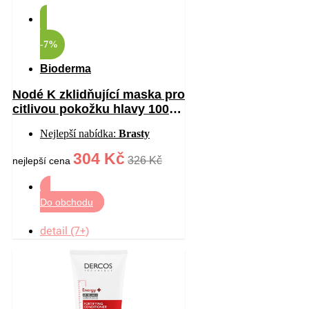
-7%
Bioderma
Nodé K zklidňující maska pro
citlivou pokožku hlavy 100
ml
Nejlepší nabídka:
Brasty
304 Kč
326 Kč
nejlepší cena
Do obchodu
detail (7+)