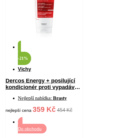
-21%
Vichy
Dercos Energy + posilující
kondicionér proti vypadávání
vlasů 200 ml
Nejlepší nabídka:
Brasty
359 Kč
454 Kč
nejlepší cena
Do obchodu