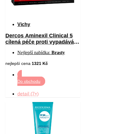
Vichy
Dercos Aminexil Clinical 5
cílená péče proti vypadávání
vlasů pro muže 21 x 6 ml
Nejlepší nabídka:
Brasty
nejlepší cena
1321 Kč
Do obchodu
detail (7+)