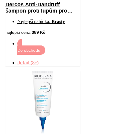
Dercos Anti-Dandruff
šampon proti lupům pro
suché vlasy 390 ml
Nejlepší nabídka:
Brasty
nejlepší cena
389 Kč
Do obchodu
detail (8+)