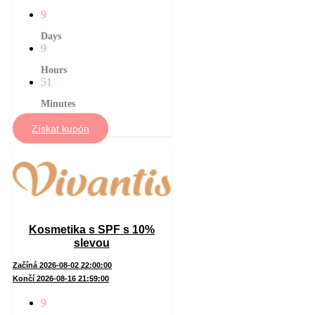
9
Days
9
Hours
51
Minutes
Získat kupón
Kosmetika s SPF s 10%
slevou
Začíná 2026-08-02 22:00:00
Končí 2026-08-16 21:59:00
9