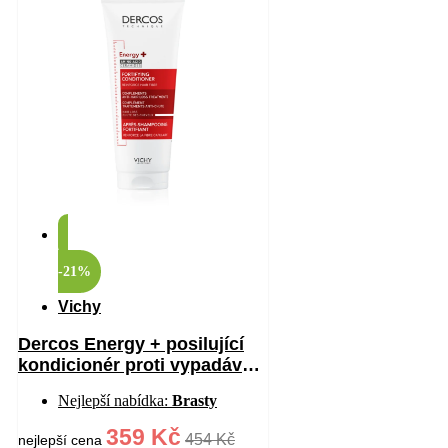
-21%
Vichy
Dercos Energy + posilující
kondicionér proti vypadávání
vlasů 200 ml
Nejlepší nabídka:
Brasty
359 Kč
454 Kč
nejlepší cena