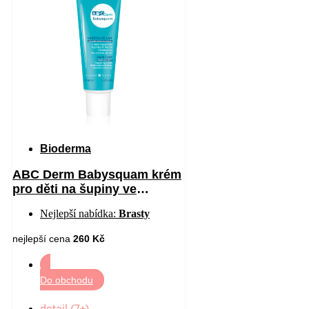
Bioderma
ABC Derm Babysquam krém
pro děti na šupiny ve
vlasech 40 ml
Nejlepší nabídka:
Brasty
nejlepší cena
260 Kč
Do obchodu
detail (7+)