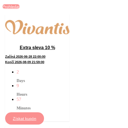
Prohledat
Extra sleva 10 %
Začíná 2026-06-28 22:00:00
Končí 2026-08-09 21:59:00
2
Days
9
Hours
57
Minutes
Získat kupón