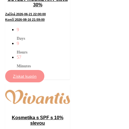
30%
Začíná 2026-06-21 22:00:00
Končí 2026-08-16 21:59:00
9
Days
9
Hours
57
Minutes
Získat kupón
Kosmetika s SPF s 10%
slevou