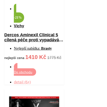
-21%
Vichy
Dercos Aminexil Clinical 5
cílená péče proti vypadávání
vlasů pro ženy 21×6 ml
Nejlepší nabídka:
Brasty
1410 Kč
1775 Kč
nejlepší cena
Do obchodu
detail (6+)