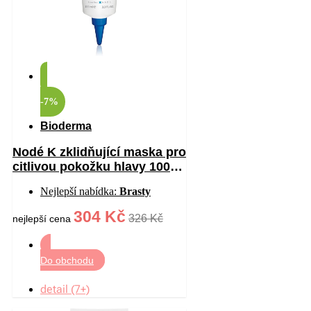
-7%
Bioderma
Nodé K zklidňující maska pro
citlivou pokožku hlavy 100
ml
Nejlepší nabídka:
Brasty
304 Kč
326 Kč
nejlepší cena
Do obchodu
detail (7+)