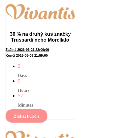
30 % na druhý kus značky
Trussardi nebo Morellato
Začíná 2026-06-21 22:00:00
Končí 2026-08-09 21:59:00
2
Days
9
Hours
57
Minutes
Získat kupón