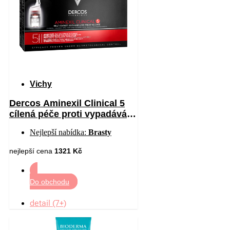
Vichy
Dercos Aminexil Clinical 5
cílená péče proti vypadávání
vlasů pro muže 21 x 6 ml
Nejlepší nabídka:
Brasty
nejlepší cena
1321 Kč
Do obchodu
detail (7+)