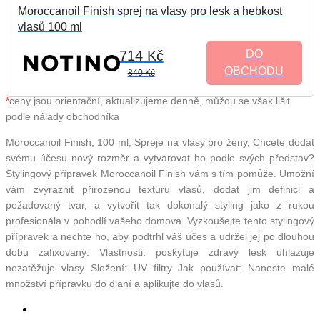
Moroccanoil Finish sprej na vlasy pro lesk a hebkost
vlasů 100 ml
714 Kč
DO
OBCHODU
840 Kč
*
ceny jsou orientační, aktualizujeme denně, můžou se však lišit
podle nálady obchodníka
Moroccanoil Finish, 100 ml, Spreje na vlasy pro ženy, Chcete dodat
svému účesu nový rozměr a vytvarovat ho podle svých představ?
Stylingový přípravek Moroccanoil Finish vám s tím pomůže. Umožní
vám zvýraznit přirozenou texturu vlasů, dodat jim definici a
požadovaný tvar, a vytvořit tak dokonalý styling jako z rukou
profesionála v pohodlí vašeho domova. Vyzkoušejte tento stylingový
přípravek a nechte ho, aby podtrhl váš účes a udržel jej po dlouhou
dobu zafixovaný. Vlastnosti: poskytuje zdravý lesk uhlazuje
nezatěžuje vlasy Složení: UV filtry Jak používat: Naneste malé
množství přípravku do dlaní a aplikujte do vlasů.