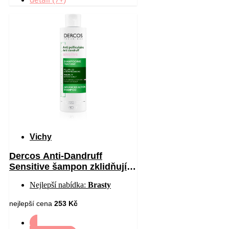
Vichy
Dercos Anti-Dandruff
Sensitive šampon zklidňující
citlivou pokožku hlavy proti
Nejlepší nabídka:
Brasty
lupům 200 ml
nejlepší cena
253 Kč