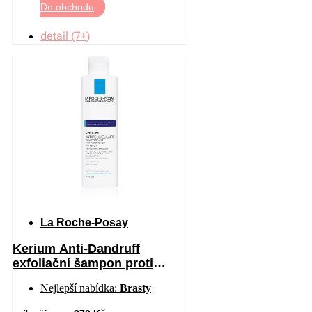
Do obchodu
detail (7+)
La Roche-Posay
Kerium Anti-Dandruff
exfoliační šampon proti
mastným lupům 200 ml
Nejlepší nabídka:
Brasty