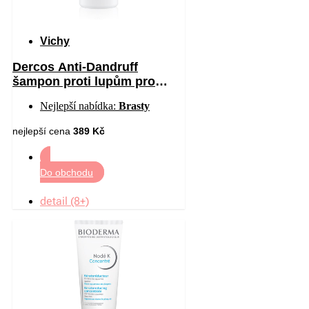
Vichy
Dercos Anti-Dandruff
šampon proti lupům pro
suché vlasy 390 ml
Nejlepší nabídka:
Brasty
nejlepší cena
389 Kč
Do obchodu
detail (8+)