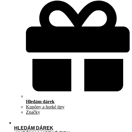
Hledám dárek
Kupóny a horké tipy
Značky
HLEDÁM DÁREK