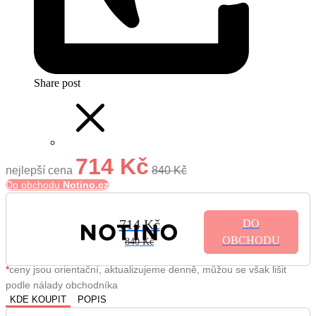
Share post
714 Kč
nejlepší cena
840 Kč
Do obchodu
Notino.cz
714 Kč
DO
OBCHODU
840 Kč
*
ceny jsou orientační, aktualizujeme denně, můžou se však lišit
podle nálady obchodníka
KDE KOUPIT
POPIS