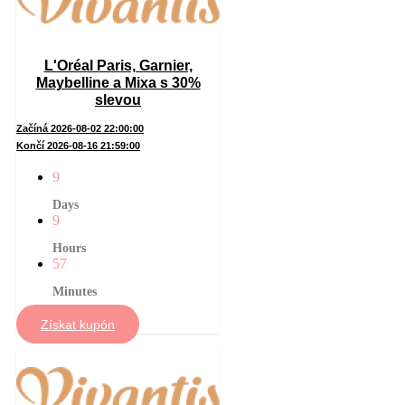
L'Oréal Paris, Garnier,
Maybelline a Mixa s 30%
slevou
Začíná 2026-08-02 22:00:00
Končí 2026-08-16 21:59:00
9
Days
9
Hours
57
Minutes
Získat kupón