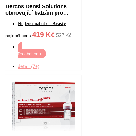
Dercos Densi Solutions
obnovující balzám pro
hustotu vlasů 200 ml
Nejlepší nabídka:
Brasty
419 Kč
527 Kč
nejlepší cena
Do obchodu
detail (7+)