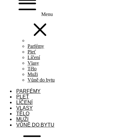
Menu
Parfémy
Pleť
Líčení
Vlasy
Tělo
Muži
Vůně do bytu
PARFÉMY
PLEŤ
LÍČENÍ
VLASY
TĚLO
MUŽI
VŮNĚ DO BYTU