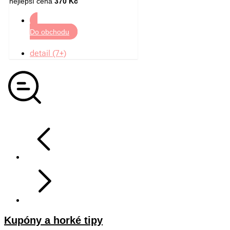
nejlepší cena
370 Kč
Do obchodu
detail (7+)
Kupóny a horké tipy