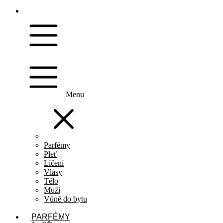
Menu
Parfémy
Pleť
Líčení
Vlasy
Tělo
Muži
Vůně do bytu
PARFÉMY