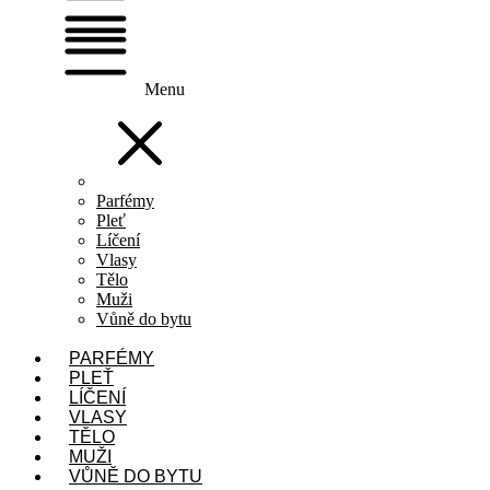
Menu
Parfémy
Pleť
Líčení
Vlasy
Tělo
Muži
Vůně do bytu
PARFÉMY
PLEŤ
LÍČENÍ
VLASY
TĚLO
MUŽI
VŮNĚ DO BYTU