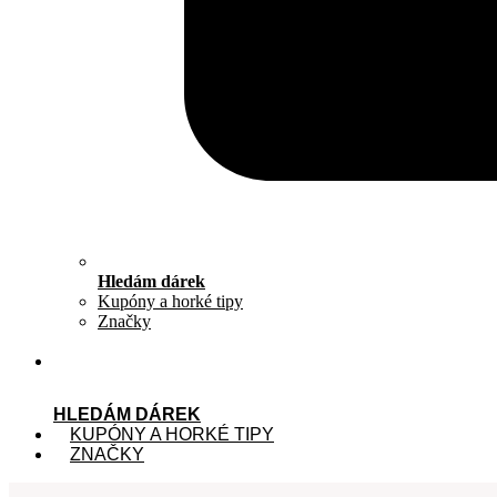
Hledám dárek
Kupóny a horké tipy
Značky
HLEDÁM DÁREK
KUPÓNY A HORKÉ TIPY
ZNAČKY