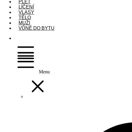
PLEŤ
LÍČENÍ
VLASY
TĚLO
MUŽI
VŮNĚ DO BYTU
Menu