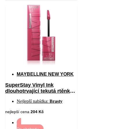
MAYBELLINE NEW YORK
SuperStay Vinyl Ink
dlouhotrvající tekutá rtěnka
20 COY 4.2 ml
Nejlepší nabídka:
Brasty
nejlepší cena
204 Kč
Do obchodu