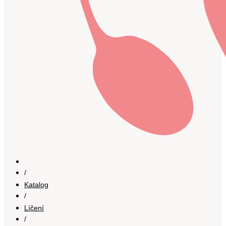
/
Katalog
/
Líčení
/