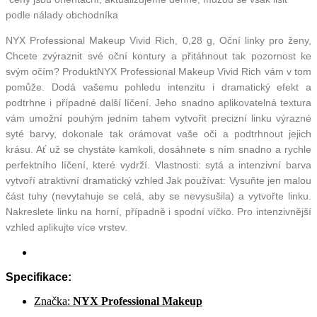
podle nálady obchodníka
NYX Professional Makeup Vivid Rich, 0,28 g, Oční linky pro ženy,
Chcete zvýraznit své oční kontury a přitáhnout tak pozornost ke
svým očím? ProduktNYX Professional Makeup Vivid Rich vám v tom
pomůže. Dodá vašemu pohledu intenzitu i dramatický efekt a
podtrhne i případné další líčení. Jeho snadno aplikovatelná textura
vám umožní pouhým jedním tahem vytvořit precizní linku výrazné
syté barvy, dokonale tak orámovat vaše oči a podtrhnout jejich
krásu. Ať už se chystáte kamkoli, dosáhnete s ním snadno a rychle
perfektního líčení, které vydrží. Vlastnosti: sytá a intenzivní barva
vytvoří atraktivní dramatický vzhled Jak používat: Vysuňte jen malou
část tuhy (nevytahuje se celá, aby se nevysušila) a vytvořte linku.
Nakreslete linku na horní, případně i spodní víčko. Pro intenzivnější
vzhled aplikujte více vrstev.
Specifikace:
Značka:
NYX Professional Makeup