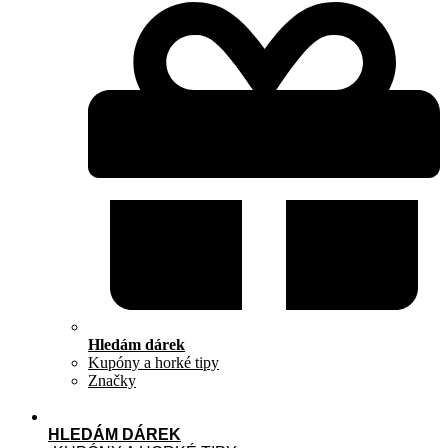
Hledám dárek
Kupóny a horké tipy
Značky
HLEDÁM DÁREK