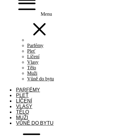
Menu
Parfémy
Pleť
Líčení
Vlasy
Tělo
Muži
Vůně do bytu
PARFÉMY
PLEŤ
LÍČENÍ
VLASY
TĚLO
MUŽI
VŮNĚ DO BYTU