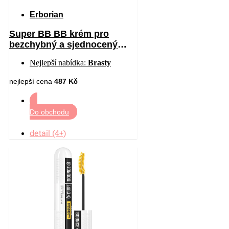
Erborian
Super BB BB krém pro
bezchybný a sjednocený
vzhled pleti malé balení
Nejlepší nabídka:
Brasty
odstín Clair 15 ml
nejlepší cena
487 Kč
Do obchodu
detail (4+)