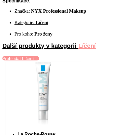
Specifikace:
Značka:
NYX Professional Makeup
Kategorie:
Líčení
Pro koho:
Pro ženy
Další produkty v kategorii
Líčení
Prohledat Líčení →
La Roche-Posay