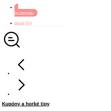
Do obchodu
detail (5+)
Kupóny a horké tipy