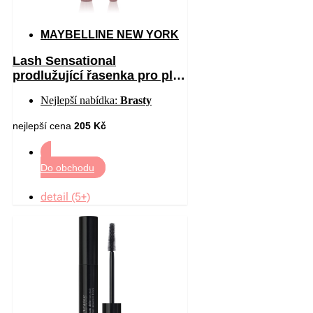
MAYBELLINE NEW YORK
Lash Sensational
prodlužující řasenka pro plné
řasy odstín 01 – Very Black
Nejlepší nabídka:
Brasty
9.5 ml
nejlepší cena
205 Kč
Do obchodu
detail (5+)