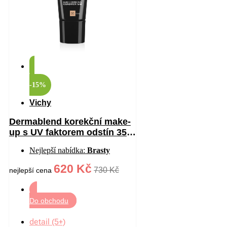
-15%
Vichy
Dermablend korekční make-
up s UV faktorem odstín 35
Sand 30 ml
Nejlepší nabídka:
Brasty
620 Kč
730 Kč
nejlepší cena
Do obchodu
detail (5+)