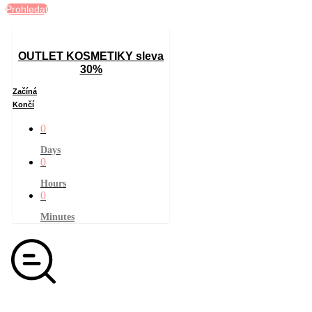
Prohledat
OUTLET KOSMETIKY sleva
30%
Začíná
Končí
0
Days
0
Hours
0
Minutes