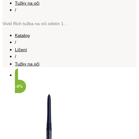
Tužky na oči
/
Vivid Rich tužka na oči odstín 14 Saphire Bling 0.28 g
Katalog
/
Líčení
/
Tužky na oči
-4%