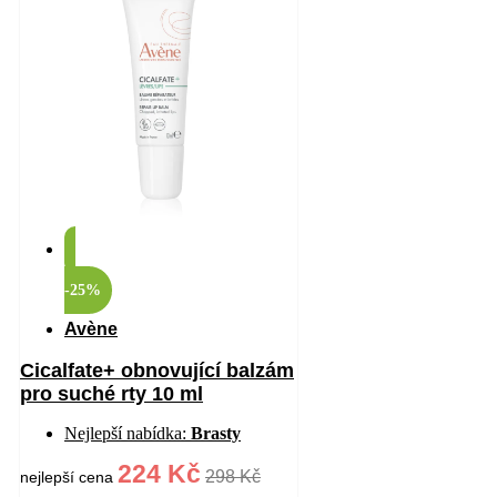
-25%
Avène
Cicalfate+ obnovující balzám
pro suché rty 10 ml
Nejlepší nabídka:
Brasty
224 Kč
298 Kč
nejlepší cena