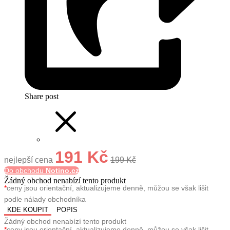
Share post
191 Kč
nejlepší cena
199 Kč
Do obchodu
Notino.cz
Žádný obchod nenabízí tento produkt
*
ceny jsou orientační, aktualizujeme denně, můžou se však lišit
podle nálady obchodníka
KDE KOUPIT
POPIS
Žádný obchod nenabízí tento produkt
*
ceny jsou orientační, aktualizujeme denně, můžou se však lišit