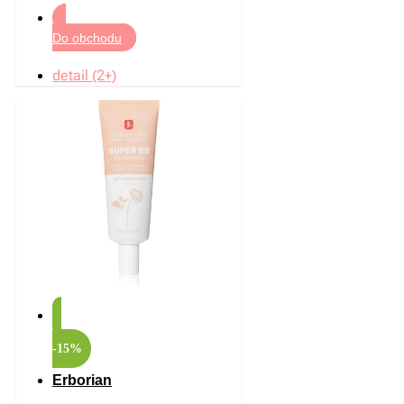
Do obchodu
detail (2+)
-15%
Erborian