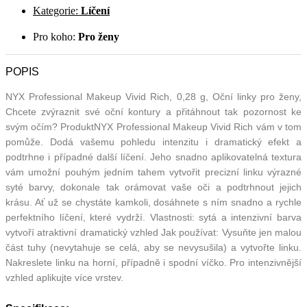
Kategorie:
Líčení
Pro koho:
Pro ženy
POPIS
NYX Professional Makeup Vivid Rich, 0,28 g, Oční linky pro ženy,
Chcete zvýraznit své oční kontury a přitáhnout tak pozornost ke
svým očím? ProduktNYX Professional Makeup Vivid Rich vám v tom
pomůže. Dodá vašemu pohledu intenzitu i dramatický efekt a
podtrhne i případné další líčení. Jeho snadno aplikovatelná textura
vám umožní pouhým jedním tahem vytvořit precizní linku výrazné
syté barvy, dokonale tak orámovat vaše oči a podtrhnout jejich
krásu. Ať už se chystáte kamkoli, dosáhnete s ním snadno a rychle
perfektního líčení, které vydrží. Vlastnosti: sytá a intenzivní barva
vytvoří atraktivní dramatický vzhled Jak používat: Vysuňte jen malou
část tuhy (nevytahuje se celá, aby se nevysušila) a vytvořte linku.
Nakreslete linku na horní, případně i spodní víčko. Pro intenzivnější
vzhled aplikujte více vrstev.