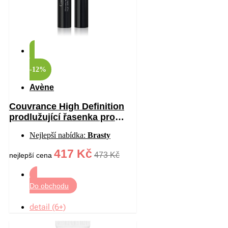
-12%
Avène
Couvrance High Definition
prodlužující řasenka pro
citlivé oči odstín Black 7 ml
Nejlepší nabídka:
Brasty
417 Kč
473 Kč
nejlepší cena
Do obchodu
detail (6+)