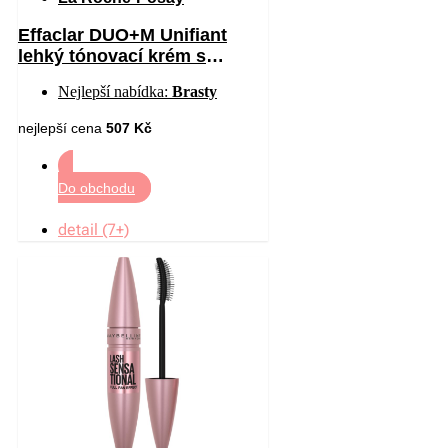
Effaclar DUO+M Unifiant
lehký tónovací krém s
hydratačním účinkem odstín
Nejlepší nabídka:
Brasty
Light 40 ml
nejlepší cena
507 Kč
Do obchodu
detail (7+)