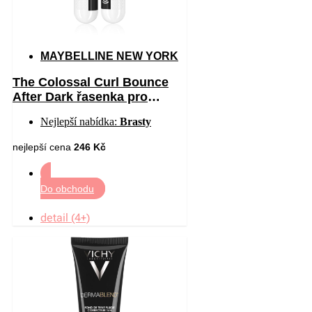
MAYBELLINE NEW YORK
The Colossal Curl Bounce
After Dark řasenka pro
objem a natočení řas extra
Nejlepší nabídka:
Brasty
černá 10 ml
nejlepší cena
246 Kč
Do obchodu
detail (4+)