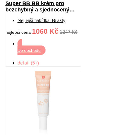
Super BB BB krém pro
bezchybný a sjednocený
vzhled pleti SPF 20 odstín
Nejlepší nabídka:
Brasty
Clair 40 ml
1060 Kč
1247 Kč
nejlepší cena
Do obchodu
detail (5+)