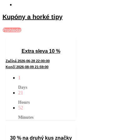
Kupóny a horké tipy
Prohledat
Extra sleva 10 %
Začíná 2026-06-28 22:00:00
Končí 2026-08-09 21:59:00
1
Days
21
Hours
52
Minutes
30 % na druhý kus značky