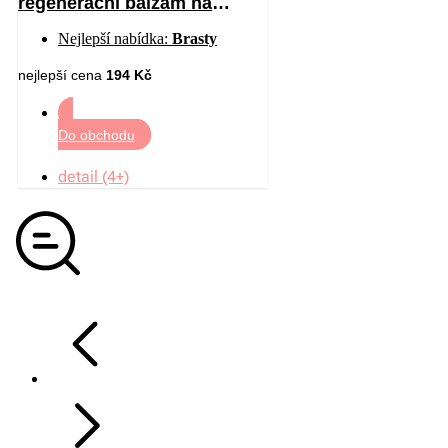
regenerační balzám na
chodidla 50 ml
Nejlepší nabídka:
Brasty
nejlepší cena
194 Kč
Do obchodu
detail (4+)