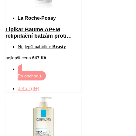
La Roche-Posay
Lipikar Baume AP+M
relipidační balzám proti
podráždění a svědění
Nejlepší nabídka:
Brasty
pokožky 400 ml
nejlepší cena
647 Kč
Do obchodu
detail (4+)