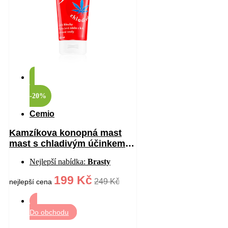
-20%
Cemio
Kamzíkova konopná mast
mast s chladivým účinkem
200 ml
Nejlepší nabídka:
Brasty
199 Kč
249 Kč
nejlepší cena
Do obchodu