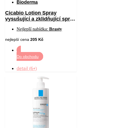
Bioderma
Cicabio Lotion Spray
vysušující a zklidňující sprej
pro podrážděnou pokožku 40
Nejlepší nabídka:
Brasty
ml
nejlepší cena
205 Kč
Do obchodu
detail (6+)