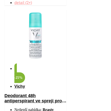
detail (2+)
-25%
Vichy
Deodorant 48h
antiperspirant ve spreji proti
bílým a žlutým skvrnám 125
Nejlepší nabídka:
Brasty