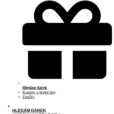
Hledám dárek
Kupóny a horké tipy
Značky
HLEDÁM DÁREK