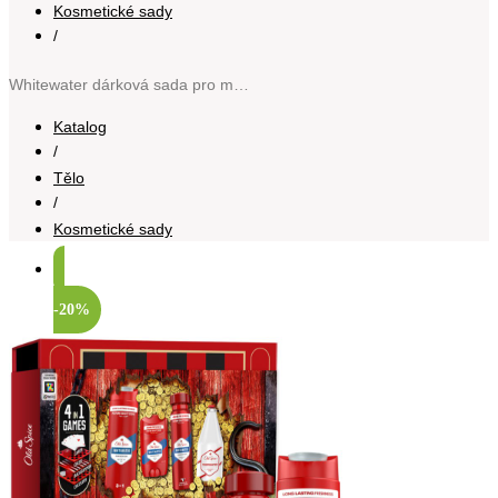
Kosmetické sady
/
Whitewater dárková sada pro muže
Katalog
/
Tělo
/
Kosmetické sady
-20%