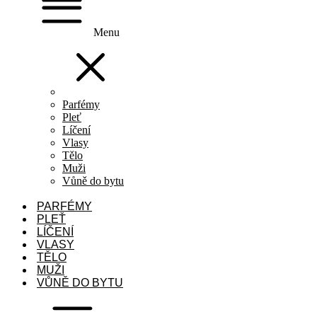
Menu
Parfémy
Pleť
Líčení
Vlasy
Tělo
Muži
Vůně do bytu
PARFÉMY
PLEŤ
LÍČENÍ
VLASY
TĚLO
MUŽI
VŮNĚ DO BYTU