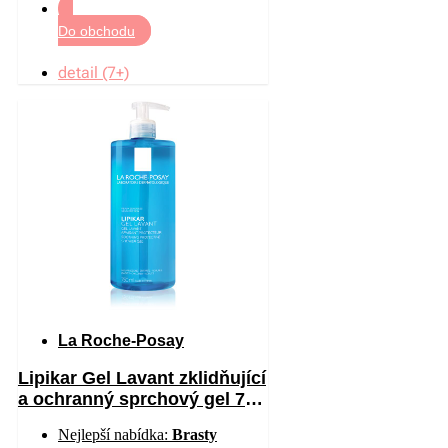
Do obchodu
detail (7+)
La Roche-Posay
Lipikar Gel Lavant zklidňující
a ochranný sprchový gel 750
ml
Nejlepší nabídka:
Brasty