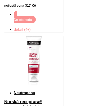
nejlepší cena
317 Kč
Do obchodu
detail (4+)
Neutrogena
Norská receptura®