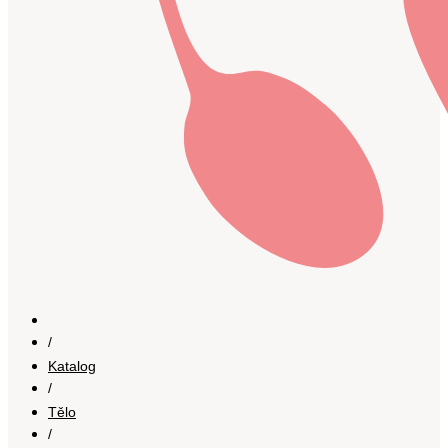
/
Katalog
/
Tělo
/