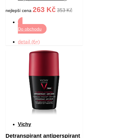
ml
263 Kč
353 Kč
nejlepší cena
Do obchodu
detail (6+)
Vichy
Detranspirant antiperspirant