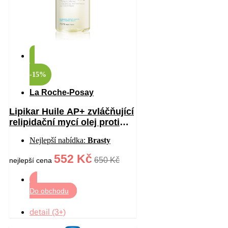
-15%
La Roche-Posay
Lipikar Huile AP+ zvláčňující
relipidační mycí olej proti
podráždění 750 ml
Nejlepší nabídka:
Brasty
552 Kč
650 Kč
nejlepší cena
Do obchodu
detail (3+)