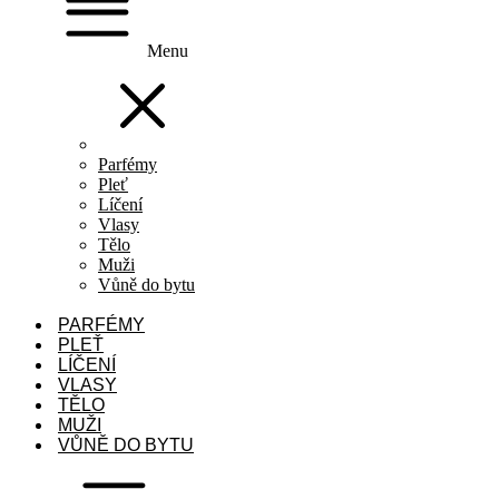
Menu
Parfémy
Pleť
Líčení
Vlasy
Tělo
Muži
Vůně do bytu
PARFÉMY
PLEŤ
LÍČENÍ
VLASY
TĚLO
MUŽI
VŮNĚ DO BYTU