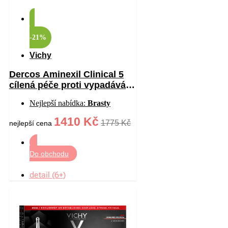
-21%
Vichy
Dercos Aminexil Clinical 5
cílená péče proti vypadávání
vlasů pro ženy 21×6 ml
Nejlepší nabídka:
Brasty
1410 Kč
1775 Kč
nejlepší cena
Do obchodu
detail (6+)