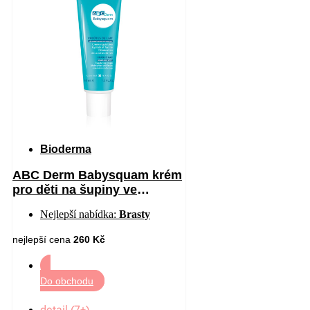
Bioderma
ABC Derm Babysquam krém
pro děti na šupiny ve
vlasech 40 ml
Nejlepší nabídka:
Brasty
nejlepší cena
260 Kč
Do obchodu
detail (7+)