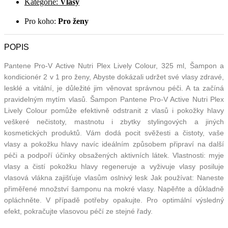
Kategorie:
Vlasy
Pro koho:
Pro ženy
POPIS
Pantene Pro-V Active Nutri Plex Lively Colour, 325 ml, Šampon a
kondicionér 2 v 1 pro ženy, Abyste dokázali udržet své vlasy zdravé,
lesklé a vitální, je důležité jim věnovat správnou péči. A ta začíná
pravidelným mytím vlasů. Šampon Pantene Pro-V Active Nutri Plex
Lively Colour pomůže efektivně odstranit z vlasů i pokožky hlavy
veškeré nečistoty, mastnotu i zbytky stylingových a jiných
kosmetických produktů. Vám dodá pocit svěžesti a čistoty, vaše
vlasy a pokožku hlavy navíc ideálním způsobem připraví na další
péči a podpoří účinky obsažených aktivních látek. Vlastnosti: myje
vlasy a čistí pokožku hlavy regeneruje a vyživuje vlasy posiluje
vlasová vlákna zajišťuje vlasům oslnivý lesk Jak používat: Naneste
přiměřené množství šamponu na mokré vlasy. Napěňte a důkladně
opláchněte. V případě potřeby opakujte. Pro optimální výsledný
efekt, pokračujte vlasovou péčí ze stejné řady.