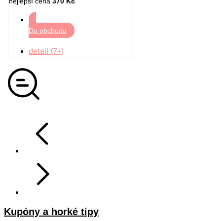
nejlepší cena
370 Kč
Do obchodu
detail (7+)
Kupóny a horké tipy