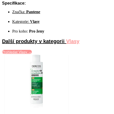
Specifikace:
Značka:
Pantene
Kategorie:
Vlasy
Pro koho:
Pro ženy
Další produkty v kategorii
Vlasy
Prohledat Vlasy →