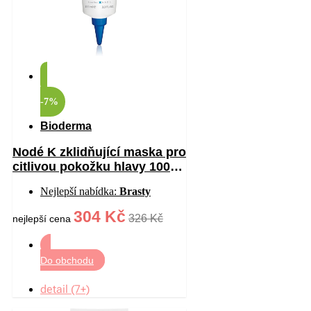
-7%
Bioderma
Nodé K zklidňující maska pro
citlivou pokožku hlavy 100
ml
Nejlepší nabídka:
Brasty
304 Kč
326 Kč
nejlepší cena
Do obchodu
detail (7+)