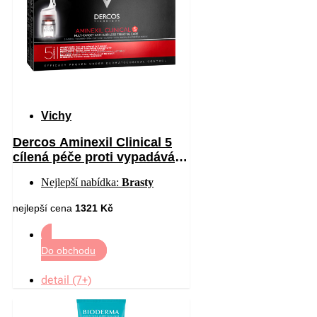
Vichy
Dercos Aminexil Clinical 5
cílená péče proti vypadávání
vlasů pro muže 21 x 6 ml
Nejlepší nabídka:
Brasty
nejlepší cena
1321 Kč
Do obchodu
detail (7+)