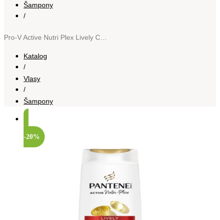
Šampony
/
Pro-V Active Nutri Plex Lively Colour šampon 3 v 1 325 ml
Katalog
/
Vlasy
/
Šampony
-20%