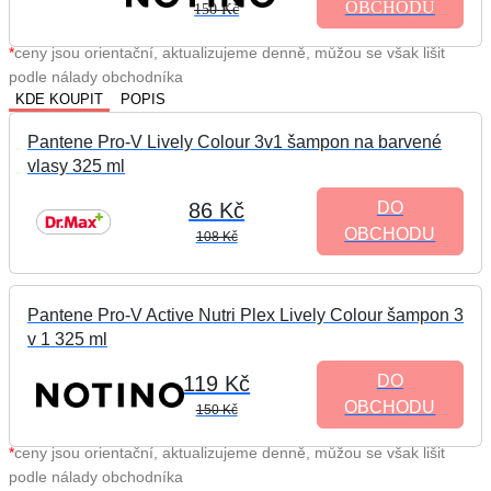
OBCHODU
150 Kč
*
ceny jsou orientační, aktualizujeme denně, můžou se však lišit
podle nálady obchodníka
KDE KOUPIT
POPIS
Pantene Pro-V Lively Colour 3v1 šampon na barvené
vlasy 325 ml
86 Kč
DO
OBCHODU
108 Kč
Pantene Pro-V Active Nutri Plex Lively Colour šampon 3
v 1 325 ml
119 Kč
DO
OBCHODU
150 Kč
*
ceny jsou orientační, aktualizujeme denně, můžou se však lišit
podle nálady obchodníka