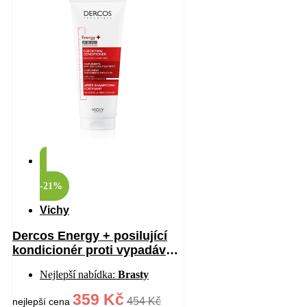
-21%
Vichy
Dercos Energy + posilující
kondicionér proti vypadávání
vlasů 200 ml
Nejlepší nabídka:
Brasty
359 Kč
454 Kč
nejlepší cena