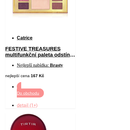
Catrice
FESTIVE TREASURES
multifunkční paleta odstín
C01 All I Want Is Velvet 12
Nejlepší nabídka:
Brasty
nejlepší cena
167 Kč
Do obchodu
detail (1+)