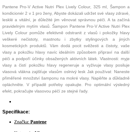
Pantene Pro-V Active Nutri Plex Lively Colour, 325 ml, Šampon a
kondicionér 2 v 1 pro ženy, Abyste dokázali udržet své vlasy zdravé,
lesklé a vitální, je důležité jim věnovat správnou péči. A ta začíná
pravidelným mytím vlasů. Šampon Pantene Pro-V Active Nutri Plex
Lively Colour pomůže efektivně odstranit z vlasů i pokožky hlavy
veškeré nečistoty, mastnotu i zbytky stylingových a jiných
kosmetických produktů. Vám dodá pocit svěžesti a čistoty, vaše
vlasy a pokožku hlavy navíc ideálním způsobem připraví na další
péči a podpoří účinky obsažených aktivních látek. Vlastnosti: myje
vlasy a čistí pokožku hlavy regeneruje a vyživuje vlasy posiluje
vlasová vlákna zajišťuje vlasům oslnivý lesk Jak používat: Naneste
přiměřené množství šamponu na mokré vlasy. Napěňte a důkladně
opláchněte. V případě potřeby opakujte. Pro optimální výsledný
efekt, pokračujte vlasovou péčí ze stejné řady.
Specifikace:
Značka:
Pantene