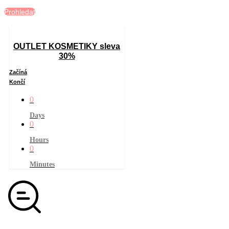
Prohledat
OUTLET KOSMETIKY sleva
30%
Začíná
Končí
0
Days
0
Hours
0
Minutes