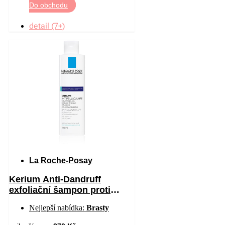
Do obchodu
detail (7+)
La Roche-Posay
Kerium Anti-Dandruff
exfoliační šampon proti
mastným lupům 200 ml
Nejlepší nabídka:
Brasty