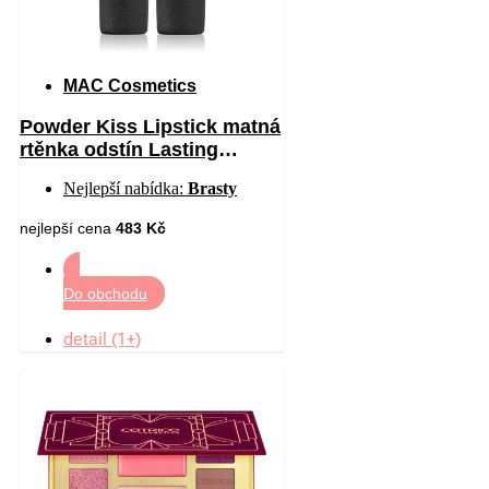
MAC Cosmetics
Powder Kiss Lipstick matná
rtěnka odstín Lasting
Passion 3 g
Nejlepší nabídka:
Brasty
nejlepší cena
483 Kč
Do obchodu
detail (1+)