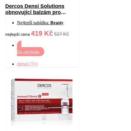
Dercos Densi Solutions
obnovující balzám pro
hustotu vlasů 200 ml
Nejlepší nabídka:
Brasty
419 Kč
527 Kč
nejlepší cena
Do obchodu
detail (7+)