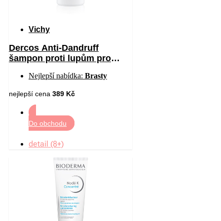
Vichy
Dercos Anti-Dandruff
šampon proti lupům pro
suché vlasy 390 ml
Nejlepší nabídka:
Brasty
nejlepší cena
389 Kč
Do obchodu
detail (8+)