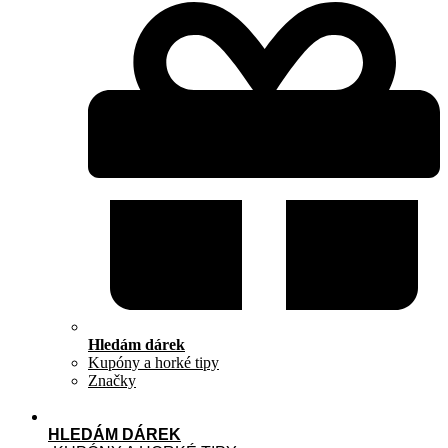
Hledám dárek
Kupóny a horké tipy
Značky
HLEDÁM DÁREK