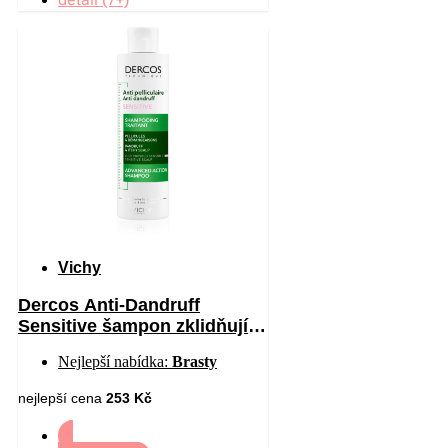
Vichy
Dercos Anti-Dandruff
Sensitive šampon zklidňující
citlivou pokožku hlavy proti
Nejlepší nabídka:
Brasty
lupům 200 ml
nejlepší cena
253 Kč