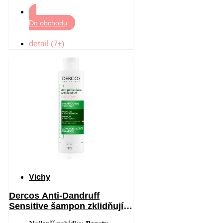
Do obchodu
detail (7+)
Vichy
Dercos Anti-Dandruff
Sensitive šampon zklidňující
citlivou pokožku hlavy proti