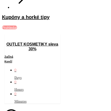
Kupóny a horké tipy
Prohledat
OUTLET KOSMETIKY sleva
30%
Začíná
Končí
0
Days
0
Hours
0
Minutes