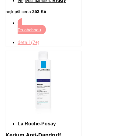
Nejlepší nabídka:
Brasty
lupům 200 ml
nejlepší cena
253 Kč
Do obchodu
detail (7+)
La Roche-Posay
Kerium Anti-Dandruff