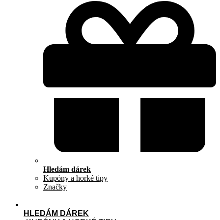
Hledám dárek
Kupóny a horké tipy
Značky
HLEDÁM DÁREK