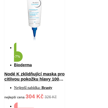
-7%
Bioderma
Nodé K zklidňující maska pro
citlivou pokožku hlavy 100
ml
Nejlepší nabídka:
Brasty
304 Kč
326 Kč
nejlepší cena