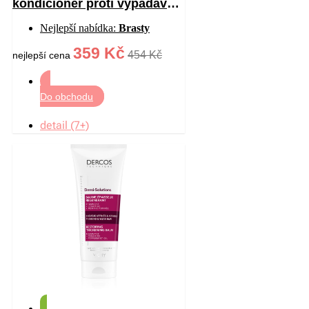
kondicionér proti vypadávání
vlasů 200 ml
Nejlepší nabídka:
Brasty
359 Kč
454 Kč
nejlepší cena
Do obchodu
detail (7+)