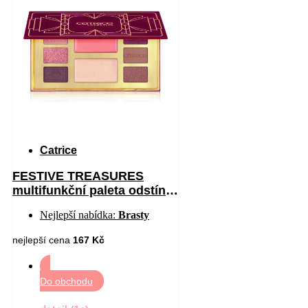
Catrice
FESTIVE TREASURES
multifunkční paleta odstín
C01 All I Want Is Velvet 12
Nejlepší nabídka:
Brasty
nejlepší cena
167 Kč
Do obchodu