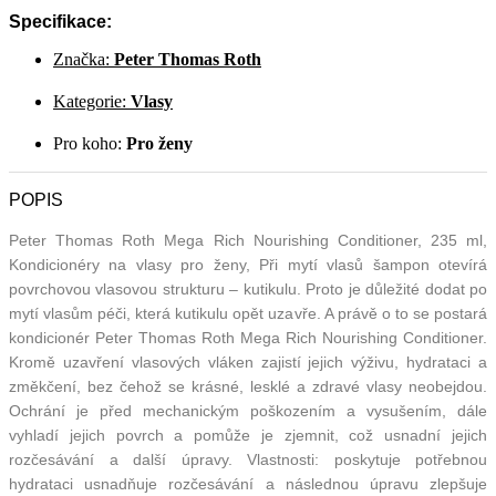
Specifikace:
Značka:
Peter Thomas Roth
Kategorie:
Vlasy
Pro koho:
Pro ženy
POPIS
Peter Thomas Roth Mega Rich Nourishing Conditioner, 235 ml,
Kondicionéry na vlasy pro ženy, Při mytí vlasů šampon otevírá
povrchovou vlasovou strukturu – kutikulu. Proto je důležité dodat po
mytí vlasům péči, která kutikulu opět uzavře. A právě o to se postará
kondicionér Peter Thomas Roth Mega Rich Nourishing Conditioner.
Kromě uzavření vlasových vláken zajistí jejich výživu, hydrataci a
změkčení, bez čehož se krásné, lesklé a zdravé vlasy neobejdou.
Ochrání je před mechanickým poškozením a vysušením, dále
vyhladí jejich povrch a pomůže je zjemnit, což usnadní jejich
rozčesávání a další úpravy. Vlastnosti: poskytuje potřebnou
hydrataci usnadňuje rozčesávání a následnou úpravu zlepšuje