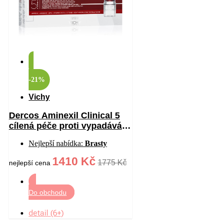
-21%
Vichy
Dercos Aminexil Clinical 5
cílená péče proti vypadávání
vlasů pro ženy 21×6 ml
Nejlepší nabídka:
Brasty
1410 Kč
1775 Kč
nejlepší cena
Do obchodu
detail (6+)