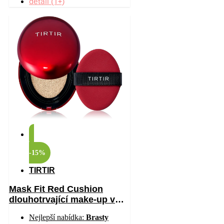
detail (1+)
-15%
TIRTIR
Mask Fit Red Cushion
dlouhotrvající make-up v
houbičce s vysokou UV
Nejlepší nabídka:
Brasty
ochranou odstín 17W