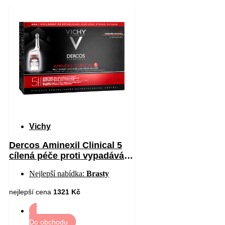
Vichy
Dercos Aminexil Clinical 5
cílená péče proti vypadávání
vlasů pro muže 21 x 6 ml
Nejlepší nabídka:
Brasty
nejlepší cena
1321 Kč
Do obchodu