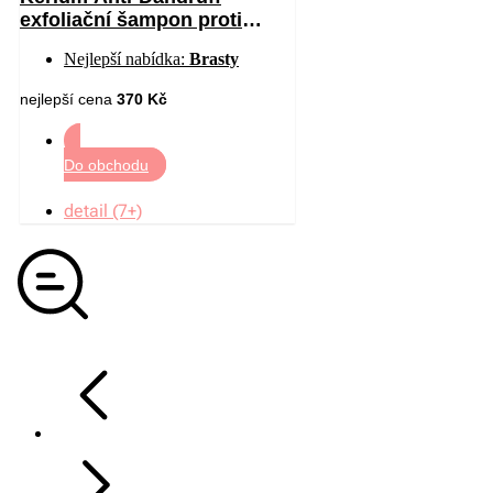
exfoliační šampon proti
mastným lupům 200 ml
Nejlepší nabídka:
Brasty
nejlepší cena
370 Kč
Do obchodu
detail (7+)