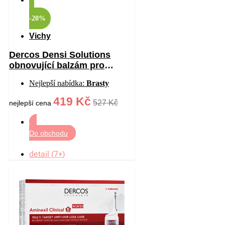
-20%
Vichy
Dercos Densi Solutions
obnovující balzám pro
hustotu vlasů 200 ml
Nejlepší nabídka:
Brasty
419 Kč
527 Kč
nejlepší cena
Do obchodu
detail (7+)