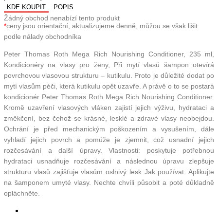
KDE KOUPIT
POPIS
Žádný obchod nenabízí tento produkt
*
ceny jsou orientační, aktualizujeme denně, můžou se však lišit
podle nálady obchodníka
Peter Thomas Roth Mega Rich Nourishing Conditioner, 235 ml,
Kondicionéry na vlasy pro ženy, Při mytí vlasů šampon otevírá
povrchovou vlasovou strukturu – kutikulu. Proto je důležité dodat po
mytí vlasům péči, která kutikulu opět uzavře. A právě o to se postará
kondicionér Peter Thomas Roth Mega Rich Nourishing Conditioner.
Kromě uzavření vlasových vláken zajistí jejich výživu, hydrataci a
změkčení, bez čehož se krásné, lesklé a zdravé vlasy neobejdou.
Ochrání je před mechanickým poškozením a vysušením, dále
vyhladí jejich povrch a pomůže je zjemnit, což usnadní jejich
rozčesávání a další úpravy. Vlastnosti: poskytuje potřebnou
hydrataci usnadňuje rozčesávání a následnou úpravu zlepšuje
strukturu vlasů zajišťuje vlasům oslnivý lesk Jak používat: Aplikujte
na šamponem umyté vlasy. Nechte chvíli působit a poté důkladně
opláchněte.