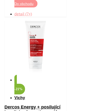
Do obchodu
detail (7+)
-21%
Vichy
Dercos Energy + posilující