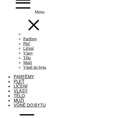
Menu
Parfémy
Pleť
Líčení
Vlasy
Tělo
Muži
Vůně do bytu
PARFÉMY
PLEŤ
LÍČENÍ
VLASY
TĚLO
MUŽI
VŮNĚ DO BYTU