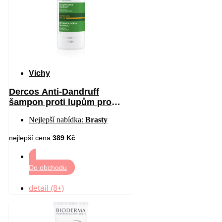
Vichy
Dercos Anti-Dandruff
šampon proti lupům pro
suché vlasy 390 ml
Nejlepší nabídka:
Brasty
nejlepší cena
389 Kč
Do obchodu
detail (8+)