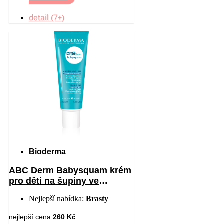
detail (7+)
Bioderma
ABC Derm Babysquam krém
pro děti na šupiny ve
vlasech 40 ml
Nejlepší nabídka:
Brasty
nejlepší cena
260 Kč