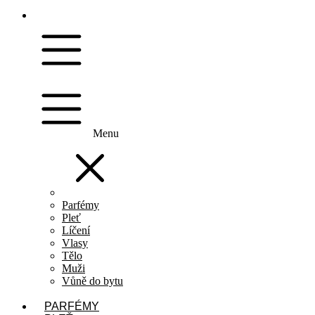
Menu
Parfémy
Pleť
Líčení
Vlasy
Tělo
Muži
Vůně do bytu
PARFÉMY