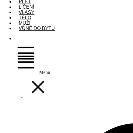
PLEŤ
LÍČENÍ
VLASY
TĚLO
MUŽI
VŮNĚ DO BYTU
Menu