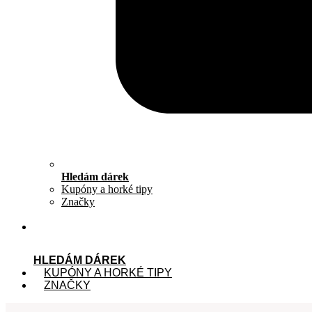
Hledám dárek
Kupóny a horké tipy
Značky
HLEDÁM DÁREK
KUPÓNY A HORKÉ TIPY
ZNAČKY