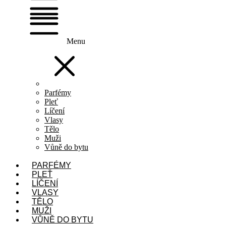
Menu
Parfémy
Pleť
Líčení
Vlasy
Tělo
Muži
Vůně do bytu
PARFÉMY
PLEŤ
LÍČENÍ
VLASY
TĚLO
MUŽI
VŮNĚ DO BYTU