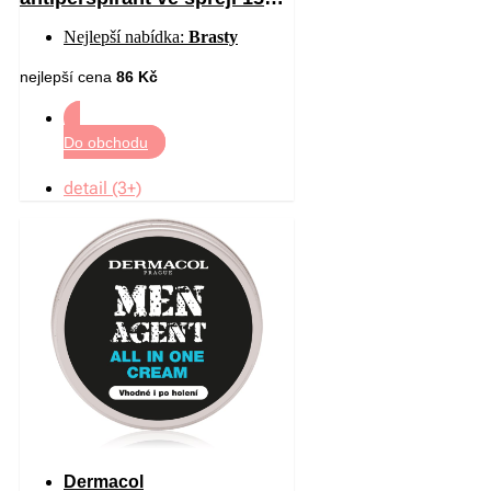
ml
Nejlepší nabídka:
Brasty
nejlepší cena
86 Kč
Do obchodu
detail (3+)
Dermacol