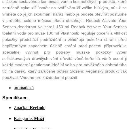
s láskou sestavenou kombinaci vůní a kosmetických produktů, které
zaručeně vykouzlí úsměv na tváří vám či vašim blízkým, ať už se
vrhnete do jejich zkoumání naráz, nebo je budete otevírat postupně
v průběhu celého měsíce. Sada obsahuje: Reebok Activate Your
Senses deodorant ve spreji 150 ml Reebok Activate Your Senses
toaletní voda pro muže 100 ml Vlastnosti: reguluje pocení a vlhkost
pokožky předchází podráždění a zklidňuje pokožku chrání před
nepříjemným zápachem účinně chrání proti pocení přípravek je
speciálně vyvinut pro potřeby mužské pokožky výběr
sofistikovaných dřevitých vůní dřevitá vůně kořenitá vůně ocení ji
každý moderní gentleman ideální volba pro odvážného dobrodruha
tip na dárek, který zaručeně potěší Složení: veganský produkt Jak
používat: Vhodné pro každodenní použití.
aromatická
Specifikace:
Značka:
Reebok
Kategorie:
Muži