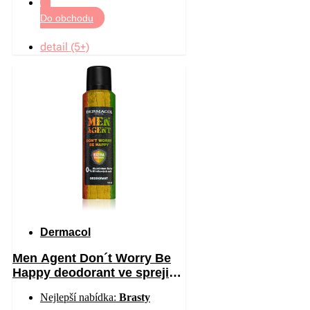
Do obchodu
detail (5+)
Dermacol
Men Agent Don´t Worry Be
Happy deodorant ve spreji
bez obsahu hliníku 150 ml
Nejlepší nabídka:
Brasty