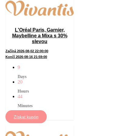
L'Oréal Paris, Garnier,
Maybelline a Mixa s 30%
slevou
Začíná 2026-08-02 22:00:00
Končí 2026-08-16 21:59:00
9
Days
20
Hours
44
Minutes
Získat kupón