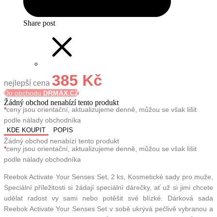
Share post
385 Kč
nejlepší cena
Do obchodu
DRMAX.CZ
Žádný obchod nenabízí tento produkt
*
ceny jsou orientační, aktualizujeme denně, můžou se však lišit
podle nálady obchodníka
KDE KOUPIT
POPIS
Žádný obchod nenabízí tento produkt
*
ceny jsou orientační, aktualizujeme denně, můžou se však lišit
podle nálady obchodníka
Reebok Activate Your Senses Set, 2 ks, Kosmetické sady pro muže,
Speciální příležitosti si žádají speciální dárečky, ať už si jimi chcete
udělat radost vy sami nebo potěšit své blízké. Dárková sada
Reebok Activate Your Senses Set v sobě ukrývá pečlivě vybranou a