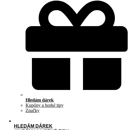
Hledám dárek
Kupóny a horké tipy
Značky
HLEDÁM DÁREK