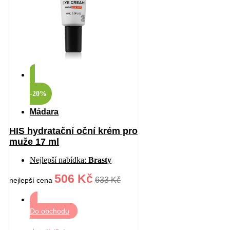
-20%
Mádara
HIS hydratační oční krém pro
muže 17 ml
Nejlepší nabídka:
Brasty
506 Kč
633 Kč
nejlepší cena
Do obchodu