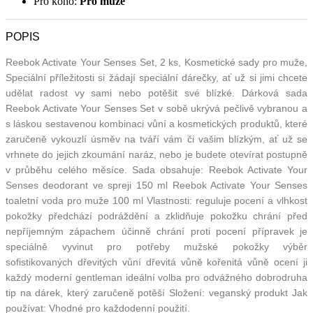
Pro koho:
Pro muže
POPIS
Reebok Activate Your Senses Set, 2 ks, Kosmetické sady pro muže,
Speciální příležitosti si žádají speciální dárečky, ať už si jimi chcete
udělat radost vy sami nebo potěšit své blízké. Dárková sada
Reebok Activate Your Senses Set v sobě ukrývá pečlivě vybranou a
s láskou sestavenou kombinaci vůní a kosmetických produktů, které
zaručeně vykouzlí úsměv na tváří vám či vašim blízkým, ať už se
vrhnete do jejich zkoumání naráz, nebo je budete otevírat postupně
v průběhu celého měsíce. Sada obsahuje: Reebok Activate Your
Senses deodorant ve spreji 150 ml Reebok Activate Your Senses
toaletní voda pro muže 100 ml Vlastnosti: reguluje pocení a vlhkost
pokožky předchází podráždění a zklidňuje pokožku chrání před
nepříjemným zápachem účinně chrání proti pocení přípravek je
speciálně vyvinut pro potřeby mužské pokožky výběr
sofistikovaných dřevitých vůní dřevitá vůně kořenitá vůně ocení ji
každý moderní gentleman ideální volba pro odvážného dobrodruha
tip na dárek, který zaručeně potěší Složení: veganský produkt Jak
používat: Vhodné pro každodenní použití.