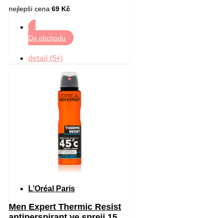
nejlepší cena
69 Kč
Do obchodu
detail (5+)
L’Oréal Paris
Men Expert Thermic Resist
antiperspirant ve spreji 150