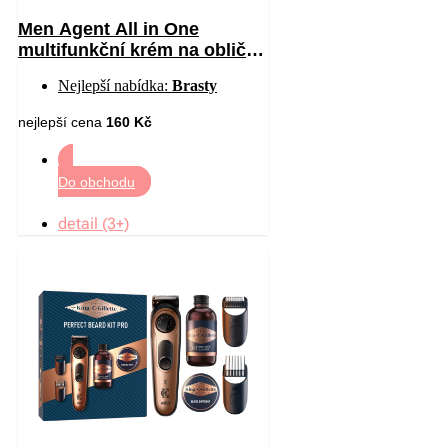
Men Agent All in One
multifunkční krém na obličej
pro muže 70 ml
Nejlepší nabídka:
Brasty
nejlepší cena
160 Kč
Do obchodu
detail (3+)