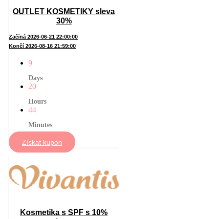
OUTLET KOSMETIKY sleva
30%
Začíná 2026-06-21 22:00:00
Končí 2026-08-16 21:59:00
9
Days
20
Hours
44
Minutes
Získat kupón
Kosmetika s SPF s 10%