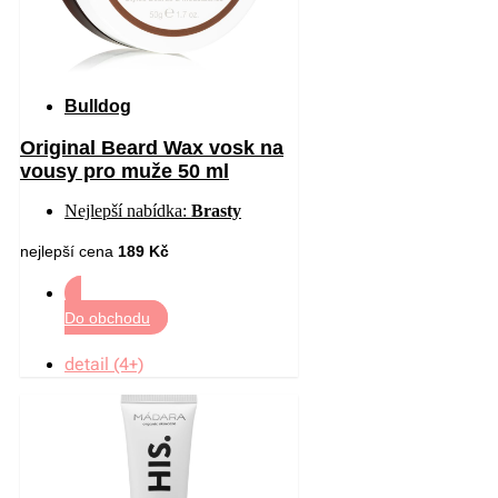
Bulldog
Original Beard Wax vosk na
vousy pro muže 50 ml
Nejlepší nabídka:
Brasty
nejlepší cena
189 Kč
Do obchodu
detail (4+)