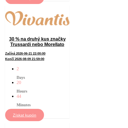
30 % na druhý kus značky
Trussardi nebo Morellato
Začíná 2026-06-21 22:00:00
Končí 2026-08-09 21:59:00
2
Days
20
Hours
44
Minutes
Získat kupón