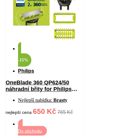
-15%
Philips
OneBlade 360 QP624/50
náhradní břity for Philips
OneBlade 360 2 ks
Nejlepší nabídka:
Brasty
650 Kč
765 Kč
nejlepší cena
Do obchodu