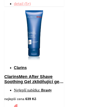
detail (5+)
Clarins
ClarinsMen After Shave
Soothing Gel zklidňující gel
po holení 75 ml
Nejlepší nabídka:
Brasty
nejlepší cena
639 Kč