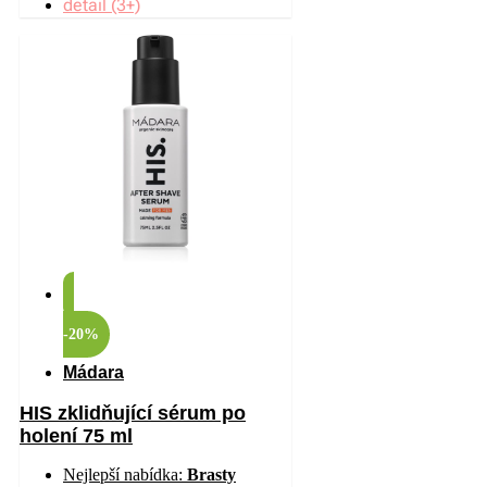
detail (3+)
-20%
Mádara
HIS zklidňující sérum po
holení 75 ml
Nejlepší nabídka:
Brasty