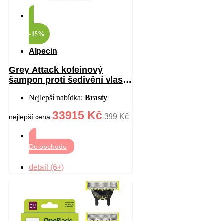
-15%
Alpecin
Grey Attack kofeinový
šampon proti šedivění vlasů
pro muže 200 ml
Nejlepší nabídka:
Brasty
33915 Kč
399 Kč
nejlepší cena
Do obchodu
detail (6+)