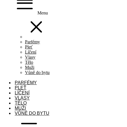
Menu
Parfémy
Pleť
Líčení
Vlasy
Tělo
Muži
Vůně do bytu
PARFÉMY
PLEŤ
LÍČENÍ
VLASY
TĚLO
MUŽI
VŮNĚ DO BYTU