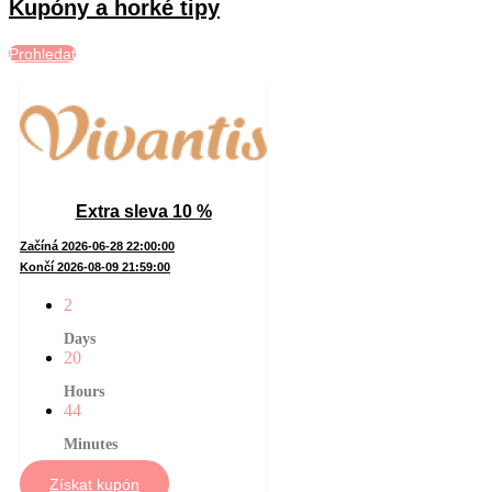
Kupóny a horké tipy
Prohledat
Extra sleva 10 %
Začíná 2026-06-28 22:00:00
Končí 2026-08-09 21:59:00
2
Days
20
Hours
44
Minutes
Získat kupón