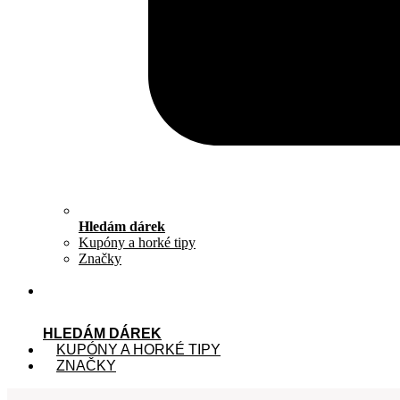
Hledám dárek
Kupóny a horké tipy
Značky
HLEDÁM DÁREK
KUPÓNY A HORKÉ TIPY
ZNAČKY