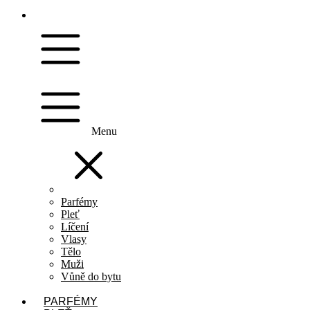
Menu
Parfémy
Pleť
Líčení
Vlasy
Tělo
Muži
Vůně do bytu
PARFÉMY