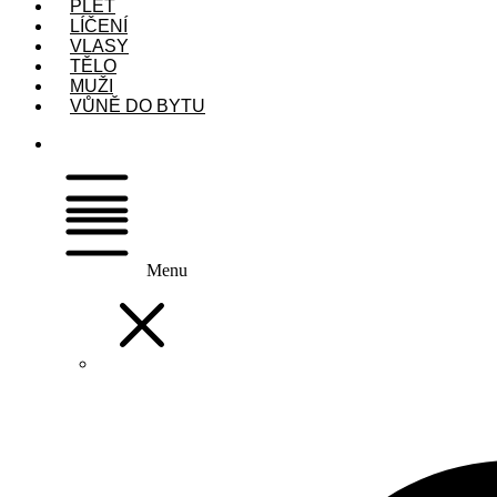
PLEŤ
LÍČENÍ
VLASY
TĚLO
MUŽI
VŮNĚ DO BYTU
Menu