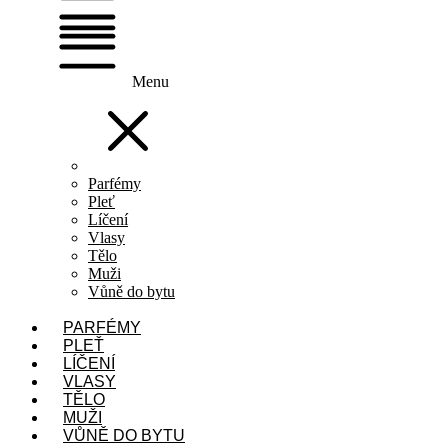
Menu
Parfémy
Pleť
Líčení
Vlasy
Tělo
Muži
Vůně do bytu
PARFÉMY
PLEŤ
LÍČENÍ
VLASY
TĚLO
MUŽI
VŮNĚ DO BYTU