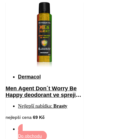
Dermacol
Men Agent Don´t Worry Be
Happy deodorant ve spreji
bez obsahu hliníku 150 ml
Nejlepší nabídka:
Brasty
nejlepší cena
69 Kč
Do obchodu