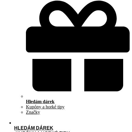
Hledám dárek
Kupóny a horké tipy
Značky
HLEDÁM DÁREK