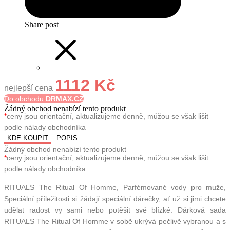
Share post
1112 Kč
nejlepší cena
Do obchodu
DRMAX.CZ
Žádný obchod nenabízí tento produkt
*
ceny jsou orientační, aktualizujeme denně, můžou se však lišit
podle nálady obchodníka
KDE KOUPIT
POPIS
Žádný obchod nenabízí tento produkt
*
ceny jsou orientační, aktualizujeme denně, můžou se však lišit
podle nálady obchodníka
RITUALS The Ritual Of Homme, Parfémované vody pro muže,
Speciální příležitosti si žádají speciální dárečky, ať už si jimi chcete
udělat radost vy sami nebo potěšit své blízké. Dárková sada
RITUALS The Ritual Of Homme v sobě ukrývá pečlivě vybranou a s