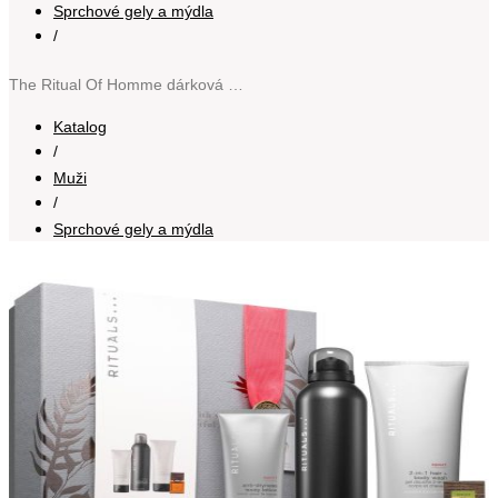
Sprchové gely a mýdla
/
The Ritual Of Homme dárková sada pro muže
Katalog
/
Muži
/
Sprchové gely a mýdla