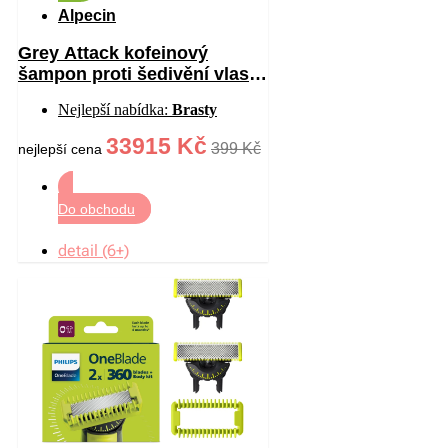
Alpecin
Grey Attack kofeinový
šampon proti šedivění vlasů
pro muže 200 ml
Nejlepší nabídka:
Brasty
33915 Kč
399 Kč
nejlepší cena
Do obchodu
detail (6+)