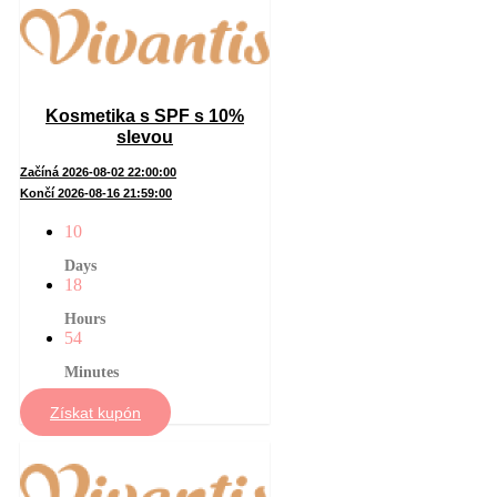
Kosmetika s SPF s 10%
slevou
Začíná 2026-08-02 22:00:00
Končí 2026-08-16 21:59:00
10
Days
18
Hours
54
Minutes
Získat kupón