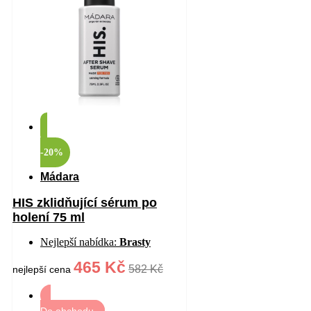
-20%
Mádara
HIS zklidňující sérum po
holení 75 ml
Nejlepší nabídka:
Brasty
465 Kč
582 Kč
nejlepší cena
Do obchodu