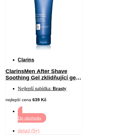
Clarins
ClarinsMen After Shave
Soothing Gel zklidňující gel
po holení 75 ml
Nejlepší nabídka:
Brasty
nejlepší cena
639 Kč
Do obchodu
detail (5+)