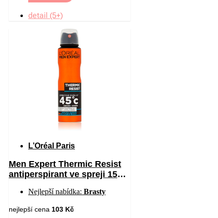
detail (5+)
L’Oréal Paris
Men Expert Thermic Resist
antiperspirant ve spreji 150
ml
Nejlepší nabídka:
Brasty
nejlepší cena
103 Kč