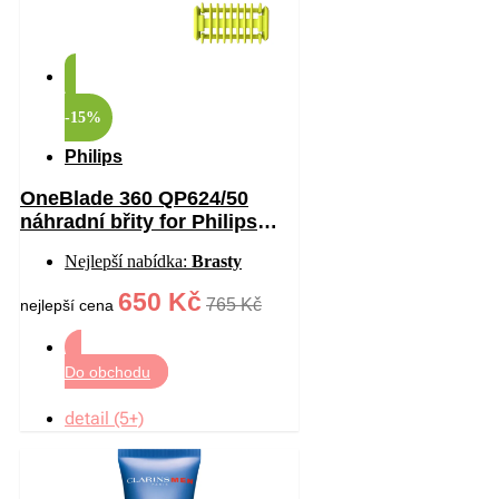
-15%
Philips
OneBlade 360 QP624/50
náhradní břity for Philips
OneBlade 360 2 ks
Nejlepší nabídka:
Brasty
650 Kč
765 Kč
nejlepší cena
Do obchodu
detail (5+)