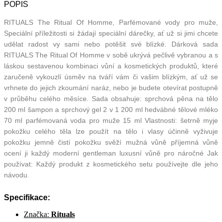
POPIS
RITUALS The Ritual Of Homme, Parfémované vody pro muže,
Speciální příležitosti si žádají speciální dárečky, ať už si jimi chcete
udělat radost vy sami nebo potěšit své blízké. Dárková sada
RITUALS The Ritual Of Homme v sobě ukrývá pečlivě vybranou a s
láskou sestavenou kombinaci vůní a kosmetických produktů, které
zaručeně vykouzlí úsměv na tváří vám či vašim blízkým, ať už se
vrhnete do jejich zkoumání naráz, nebo je budete otevírat postupně
v průběhu celého měsíce. Sada obsahuje: sprchová pěna na tělo
200 ml šampon a sprchový gel 2 v 1 200 ml hedvábné tělové mléko
70 ml parfémovaná voda pro muže 15 ml Vlastnosti: šetrně myje
pokožku celého těla lze použít na tělo i vlasy účinně vyživuje
pokožku jemně čistí pokožku svěží mužná vůně příjemná vůně
ocení ji každý moderní gentleman luxusní vůně pro náročné Jak
používat: Každý produkt z kosmetického setu používejte dle jeho
návodu.
Specifikace:
Značka:
Rituals