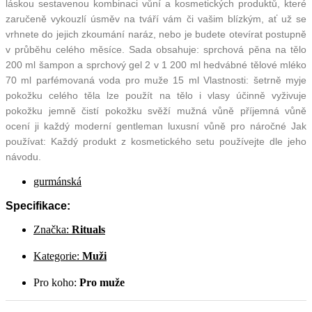
láskou sestavenou kombinaci vůní a kosmetických produktů, které
zaručeně vykouzlí úsměv na tváří vám či vašim blízkým, ať už se
vrhnete do jejich zkoumání naráz, nebo je budete otevírat postupně
v průběhu celého měsíce. Sada obsahuje: sprchová pěna na tělo
200 ml šampon a sprchový gel 2 v 1 200 ml hedvábné tělové mléko
70 ml parfémovaná voda pro muže 15 ml Vlastnosti: šetrně myje
pokožku celého těla lze použít na tělo i vlasy účinně vyživuje
pokožku jemně čistí pokožku svěží mužná vůně příjemná vůně
ocení ji každý moderní gentleman luxusní vůně pro náročné Jak
používat: Každý produkt z kosmetického setu používejte dle jeho
návodu.
gurmánská
Specifikace:
Značka:
Rituals
Kategorie:
Muži
Pro koho:
Pro muže