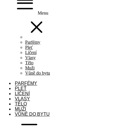
Menu
Parfémy
Pleť
Líčení
Vlasy
Tělo
Muži
Vůně do bytu
PARFÉMY
PLEŤ
LÍČENÍ
VLASY
TĚLO
MUŽI
VŮNĚ DO BYTU