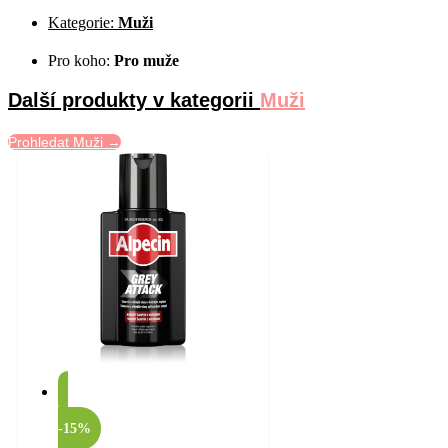
Kategorie:
Muži
Pro koho:
Pro muže
Další produkty v kategorii
Muži
Prohledat Muži →
-15%