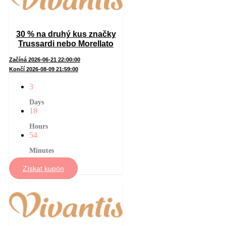
30 % na druhý kus značky
Trussardi nebo Morellato
Začíná 2026-06-21 22:00:00
Končí 2026-08-09 21:59:00
3
Days
18
Hours
54
Minutes
Získat kupón