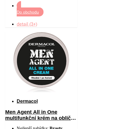
Do obchodu
detail (3+)
Dermacol
Men Agent All in One
multifunkční krém na obličej
pro muže 70 ml
Nejlepší nabídka:
Brasty