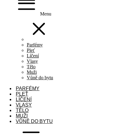
Menu
Parfémy
Pleť
Líčení
Vlasy
Tělo
Muži
Vůně do bytu
PARFÉMY
PLEŤ
LÍČENÍ
VLASY
TĚLO
MUŽI
VŮNĚ DO BYTU