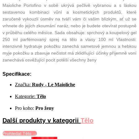
Maioliche Portofino v sobě ukrývá pečlivě vybranou a s láskou
sestavenou kombinaci vůní a kosmetických produktů, které
zaručeně vykouzlí úsměv na tváří vám či vašim blízkým, ať už se
vrhnete do jejich zkoumání naráz, nebo je budete otevírat postupně
v průběhu celého měsíce. Sada obsahuje: sprchový a koupelový gel
250 ml parfémovaný sprej na tělo a vlasy 100 ml Vlastnosti:
intenzivně hydratuje pokožku zanechá sametově jemnou a hebkou
myje pokožku a zbavuje nečistot má zklidňující účinky příjemně voní
zanechává osvěžující pocit potěší všechny ženy
Specifikace:
Značka:
Rudy - Le Maioliche
Kategorie:
Tělo
Pro koho:
Pro ženy
Další produkty v kategorii
Tělo
Prohledat Tělo →