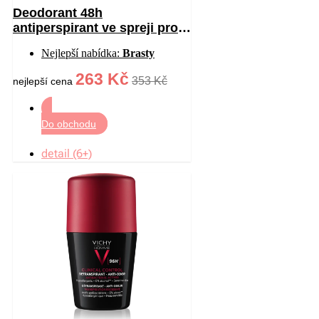
Deodorant 48h
antiperspirant ve spreji proti
bílým a žlutým skvrnám 125
Nejlepší nabídka:
Brasty
ml
263 Kč
353 Kč
nejlepší cena
Do obchodu
detail (6+)