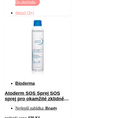
Do obchodu
detail (3+)
Bioderma
Atoderm SOS Sprej SOS
sprej pro okamžité zklidnění
pocitu svědění 200 ml
Nejlepší nabídka:
Brasty
nejlepší cena
436 Kč