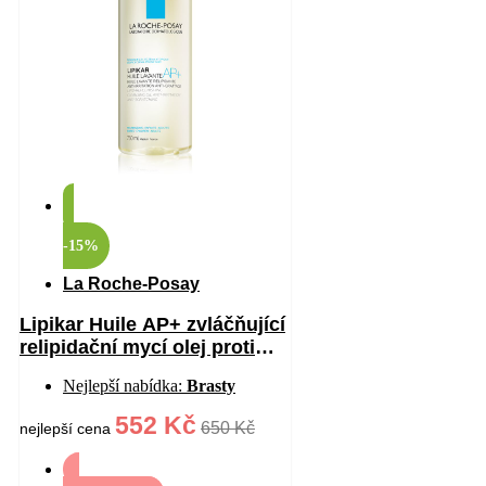
-15%
La Roche-Posay
Lipikar Huile AP+ zvláčňující
relipidační mycí olej proti
podráždění 750 ml
Nejlepší nabídka:
Brasty
552 Kč
650 Kč
nejlepší cena