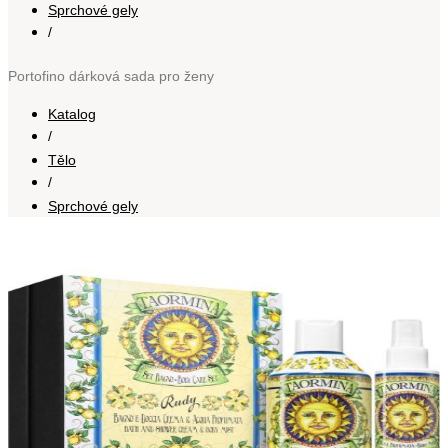
Sprchové gely
/
Portofino dárková sada pro ženy
Katalog
/
Tělo
/
Sprchové gely