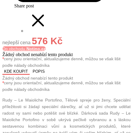
Share post
576 Kč
nejlepší cena
Do obchodu
Notino.cz
Žádný obchod nenabízí tento produkt
*
ceny jsou orientační, aktualizujeme denně, můžou se však lišit
podle nálady obchodníka
KDE KOUPIT
POPIS
Žádný obchod nenabízí tento produkt
*
ceny jsou orientační, aktualizujeme denně, můžou se však lišit
podle nálady obchodníka
Rudy – Le Maioliche Portofino, Tělové spreje pro ženy, Speciální
příležitosti si žádají speciální dárečky, ať už si jimi chcete udělat
radost vy sami nebo potěšit své blízké. Dárková sada Rudy – Le
Maioliche Portofino v sobě ukrývá pečlivě vybranou a s láskou
sestavenou kombinaci vůní a kosmetických produktů, které
zaručeně vykouzlí úsměv na tváří vám či vašim blízkým, ať už se