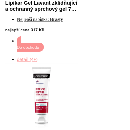
Lipikar Gel Lavant zklidňující
a ochranný sprchový gel 750
ml
Nejlepší nabídka:
Brasty
nejlepší cena
317 Kč
Do obchodu
detail (4+)