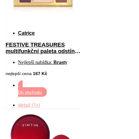
Catrice
FESTIVE TREASURES
multifunkční paleta odstín
C01 All I Want Is Velvet 12
Nejlepší nabídka:
Brasty
nejlepší cena
167 Kč
Do obchodu
detail (1+)