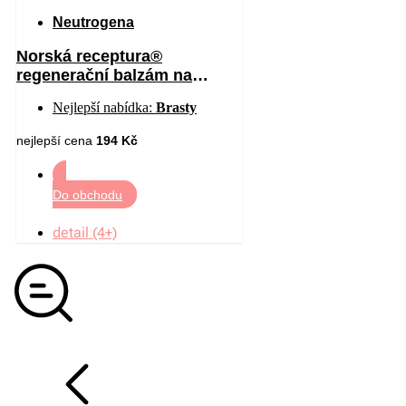
Neutrogena
Norská receptura®
regenerační balzám na
chodidla 50 ml
Nejlepší nabídka:
Brasty
nejlepší cena
194 Kč
Do obchodu
detail (4+)