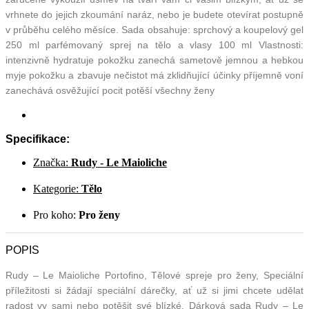
vrhnete do jejich zkoumání naráz, nebo je budete otevírat postupně
v průběhu celého měsíce. Sada obsahuje: sprchový a koupelový gel
250 ml parfémovaný sprej na tělo a vlasy 100 ml Vlastnosti:
intenzivně hydratuje pokožku zanechá sametově jemnou a hebkou
myje pokožku a zbavuje nečistot má zklidňující účinky příjemně voní
zanechává osvěžující pocit potěší všechny ženy
Specifikace:
Značka:
Rudy - Le Maioliche
Kategorie:
Tělo
Pro koho:
Pro ženy
POPIS
Rudy – Le Maioliche Portofino, Tělové spreje pro ženy, Speciální
příležitosti si žádají speciální dárečky, ať už si jimi chcete udělat
radost vy sami nebo potěšit své blízké. Dárková sada Rudy – Le