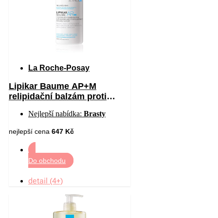
La Roche-Posay
Lipikar Baume AP+M
relipidační balzám proti
podráždění a svědění
Nejlepší nabídka:
Brasty
pokožky 400 ml
nejlepší cena
647 Kč
Do obchodu
detail (4+)