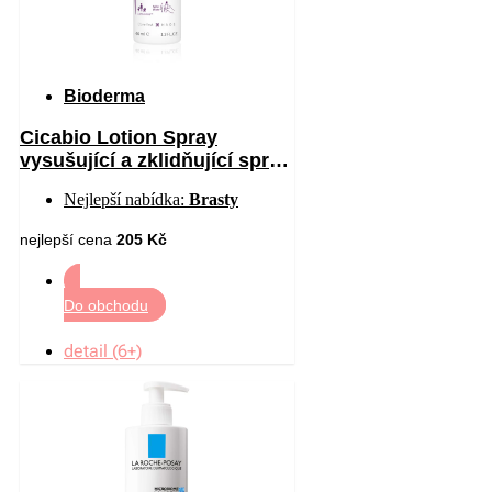
Bioderma
Cicabio Lotion Spray
vysušující a zklidňující sprej
pro podrážděnou pokožku 40
Nejlepší nabídka:
Brasty
ml
nejlepší cena
205 Kč
Do obchodu
detail (6+)