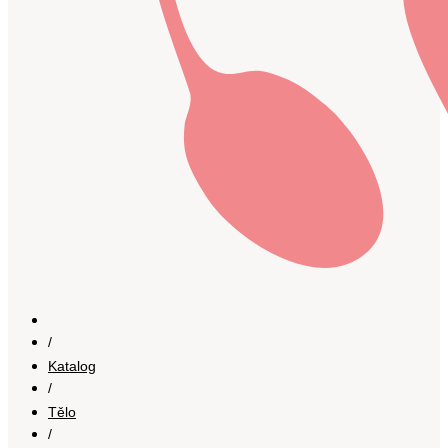
/
Katalog
/
Tělo
/