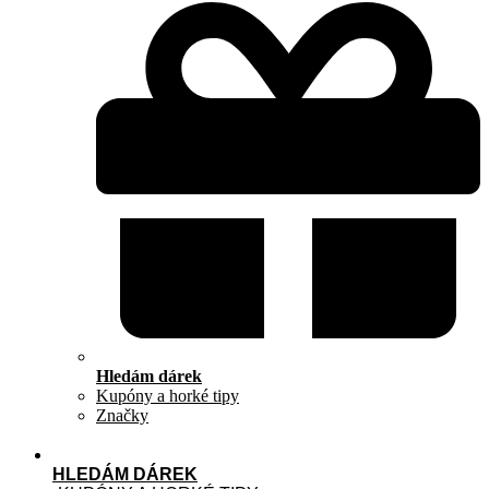
Hledám dárek
Kupóny a horké tipy
Značky
HLEDÁM DÁREK