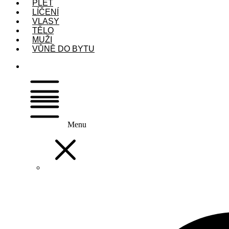
PLEŤ
LÍČENÍ
VLASY
TĚLO
MUŽI
VŮNĚ DO BYTU
Menu