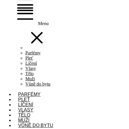
Menu
Parfémy
Pleť
Líčení
Vlasy
Tělo
Muži
Vůně do bytu
PARFÉMY
PLEŤ
LÍČENÍ
VLASY
TĚLO
MUŽI
VŮNĚ DO BYTU