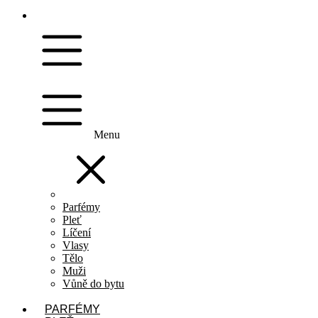
Menu
Parfémy
Pleť
Líčení
Vlasy
Tělo
Muži
Vůně do bytu
PARFÉMY