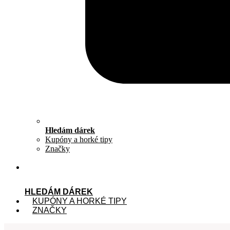
Hledám dárek
Kupóny a horké tipy
Značky
HLEDÁM DÁREK
KUPÓNY A HORKÉ TIPY
ZNAČKY