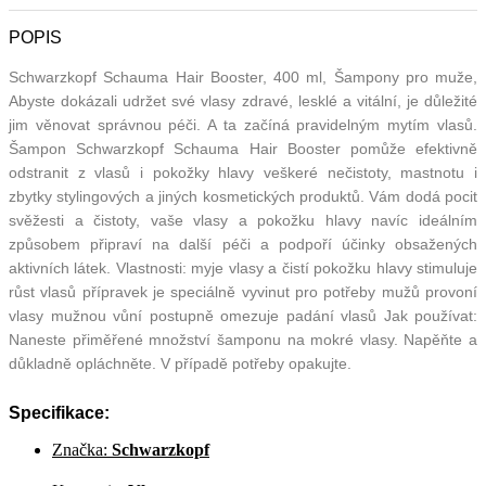
POPIS
Schwarzkopf Schauma Hair Booster, 400 ml, Šampony pro muže,
Abyste dokázali udržet své vlasy zdravé, lesklé a vitální, je důležité
jim věnovat správnou péči. A ta začíná pravidelným mytím vlasů.
Šampon Schwarzkopf Schauma Hair Booster pomůže efektivně
odstranit z vlasů i pokožky hlavy veškeré nečistoty, mastnotu i
zbytky stylingových a jiných kosmetických produktů. Vám dodá pocit
svěžesti a čistoty, vaše vlasy a pokožku hlavy navíc ideálním
způsobem připraví na další péči a podpoří účinky obsažených
aktivních látek. Vlastnosti: myje vlasy a čistí pokožku hlavy stimuluje
růst vlasů přípravek je speciálně vyvinut pro potřeby mužů provoní
vlasy mužnou vůní postupně omezuje padání vlasů Jak používat:
Naneste přiměřené množství šamponu na mokré vlasy. Napěňte a
důkladně opláchněte. V případě potřeby opakujte.
Specifikace:
Značka:
Schwarzkopf