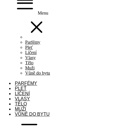
Menu
Parfémy
Pleť
Líčení
Vlasy
Tělo
Muži
Vůně do bytu
PARFÉMY
PLEŤ
LÍČENÍ
VLASY
TĚLO
MUŽI
VŮNĚ DO BYTU