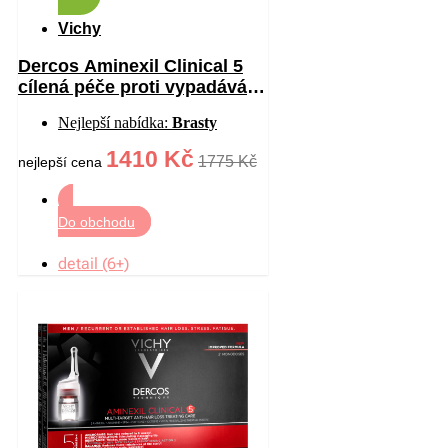
Vichy
Dercos Aminexil Clinical 5
cílená péče proti vypadávání
vlasů pro ženy 21×6 ml
Nejlepší nabídka:
Brasty
1410 Kč
1775 Kč
nejlepší cena
Do obchodu
detail (6+)