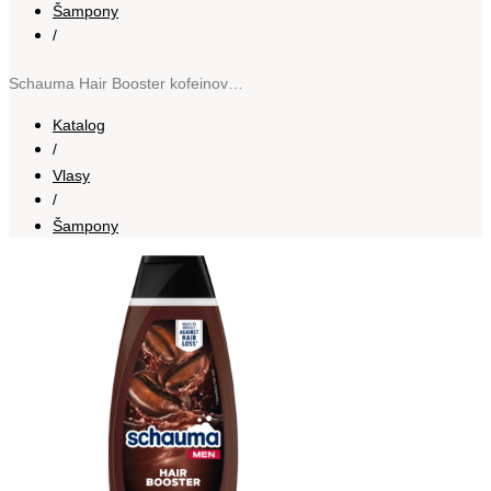
Šampony
/
Schauma Hair Booster kofeinový šampon pro muže 400 ml
Katalog
/
Vlasy
/
Šampony