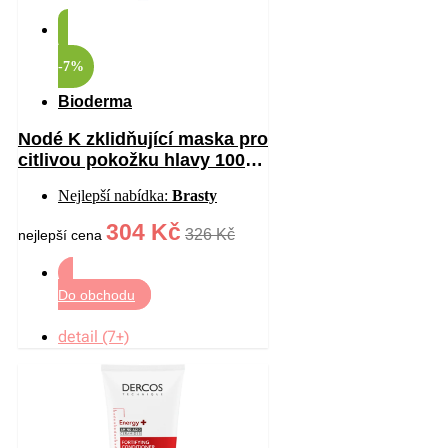
-7%
Bioderma
Nodé K zklidňující maska pro
citlivou pokožku hlavy 100
ml
Nejlepší nabídka:
Brasty
304 Kč
326 Kč
nejlepší cena
Do obchodu
detail (7+)