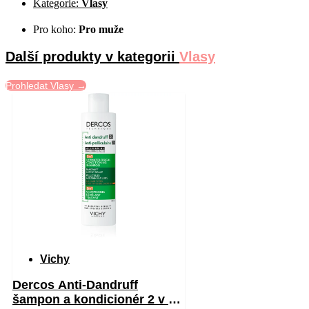
Kategorie:
Vlasy
Pro koho:
Pro muže
Další produkty v kategorii
Vlasy
Prohledat Vlasy →
Vichy
Dercos Anti-Dandruff
šampon a kondicionér 2 v 1