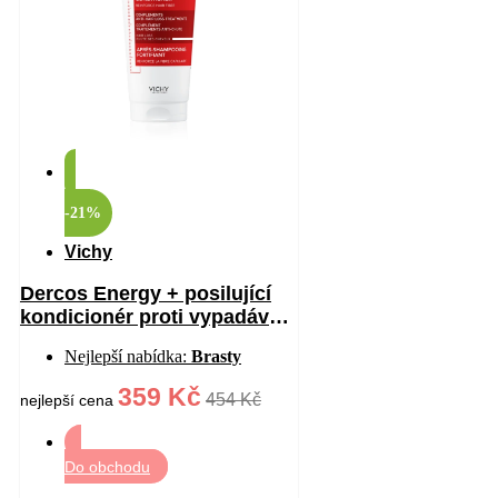
-21%
Vichy
Dercos Energy + posilující
kondicionér proti vypadávání
vlasů 200 ml
Nejlepší nabídka:
Brasty
359 Kč
454 Kč
nejlepší cena
Do obchodu