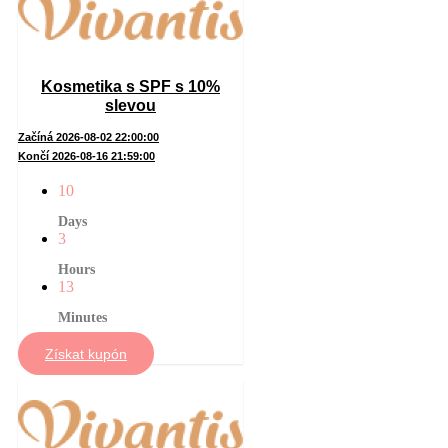
Kosmetika s SPF s 10%
slevou
Začíná 2026-08-02 22:00:00
Končí 2026-08-16 21:59:00
10
Days
3
Hours
13
Minutes
Získat kupón