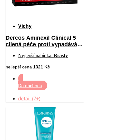
Vichy
Dercos Aminexil Clinical 5
cílená péče proti vypadávání
vlasů pro muže 21 x 6 ml
Nejlepší nabídka:
Brasty
nejlepší cena
1321 Kč
Do obchodu
detail (7+)