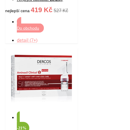
419 Kč
527 Kč
nejlepší cena
Do obchodu
detail (7+)
-21%