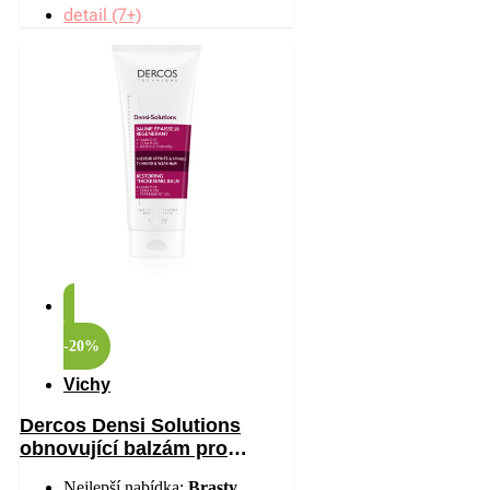
detail (7+)
-20%
Vichy
Dercos Densi Solutions
obnovující balzám pro
hustotu vlasů 200 ml
Nejlepší nabídka:
Brasty