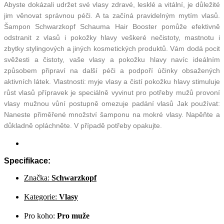
Abyste dokázali udržet své vlasy zdravé, lesklé a vitální, je důležité
jim věnovat správnou péči. A ta začíná pravidelným mytím vlasů.
Šampon Schwarzkopf Schauma Hair Booster pomůže efektivně
odstranit z vlasů i pokožky hlavy veškeré nečistoty, mastnotu i
zbytky stylingových a jiných kosmetických produktů. Vám dodá pocit
svěžesti a čistoty, vaše vlasy a pokožku hlavy navíc ideálním
způsobem připraví na další péči a podpoří účinky obsažených
aktivních látek. Vlastnosti: myje vlasy a čistí pokožku hlavy stimuluje
růst vlasů přípravek je speciálně vyvinut pro potřeby mužů provoní
vlasy mužnou vůní postupně omezuje padání vlasů Jak používat:
Naneste přiměřené množství šamponu na mokré vlasy. Napěňte a
důkladně opláchněte. V případě potřeby opakujte.
Specifikace:
Značka:
Schwarzkopf
Kategorie:
Vlasy
Pro koho:
Pro muže