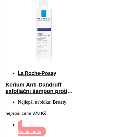
La Roche-Posay
Kerium Anti-Dandruff
exfoliační šampon proti
mastným lupům 200 ml
Nejlepší nabídka:
Brasty
nejlepší cena
370 Kč
Do obchodu