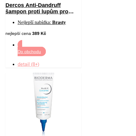
Dercos Anti-Dandruff
šampon proti lupům pro
suché vlasy 390 ml
Nejlepší nabídka:
Brasty
nejlepší cena
389 Kč
Do obchodu
detail (8+)