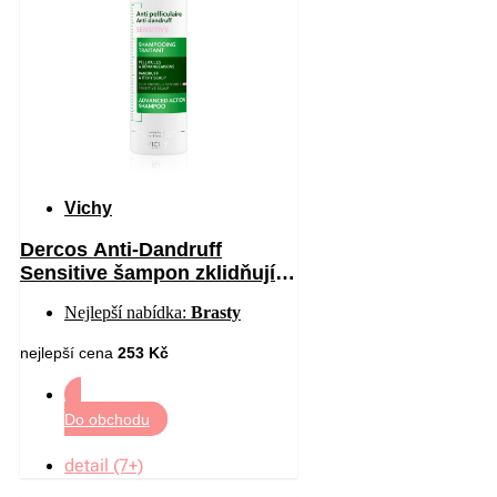
Vichy
Dercos Anti-Dandruff
Sensitive šampon zklidňující
citlivou pokožku hlavy proti
Nejlepší nabídka:
Brasty
lupům 200 ml
nejlepší cena
253 Kč
Do obchodu
detail (7+)