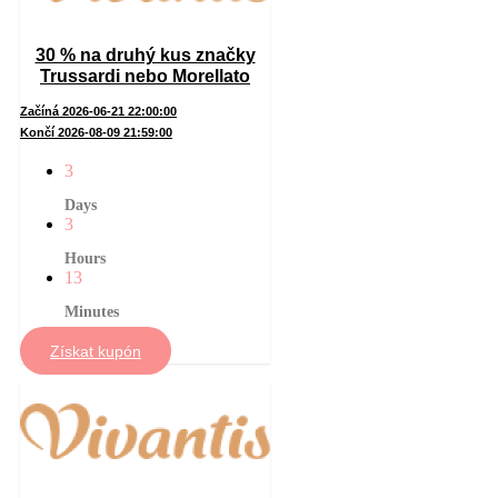
30 % na druhý kus značky
Trussardi nebo Morellato
Začíná 2026-06-21 22:00:00
Končí 2026-08-09 21:59:00
3
Days
3
Hours
13
Minutes
Získat kupón