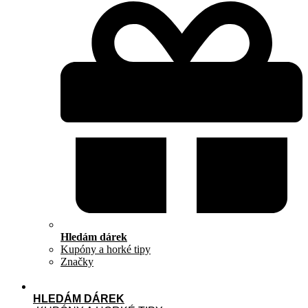
Hledám dárek
Kupóny a horké tipy
Značky
HLEDÁM DÁREK