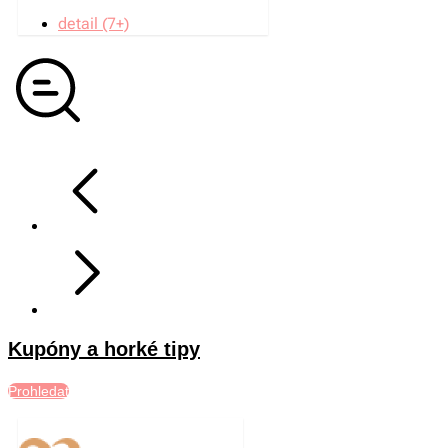
detail (7+)
Kupóny a horké tipy
Prohledat