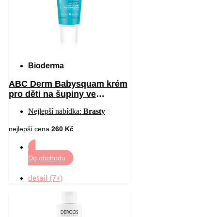
Bioderma
ABC Derm Babysquam krém
pro děti na šupiny ve
vlasech 40 ml
Nejlepší nabídka:
Brasty
nejlepší cena
260 Kč
Do obchodu
detail (7+)