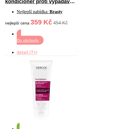
kondicionér proti vypadávání
vlasů 200 ml
Nejlepší nabídka:
Brasty
359 Kč
454 Kč
nejlepší cena
Do obchodu
detail (7+)