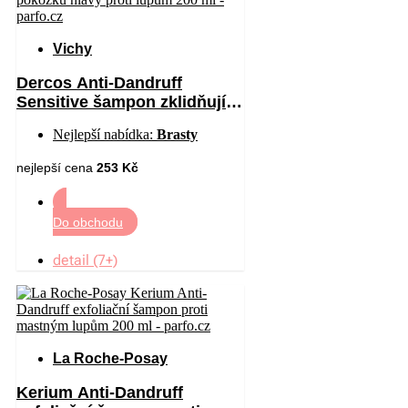
Vichy
Dercos Anti-Dandruff
Sensitive šampon zklidňující
citlivou pokožku hlavy proti
Nejlepší nabídka:
Brasty
lupům 200 ml
nejlepší cena
253 Kč
Do obchodu
detail (7+)
La Roche-Posay
Kerium Anti-Dandruff