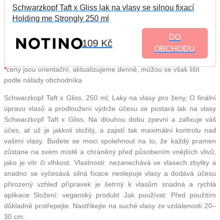
Schwarzkopf Taft x Gliss lak na vlasy se silnou fixací
Holding me Strongly 250 ml
DO
109 Kč
OBCHODU
*
ceny jsou orientační, aktualizujeme denně, můžou se však lišit
podle nálady obchodníka
Schwarzkopf Taft x Gliss, 250 ml, Laky na vlasy pro ženy, O finální
úpravu vlasů a prodloužení výdrže účesu se postará lak na vlasy
Schwarzkopf Taft x Gliss. Na dlouhou dobu zpevní a zafixuje váš
účes, ať už je jakkoli složitý, a zajistí tak maximální kontrolu nad
vašimi vlasy. Budete se moci spolehnout na to, že každý pramen
zůstane na svém místě a chráněný před působením vnějších vlivů,
jako je vítr či vlhkost. Vlastnosti: nezanechává ve vlasech zbytky a
snadno se vyčesává silná fixace neslepuje vlasy a dodává účesu
přirozený vzhled přípravek je šetrný k vlasům snadná a rychlá
aplikace Složení: veganský produkt Jak používat: Před použitím
důkladně protřepejte. Nastříkejte na suché vlasy ze vzdálenosti 20–
30 cm.