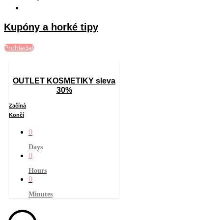
Kupóny a horké tipy
Prohledat
OUTLET KOSMETIKY sleva
30%
Začíná
Končí
0
Days
0
Hours
0
Minutes