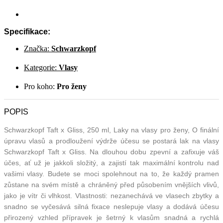
Specifikace:
Značka:
Schwarzkopf
Kategorie:
Vlasy
Pro koho:
Pro ženy
POPIS
Schwarzkopf Taft x Gliss, 250 ml, Laky na vlasy pro ženy, O finální
úpravu vlasů a prodloužení výdrže účesu se postará lak na vlasy
Schwarzkopf Taft x Gliss. Na dlouhou dobu zpevní a zafixuje váš
účes, ať už je jakkoli složitý, a zajistí tak maximální kontrolu nad
vašimi vlasy. Budete se moci spolehnout na to, že každý pramen
zůstane na svém místě a chráněný před působením vnějších vlivů,
jako je vítr či vlhkost. Vlastnosti: nezanechává ve vlasech zbytky a
snadno se vyčesává silná fixace neslepuje vlasy a dodává účesu
přirozený vzhled přípravek je šetrný k vlasům snadná a rychlá