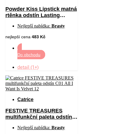
Powder Kiss Lipstick matná
rtěnka odstín Lasting
Passion 3 g
Nejlepší nabídka:
Brasty
nejlepší cena
483 Kč
Do obchodu
detail (1+)
Catrice
FESTIVE TREASURES
multifunkční paleta odstín
C01 All I Want Is Velvet 12
Nejlepší nabídka:
Brasty