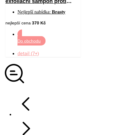
exfoliační šampon proti
mastným lupům 200 ml
Nejlepší nabídka:
Brasty
nejlepší cena
370 Kč
Do obchodu
detail (7+)