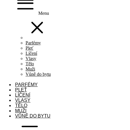
Menu
Parfémy
Pleť
Líčení
Vlasy
Tělo
Muži
Vůně do bytu
PARFÉMY
PLEŤ
LÍČENÍ
VLASY
TĚLO
MUŽI
VŮNĚ DO BYTU