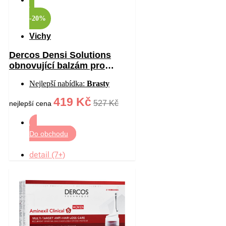
-20%
Vichy
Dercos Densi Solutions
obnovující balzám pro
hustotu vlasů 200 ml
Nejlepší nabídka:
Brasty
419 Kč
527 Kč
nejlepší cena
Do obchodu
detail (7+)