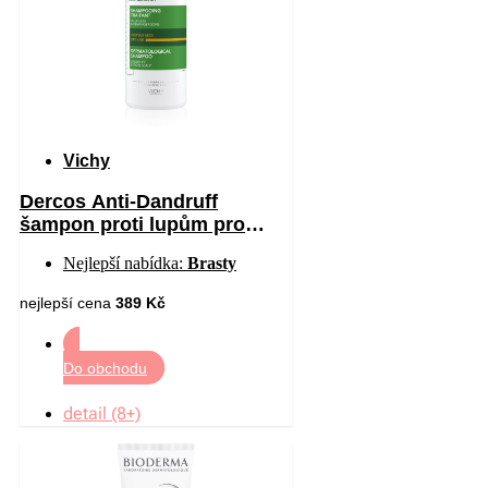
Vichy
Dercos Anti-Dandruff
šampon proti lupům pro
suché vlasy 390 ml
Nejlepší nabídka:
Brasty
nejlepší cena
389 Kč
Do obchodu
detail (8+)