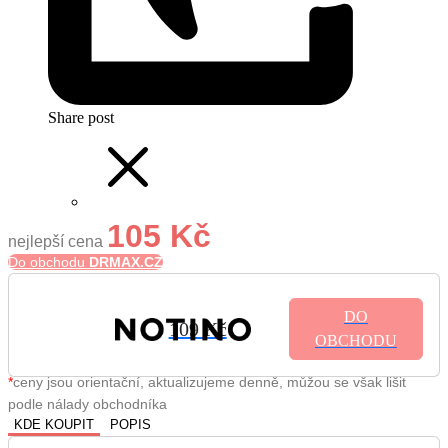
Share post
105 Kč
nejlepší cena
Do obchodu
DRMAX.CZ
DO
109 Kč
OBCHODU
*
ceny jsou orientační, aktualizujeme denně, můžou se však lišit
podle nálady obchodníka
KDE KOUPIT
POPIS