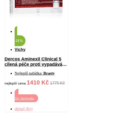
-21%
Vichy
Dercos Aminexil Clinical 5
cílená péče proti vypadávání
vlasů pro ženy 21×6 ml
Nejlepší nabídka:
Brasty
1410 Kč
1775 Kč
nejlepší cena
Do obchodu
detail (6+)