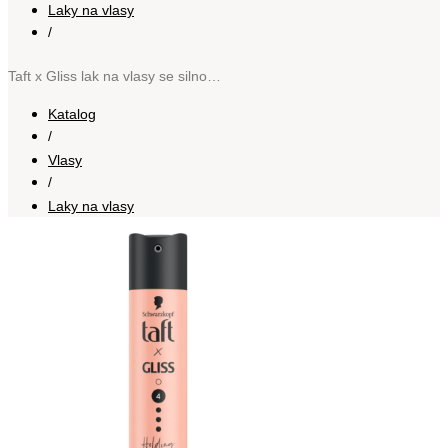
Laky na vlasy
/
Taft x Gliss lak na vlasy se silnou fixací Holding me Strongly 250 ml
Katalog
/
Vlasy
/
Laky na vlasy