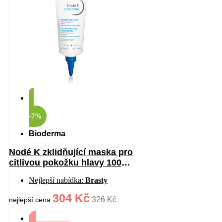
-7%
Bioderma
Nodé K zklidňující maska pro
citlivou pokožku hlavy 100
ml
Nejlepší nabídka:
Brasty
304 Kč
326 Kč
nejlepší cena