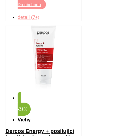
Do obchodu
detail (7+)
-21%
Vichy
Dercos Energy + posilující