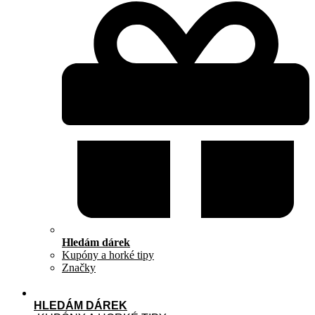
Hledám dárek
Kupóny a horké tipy
Značky
HLEDÁM DÁREK