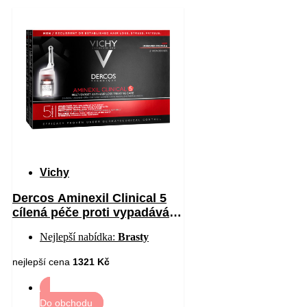
Vichy
Dercos Aminexil Clinical 5
cílená péče proti vypadávání
vlasů pro muže 21 x 6 ml
Nejlepší nabídka:
Brasty
nejlepší cena
1321 Kč
Do obchodu