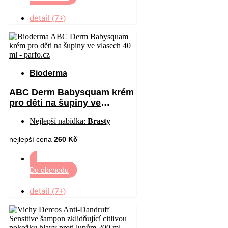
detail (7+)
Bioderma
ABC Derm Babysquam krém
pro děti na šupiny ve
vlasech 40 ml
Nejlepší nabídka:
Brasty
nejlepší cena
260 Kč
Do obchodu
detail (7+)