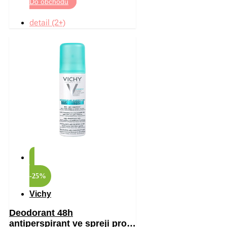
Do obchodu
detail (2+)
-25%
Vichy
Deodorant 48h
antiperspirant ve spreji proti