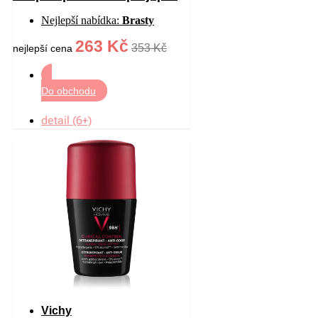
bílým a žlutým skvrnám 125
Nejlepší nabídka:
Brasty
ml
263 Kč
353 Kč
nejlepší cena
Do obchodu
detail (6+)
Vichy