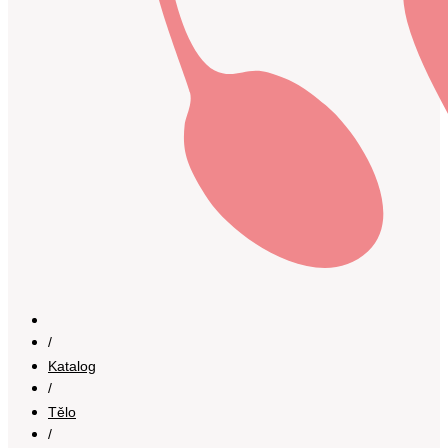
/
Katalog
/
Tělo
/