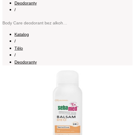
Deodoranty
/
Body Care deodorant bez alkoholu a obsahu hliníku pro citlivou pokožku Sensitive 150 ml
Katalog
/
Tělo
/
Deodoranty