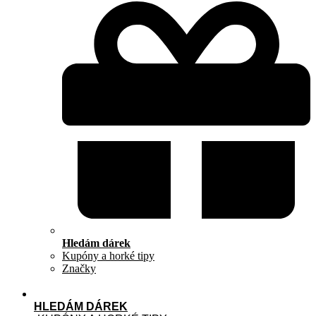
Hledám dárek
Kupóny a horké tipy
Značky
HLEDÁM DÁREK