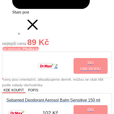
Share post
89 Kč
nejlepší cena
Do obchodu
Pilulka.cz
DO
102 Kč
OBCHODU
*
ceny jsou orientační, aktualizujeme denně, můžou se však lišit
podle nálady obchodníka
KDE KOUPIT
POPIS
Sebamed Deodorant Aerosol Balm Sensitive 150 ml
DO
102 Kč