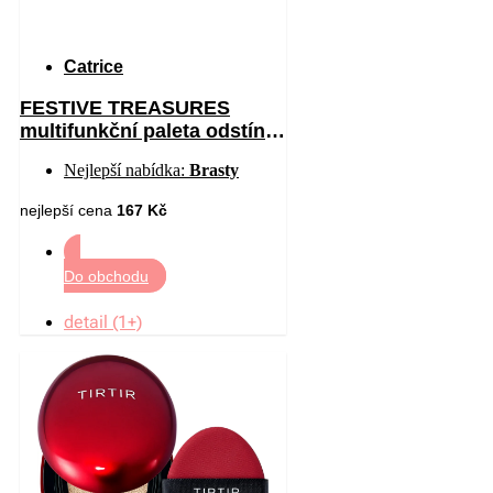
Catrice
FESTIVE TREASURES
multifunkční paleta odstín
C01 All I Want Is Velvet 12
Nejlepší nabídka:
Brasty
nejlepší cena
167 Kč
Do obchodu
detail (1+)