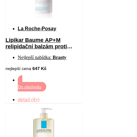
La Roche-Posay
Lipikar Baume AP+M
relipidační balzám proti
podráždění a svědění
Nejlepší nabídka:
Brasty
pokožky 400 ml
nejlepší cena
647 Kč
Do obchodu
detail (4+)