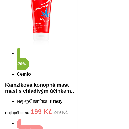
-20%
Cemio
Kamzíkova konopná mast
mast s chladivým účinkem
200 ml
Nejlepší nabídka:
Brasty
199 Kč
249 Kč
nejlepší cena