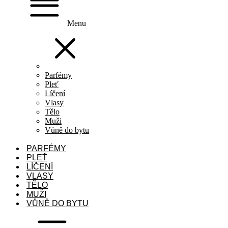
Menu
Parfémy
Pleť
Líčení
Vlasy
Tělo
Muži
Vůně do bytu
PARFÉMY
PLEŤ
LÍČENÍ
VLASY
TĚLO
MUŽI
VŮNĚ DO BYTU