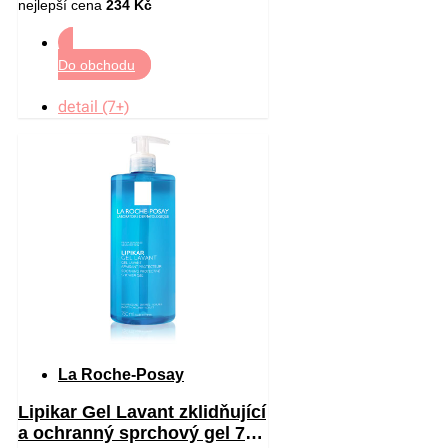
nejlepší cena
234 Kč
Do obchodu
detail (7+)
La Roche-Posay
Lipikar Gel Lavant zklidňující
a ochranný sprchový gel 750