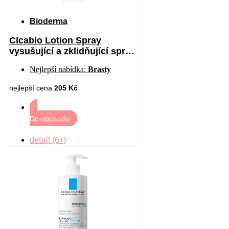
Bioderma
Cicabio Lotion Spray
vysušující a zklidňující sprej
pro podrážděnou pokožku 40
Nejlepší nabídka:
Brasty
ml
nejlepší cena
205 Kč
Do obchodu
detail (6+)