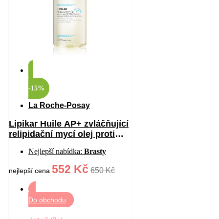
-15%
La Roche-Posay
Lipikar Huile AP+ zvláčňující
relipidační mycí olej proti
podráždění 750 ml
Nejlepší nabídka:
Brasty
552 Kč
650 Kč
nejlepší cena
Do obchodu