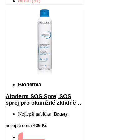
detail (3+)
Bioderma
Atoderm SOS Sprej SOS
sprej pro okamžité zklidnění
pocitu svědění 200 ml
Nejlepší nabídka:
Brasty
nejlepší cena
436 Kč