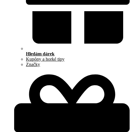
Hledám dárek
Kupóny a horké tipy
Značky