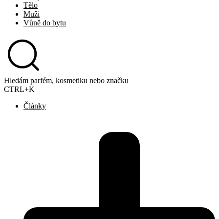
Tělo
Muži
Vůně do bytu
Hledám parfém, kosmetiku nebo značku
CTRL+K
Články