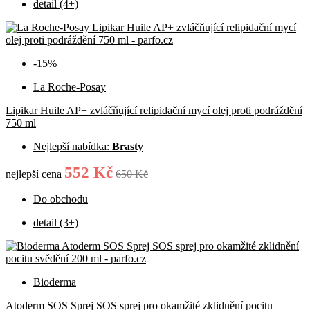
detail (4+)
-15%
La Roche-Posay
Lipikar Huile AP+ zvláčňující relipidační mycí olej proti podráždění
750 ml
Nejlepší nabídka:
Brasty
552 Kč
nejlepší cena
650 Kč
Do obchodu
detail (3+)
Bioderma
Atoderm SOS Sprej SOS sprej pro okamžité zklidnění pocitu