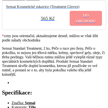
Sensai Kosmetické rukavice (Treatment Gloves)
DO
565 Kč
OBCHODU
*
ceny jsou orientační, aktualizujeme denně, můžou se však lišit
podle nálady obchodníka
Sensai Standart Treatment, 2 ks, Péče o ruce pro ženy, Péče o
pokožku, to nejsou jen tělová mléka, krémy, sprchové gely, oleje, či
třeba peelingy. Vaši běžnou rutinu můžou ještě vylepšit různé typy
speciálních kosmetických doplňků. Produkt Sensai Standart
Treatment skvěle doplní kosmetiku, kterou již používáte ve své
rutině, a postará se o to, aby byla pokožka vašeho těla ještě
krásnější.
Specifikace:
Značka:
Sensai
Kategorie:
Tělo