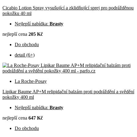
Cicabio Lotion Spray vysušující a zklidňující sprej pro podrážděnou
pokožku 40 ml
Nejlepší nabídka:
Brasty
nejlepší cena
205 Kč
Do obchodu
detail (6+)
La Roche-Posay
Lipikar Baume AP+M relipidační balzám proti podráždění a svědění
pokožky 400 ml
Nejlepší nabídka:
Brasty
nejlepší cena
647 Kč
Do obchodu