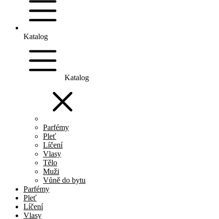
Katalog
Katalog
Parfémy
Pleť
Líčení
Vlasy
Tělo
Muži
Vůně do bytu
Parfémy
Pleť
Líčení
Vlasy