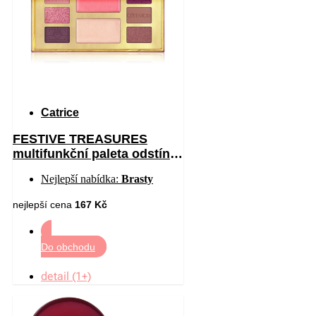
Catrice
FESTIVE TREASURES
multifunkční paleta odstín
C01 All I Want Is Velvet 12
Nejlepší nabídka:
Brasty
nejlepší cena
167 Kč
Do obchodu
detail (1+)