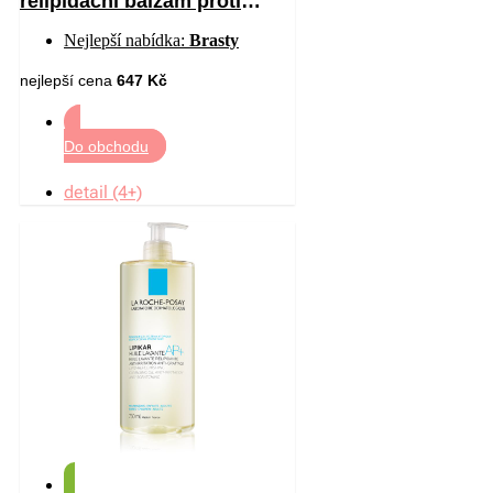
relipidační balzám proti
podráždění a svědění
Nejlepší nabídka:
Brasty
pokožky 400 ml
nejlepší cena
647 Kč
Do obchodu
detail (4+)