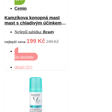
Cemio
Kamzíkova konopná mast
mast s chladivým účinkem
200 ml
Nejlepší nabídka:
Brasty
199 Kč
249 Kč
nejlepší cena
Do obchodu
detail (2+)