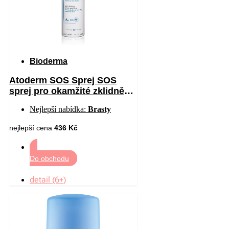
Bioderma
Atoderm SOS Sprej SOS
sprej pro okamžité zklidnění
pocitu svědění 200 ml
Nejlepší nabídka:
Brasty
nejlepší cena
436 Kč
Do obchodu
detail (6+)