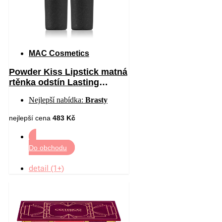
MAC Cosmetics
Powder Kiss Lipstick matná
rtěnka odstín Lasting
Passion 3 g
Nejlepší nabídka:
Brasty
nejlepší cena
483 Kč
Do obchodu
detail (1+)