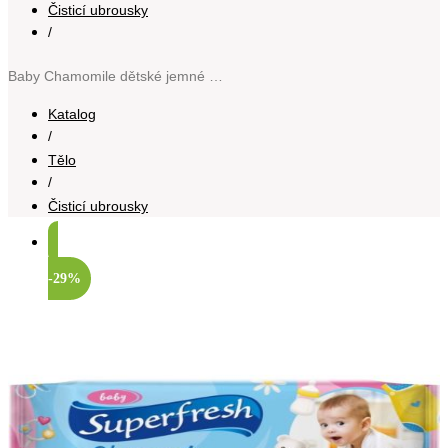
Čisticí ubrousky
/
Baby Chamomile dětské jemné vlhčené ubrousky pro citlivou pokožku 72 ks
Katalog
/
Tělo
/
Čisticí ubrousky
-29%