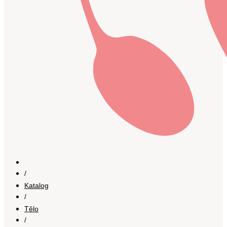
/
Katalog
/
Tělo
/