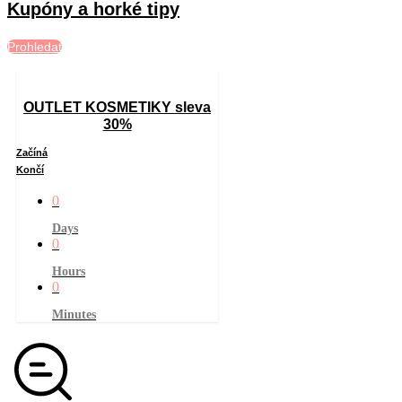
Kupóny a horké tipy
Prohledat
OUTLET KOSMETIKY sleva
30%
Začíná
Končí
0
Days
0
Hours
0
Minutes