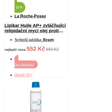
-15%
La Roche-Posay
Lipikar Huile AP+ zvláčňující
relipidační mycí olej proti
podráždění 750 ml
Nejlepší nabídka:
Brasty
552 Kč
650 Kč
nejlepší cena
Do obchodu
detail (3+)