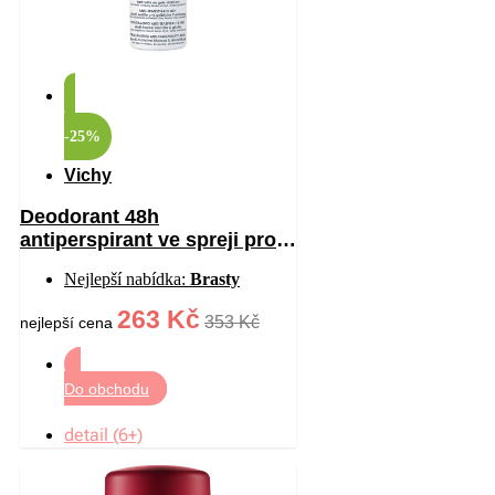
-25%
Vichy
Deodorant 48h
antiperspirant ve spreji proti
bílým a žlutým skvrnám 125
Nejlepší nabídka:
Brasty
ml
263 Kč
353 Kč
nejlepší cena
Do obchodu
detail (6+)