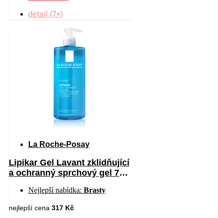
detail (7+)
La Roche-Posay
Lipikar Gel Lavant zklidňující
a ochranný sprchový gel 750
ml
Nejlepší nabídka:
Brasty
nejlepší cena
317 Kč