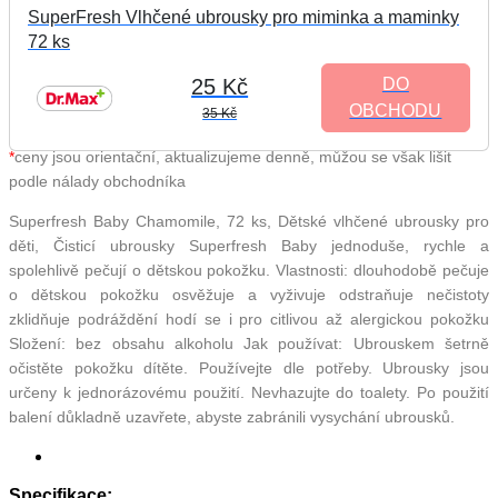
SuperFresh Vlhčené ubrousky pro miminka a maminky
72 ks
25 Kč
DO
OBCHODU
35 Kč
*
ceny jsou orientační, aktualizujeme denně, můžou se však lišit
podle nálady obchodníka
Superfresh Baby Chamomile, 72 ks, Dětské vlhčené ubrousky pro
děti, Čisticí ubrousky Superfresh Baby jednoduše, rychle a
spolehlivě pečují o dětskou pokožku. Vlastnosti: dlouhodobě pečuje
o dětskou pokožku osvěžuje a vyživuje odstraňuje nečistoty
zklidňuje podráždění hodí se i pro citlivou až alergickou pokožku
Složení: bez obsahu alkoholu Jak používat: Ubrouskem šetrně
očistěte pokožku dítěte. Používejte dle potřeby. Ubrousky jsou
určeny k jednorázovému použití. Nevhazujte do toalety. Po použití
balení důkladně uzavřete, abyste zabránili vysychání ubrousků.
Specifikace: