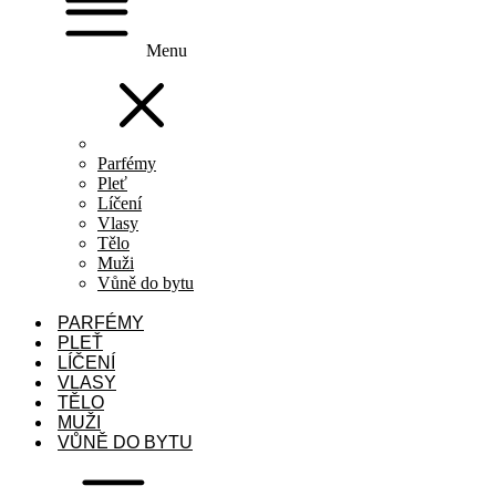
Menu
Parfémy
Pleť
Líčení
Vlasy
Tělo
Muži
Vůně do bytu
PARFÉMY
PLEŤ
LÍČENÍ
VLASY
TĚLO
MUŽI
VŮNĚ DO BYTU