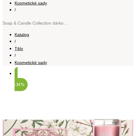
Kosmetické sady
/
Soap & Candle Collection dárková sada White Jasmine
Katalog
/
Tělo
/
Kosmetické sady
-31%