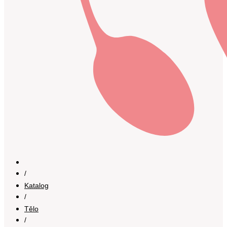
/
Katalog
/
Tělo
/