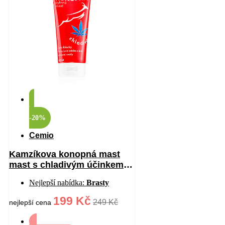
-20%
Cemio
Kamzíkova konopná mast
mast s chladivým účinkem
200 ml
Nejlepší nabídka:
Brasty
199 Kč
249 Kč
nejlepší cena