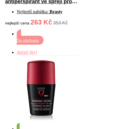
antiperspirant ve spreji proti
bílým a žlutým skvrnám 125
Nejlepší nabídka:
Brasty
ml
263 Kč
353 Kč
nejlepší cena
Do obchodu
detail (6+)