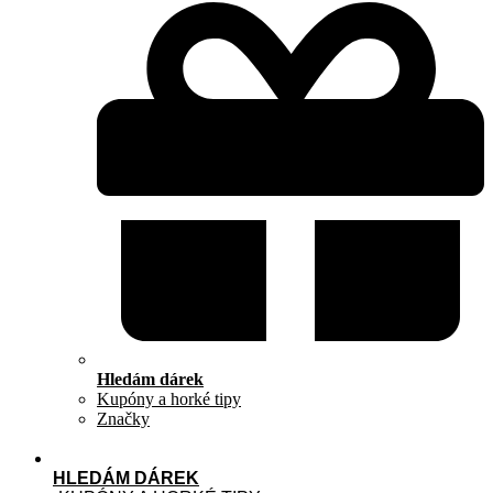
Hledám dárek
Kupóny a horké tipy
Značky
HLEDÁM DÁREK