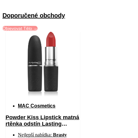
Doporučené obchody
Objevovat Tělo →
MAC Cosmetics
Powder Kiss Lipstick matná
rtěnka odstín Lasting
Passion 3 g
Nejlepší nabídka:
Brasty