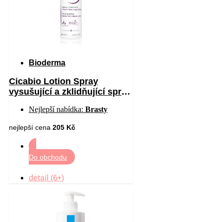
Bioderma
Cicabio Lotion Spray
vysušující a zklidňující sprej
pro podrážděnou pokožku 40
Nejlepší nabídka:
Brasty
ml
nejlepší cena
205 Kč
Do obchodu
detail (6+)