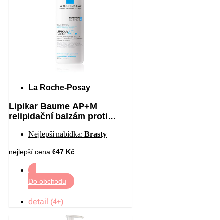
La Roche-Posay
Lipikar Baume AP+M
relipidační balzám proti
podráždění a svědění
Nejlepší nabídka:
Brasty
pokožky 400 ml
nejlepší cena
647 Kč
Do obchodu
detail (4+)