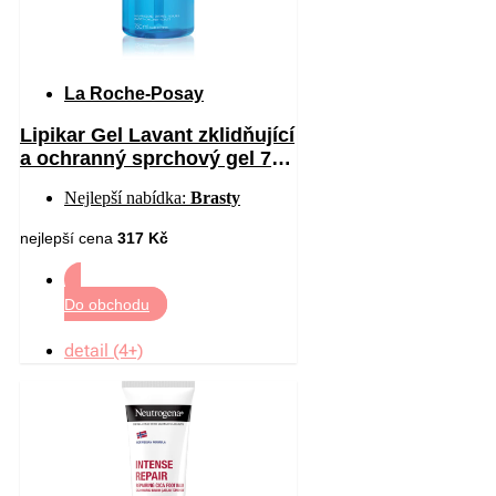
La Roche-Posay
Lipikar Gel Lavant zklidňující
a ochranný sprchový gel 750
ml
Nejlepší nabídka:
Brasty
nejlepší cena
317 Kč
Do obchodu
detail (4+)