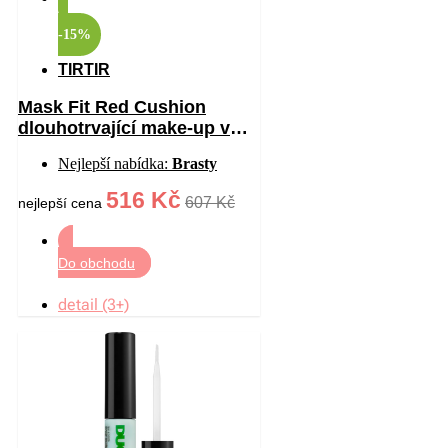
-15%
TIRTIR
Mask Fit Red Cushion
dlouhotrvající make-up v
houbičce s vysokou UV
Nejlepší nabídka:
Brasty
ochranou odstín 17W
French Vanilla 18 g
516 Kč
607 Kč
nejlepší cena
Do obchodu
detail (3+)