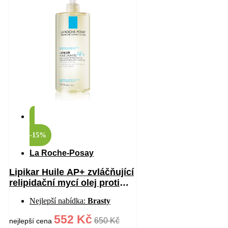
-15%
La Roche-Posay
Lipikar Huile AP+ zvláčňující
relipidační mycí olej proti
podráždění 750 ml
Nejlepší nabídka:
Brasty
552 Kč
650 Kč
nejlepší cena