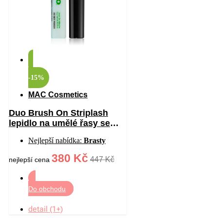
-15%
MAC Cosmetics
Duo Brush On Striplash
lepidlo na umělé řasy se
štětečkem odstín
Nejlepší nabídka:
Brasty
White/Clear 5 g
380 Kč
447 Kč
nejlepší cena
Do obchodu
detail (1+)