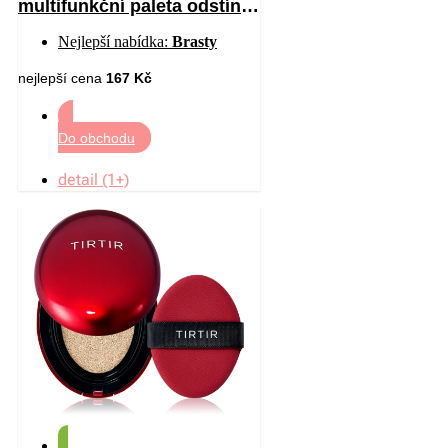
multifunkční paleta odstín
C01 All I Want Is Velvet 12
Nejlepší nabídka:
Brasty
nejlepší cena
167 Kč
Do obchodu
detail (1+)