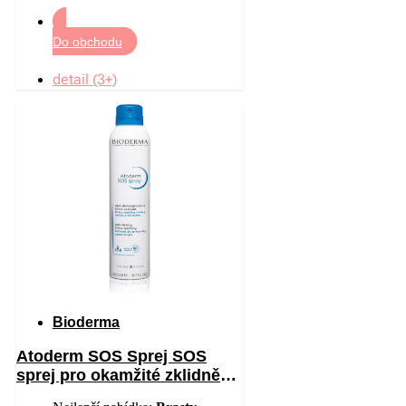
Do obchodu
detail (3+)
Bioderma
Atoderm SOS Sprej SOS
sprej pro okamžité zklidnění
pocitu svědění 200 ml