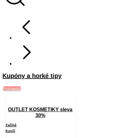
Kupóny a horké tipy
Prohledat
OUTLET KOSMETIKY sleva
30%
Začíná
Končí