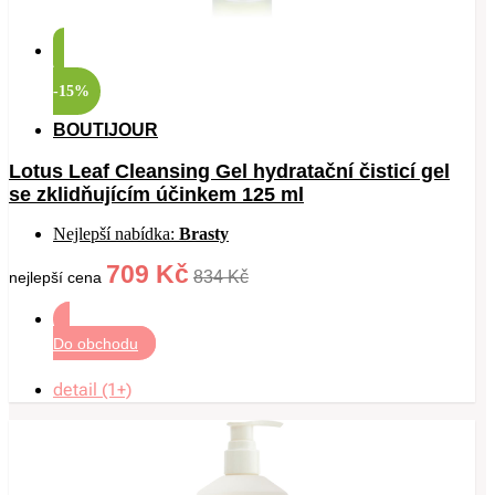
-15%
BOUTIJOUR
Lotus Leaf Cleansing Gel hydratační čisticí gel
se zklidňujícím účinkem 125 ml
Nejlepší nabídka:
Brasty
709 Kč
834 Kč
nejlepší cena
Do obchodu
detail (1+)