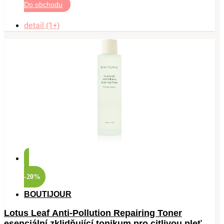
Do obchodu
detail (1+)
-20%
BOUTIJOUR
Lotus Leaf Anti-Pollution Repairing Toner
esenciální zklidňující tonikum pro citlivou pleť