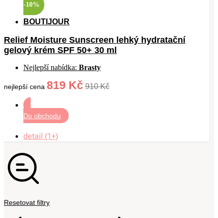
-10%
BOUTIJOUR
Relief Moisture Sunscreen lehký hydratační
gelový krém SPF 50+ 30 ml
Nejlepší nabídka:
Brasty
819 Kč
910 Kč
nejlepší cena
Do obchodu
detail (1+)
Resetovat filtry