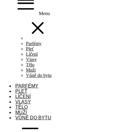
Menu
Parfémy
Pleť
Líčení
Vlasy
Tělo
Muži
Vůně do bytu
PARFÉMY
PLEŤ
LÍČENÍ
VLASY
TĚLO
MUŽI
VŮNĚ DO BYTU