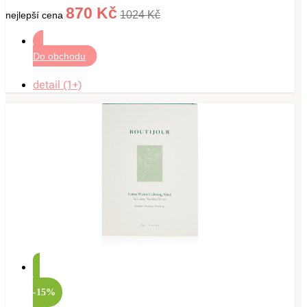
870 Kč
1024 Kč
nejlepší cena
Do obchodu
detail (1+)
-15%