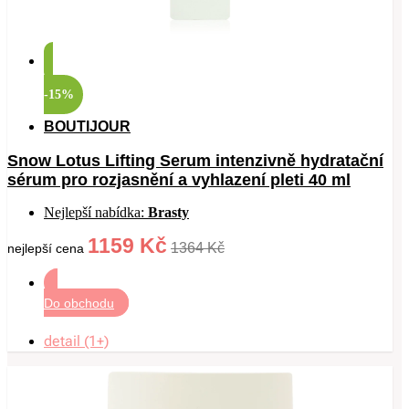
-15%
BOUTIJOUR
Snow Lotus Lifting Serum intenzivně hydratační
sérum pro rozjasnění a vyhlazení pleti 40 ml
Nejlepší nabídka:
Brasty
1159 Kč
1364 Kč
nejlepší cena
Do obchodu
detail (1+)