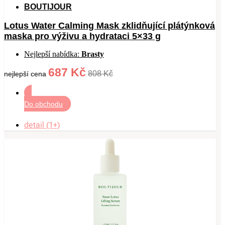
BOUTIJOUR
Lotus Water Calming Mask zklidňující plátýnková
maska pro výživu a hydrataci 5×33 g
Nejlepší nabídka:
Brasty
687 Kč
808 Kč
nejlepší cena
Do obchodu
detail (1+)