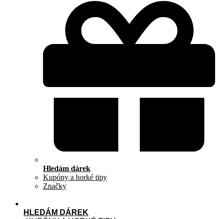
Hledám dárek
Kupóny a horké tipy
Značky
HLEDÁM DÁREK