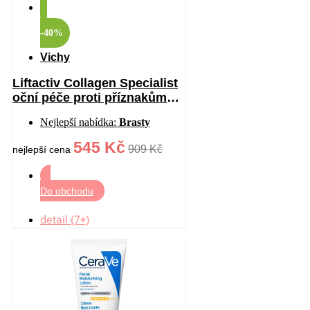
-40%
Vichy
Liftactiv Collagen Specialist
oční péče proti příznakům
stárnutí 15 ml
Nejlepší nabídka:
Brasty
545 Kč
909 Kč
nejlepší cena
Do obchodu
detail (7+)