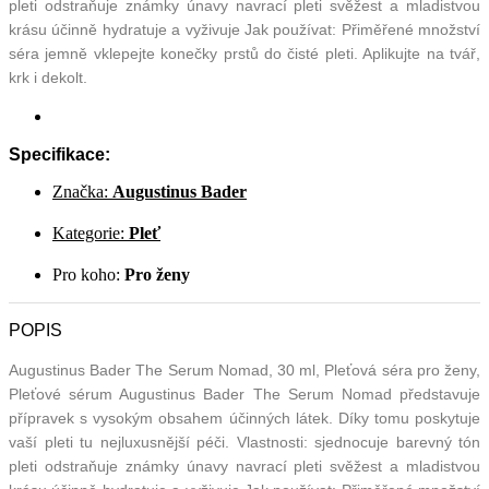
pleti odstraňuje známky únavy navrací pleti svěžest a mladistvou
krásu účinně hydratuje a vyživuje Jak používat: Přiměřené množství
séra jemně vklepejte konečky prstů do čisté pleti. Aplikujte na tvář,
krk i dekolt.
Specifikace:
Značka:
Augustinus Bader
Kategorie:
Pleť
Pro koho:
Pro ženy
POPIS
Augustinus Bader The Serum Nomad, 30 ml, Pleťová séra pro ženy,
Pleťové sérum Augustinus Bader The Serum Nomad představuje
přípravek s vysokým obsahem účinných látek. Díky tomu poskytuje
vaší pleti tu nejluxusnější péči. Vlastnosti: sjednocuje barevný tón
pleti odstraňuje známky únavy navrací pleti svěžest a mladistvou