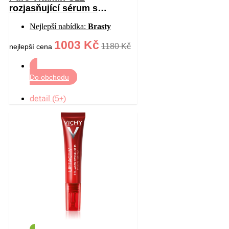
rozjasňující sérum s
vitaminem C proti vráskám
Nejlepší nabídka:
Brasty
30 ml
1003 Kč
1180 Kč
nejlepší cena
Do obchodu
detail (5+)