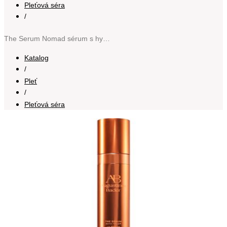
Pleťová séra
/
The Serum Nomad sérum s hydratačním účinkem 30 ml
Katalog
/
Pleť
/
Pleťová séra