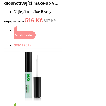
dlouhotrvající make-up v
houbičce s vysokou UV
Nejlepší nabídka:
Brasty
ochranou odstín 17W
French Vanilla 18 g
516 Kč
607 Kč
nejlepší cena
Do obchodu
detail (3+)