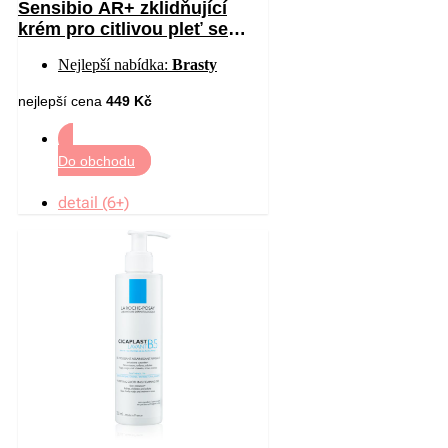
Sensibio AR+ zklidňující
krém pro citlivou pleť se
sklonem ke zčervenání 40 ml
Nejlepší nabídka:
Brasty
nejlepší cena
449 Kč
Do obchodu
detail (6+)