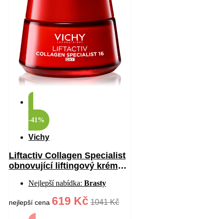
-41%
Vichy
Liftactiv Collagen Specialist
obnovující liftingový krém
proti vráskám 50 ml
Nejlepší nabídka:
Brasty
619 Kč
1041 Kč
nejlepší cena