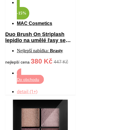
-15%
MAC Cosmetics
Duo Brush On Striplash
lepidlo na umělé řasy se
štětečkem odstín
Nejlepší nabídka:
Brasty
White/Clear 5 g
380 Kč
447 Kč
nejlepší cena
Do obchodu
detail (1+)