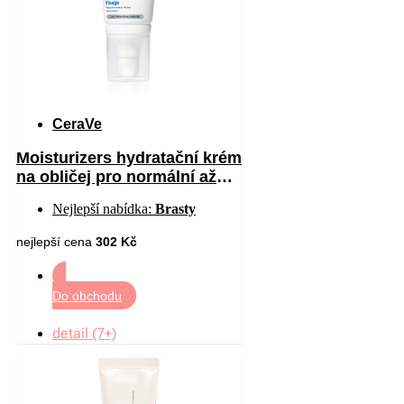
CeraVe
Moisturizers hydratační krém
na obličej pro normální až
suchou pleť SPF 30 52 ml
Nejlepší nabídka:
Brasty
nejlepší cena
302 Kč
Do obchodu
detail (7+)