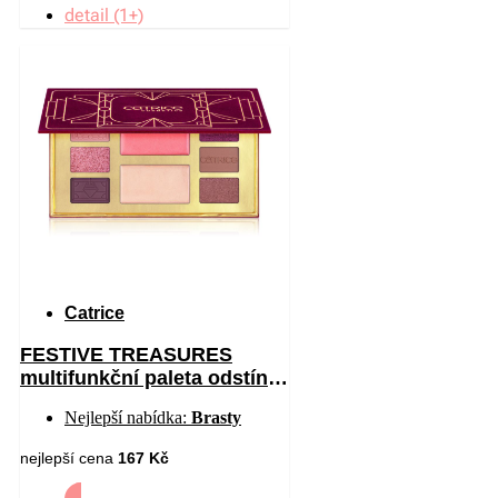
detail (1+)
Catrice
FESTIVE TREASURES
multifunkční paleta odstín
C01 All I Want Is Velvet 12
Nejlepší nabídka:
Brasty
nejlepší cena
167 Kč