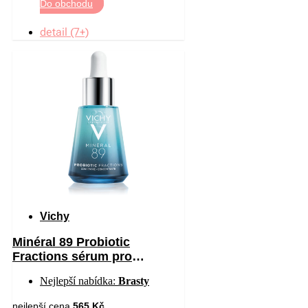
Do obchodu
detail (7+)
Vichy
Minéral 89 Probiotic
Fractions sérum pro
regeneraci a obnovu pleti 30
Nejlepší nabídka:
Brasty
ml
nejlepší cena
565 Kč