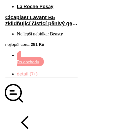
La Roche-Posay
Cicaplast Lavant B5
zklidňující čisticí pěnivý gel
200 ml
Nejlepší nabídka:
Brasty
nejlepší cena
281 Kč
Do obchodu
detail (7+)