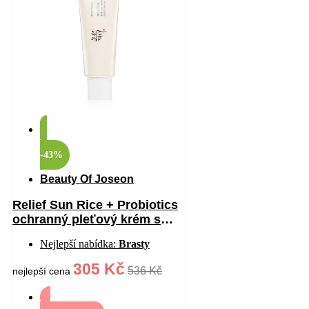
-43%
Beauty Of Joseon
Relief Sun Rice + Probiotics
ochranný pleťový krém s
probiotiky SPF 50+ 50 ml
Nejlepší nabídka:
Brasty
305 Kč
536 Kč
nejlepší cena