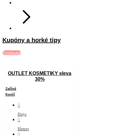
Kupóny a horké tipy
Prohledat
OUTLET KOSMETIKY sleva
30%
Začíná
Končí
0
Days
0
Hours
0