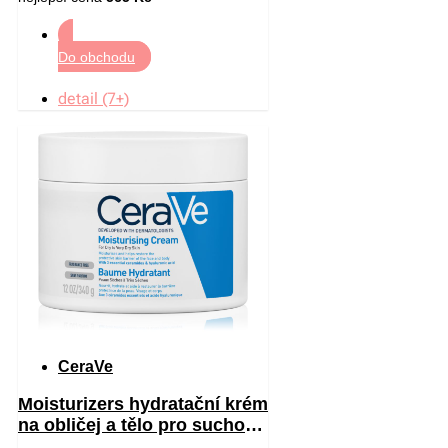
Do obchodu
detail (7+)
CeraVe
Moisturizers hydratační krém
na obličej a tělo pro suchou
až velmi suchou pokožku