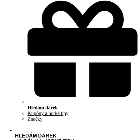
Hledám dárek
Kupóny a horké tipy
Značky
HLEDÁM DÁREK