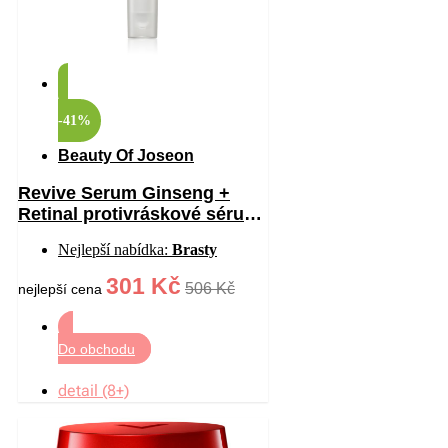
-41%
Beauty Of Joseon
Revive Serum Ginseng +
Retinal protivráskové sérum
na oční okolí 30 ml
Nejlepší nabídka:
Brasty
301 Kč
506 Kč
nejlepší cena
Do obchodu
detail (8+)