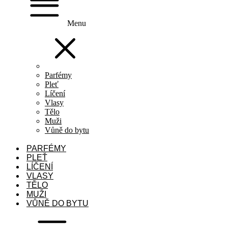
Menu
Parfémy
Pleť
Líčení
Vlasy
Tělo
Muži
Vůně do bytu
PARFÉMY
PLEŤ
LÍČENÍ
VLASY
TĚLO
MUŽI
VŮNĚ DO BYTU