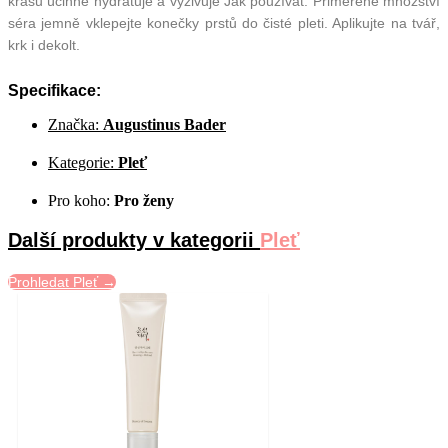
krásu účinně hydratuje a vyživuje Jak používat: Přiměřené množství
séra jemně vklepejte konečky prstů do čisté pleti. Aplikujte na tvář,
krk i dekolt.
Specifikace:
Značka:
Augustinus Bader
Kategorie:
Pleť
Pro koho:
Pro ženy
Další produkty v kategorii
Pleť
Prohledat Pleť →