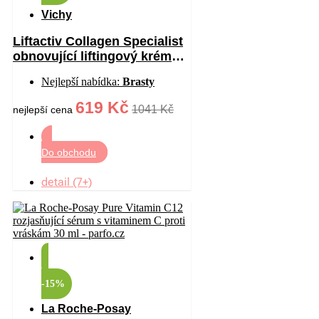
Vichy
Liftactiv Collagen Specialist
obnovující liftingový krém
proti vráskám 50 ml
Nejlepší nabídka:
Brasty
619 Kč
1041 Kč
nejlepší cena
Do obchodu
detail (7+)
-15%
La Roche-Posay