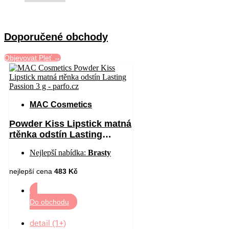
Doporučené obchody
Objevovat Pleť →
MAC Cosmetics
Powder Kiss Lipstick matná
rtěnka odstín Lasting
Passion 3 g
Nejlepší nabídka:
Brasty
nejlepší cena
483 Kč
Do obchodu
detail (1+)