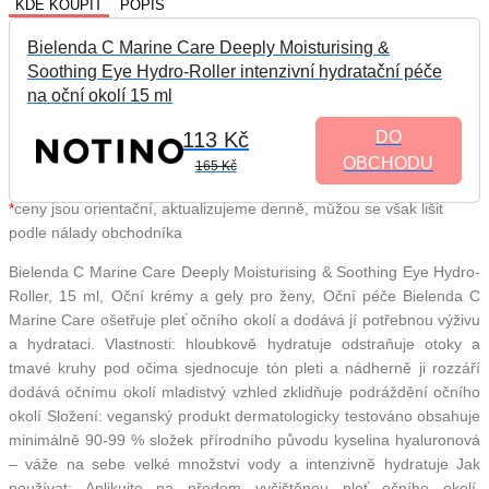
KDE KOUPIT
POPIS
Bielenda C Marine Care Deeply Moisturising &
Soothing Eye Hydro-Roller intenzivní hydratační péče
na oční okolí 15 ml
113 Kč
DO
OBCHODU
165 Kč
*
ceny jsou orientační, aktualizujeme denně, můžou se však lišit
podle nálady obchodníka
Bielenda C Marine Care Deeply Moisturising & Soothing Eye Hydro-
Roller, 15 ml, Oční krémy a gely pro ženy, Oční péče Bielenda C
Marine Care ošetřuje pleť očního okolí a dodává jí potřebnou výživu
a hydrataci. Vlastnosti: hloubkově hydratuje odstraňuje otoky a
tmavé kruhy pod očima sjednocuje tón pleti a nádherně ji rozzáří
dodává očnímu okolí mladistvý vzhled zklidňuje podráždění očního
okolí Složení: veganský produkt dermatologicky testováno obsahuje
minimálně 90-99 % složek přírodního původu kyselina hyaluronová
–⁠⁠⁠⁠⁠⁠ váže na sebe velké množství vody a intenzivně hydratuje Jak
používat: Aplikujte na předem vyčištěnou pleť očního okolí.