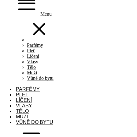
Menu
Parfémy
Pleť
Líčení
Vlasy
Tělo
Muži
Vůně do bytu
PARFÉMY
PLEŤ
LÍČENÍ
VLASY
TĚLO
MUŽI
VŮNĚ DO BYTU