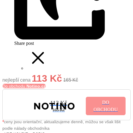
Share post
113 Kč
nejlepší cena
165 Kč
Do obchodu
Notino.cz
113 Kč
DO
OBCHODU
165 Kč
*
ceny jsou orientační, aktualizujeme denně, můžou se však lišit
podle nálady obchodníka