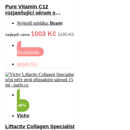
Pure Vitamin C12
rozjasňující sérum s
vitaminem C proti vráskám
Nejlepší nabídka:
Brasty
30 ml
1003 Kč
1180 Kč
nejlepší cena
Do obchodu
detail (5+)
-40%
Vichy
Liftactiv Collagen Specialist