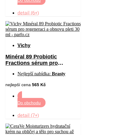
Do obchodu
detail (6+)
Vichy
Minéral 89 Probiotic
Fractions sérum pro
regeneraci a obnovu pleti 30
Nejlepší nabídka:
Brasty
ml
nejlepší cena
565 Kč
Do obchodu
detail (7+)