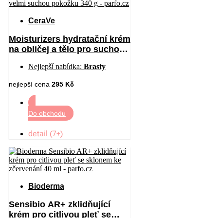
CeraVe
Moisturizers hydratační krém
na obličej a tělo pro suchou
až velmi suchou pokožku
Nejlepší nabídka:
Brasty
340 g
nejlepší cena
295 Kč
Do obchodu
detail (7+)
Bioderma
Sensibio AR+ zklidňující
krém pro citlivou pleť se