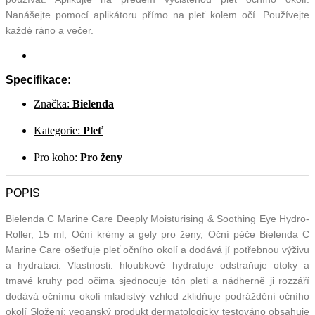
Nanášejte pomocí aplikátoru přímo na pleť kolem očí. Používejte
každé ráno a večer.
Specifikace:
Značka:
Bielenda
Kategorie:
Pleť
Pro koho:
Pro ženy
POPIS
Bielenda C Marine Care Deeply Moisturising & Soothing Eye Hydro-
Roller, 15 ml, Oční krémy a gely pro ženy, Oční péče Bielenda C
Marine Care ošetřuje pleť očního okolí a dodává jí potřebnou výživu
a hydrataci. Vlastnosti: hloubkově hydratuje odstraňuje otoky a
tmavé kruhy pod očima sjednocuje tón pleti a nádherně ji rozzáří
dodává očnímu okolí mladistvý vzhled zklidňuje podráždění očního
okolí Složení: veganský produkt dermatologicky testováno obsahuje