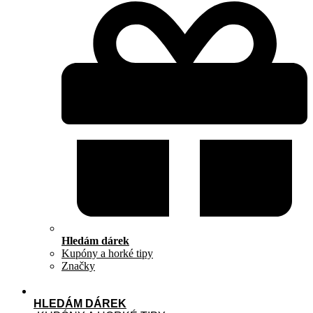
Hledám dárek
Kupóny a horké tipy
Značky
HLEDÁM DÁREK