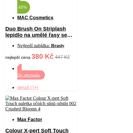
-15%
MAC Cosmetics
Duo Brush On Striplash
lepidlo na umělé řasy se
štětečkem odstín
Nejlepší nabídka:
Brasty
White/Clear 5 g
380 Kč
447 Kč
nejlepší cena
Do obchodu
detail (1+)
Max Factor
Colour X-pert Soft Touch