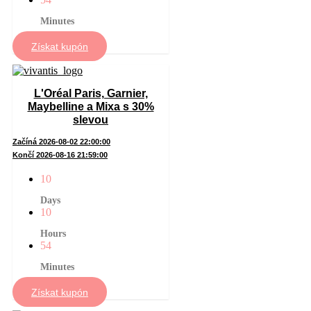
Minutes
Získat kupón
L'Oréal Paris, Garnier,
Maybelline a Mixa s 30%
slevou
Začíná 2026-08-02 22:00:00
Končí 2026-08-16 21:59:00
10
Days
10
Hours
54
Minutes
Získat kupón