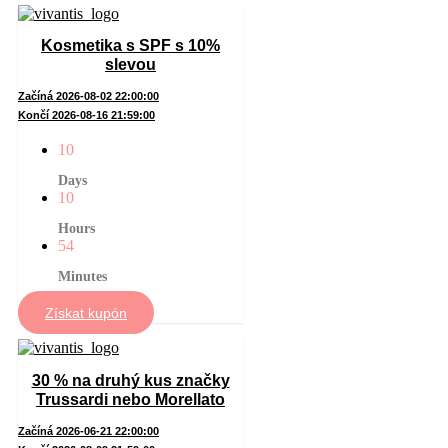
Kosmetika s SPF s 10%
slevou
Začíná 2026-08-02 22:00:00
Končí 2026-08-16 21:59:00
10
Days
10
Hours
54
Minutes
Získat kupón
30 % na druhý kus značky
Trussardi nebo Morellato
Začíná 2026-06-21 22:00:00