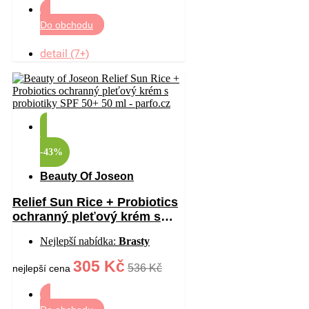
Do obchodu
detail (7+)
-43%
Beauty Of Joseon
Relief Sun Rice + Probiotics
ochranný pleťový krém s
probiotiky SPF 50+ 50 ml
Nejlepší nabídka:
Brasty
305 Kč
536 Kč
nejlepší cena