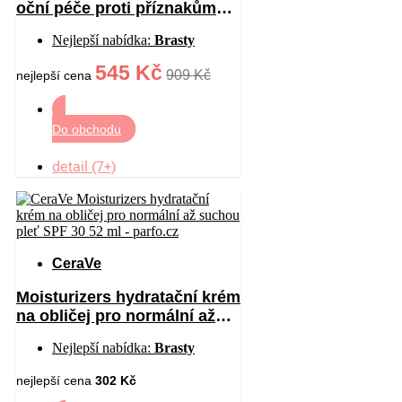
oční péče proti příznakům
stárnutí 15 ml
Nejlepší nabídka:
Brasty
545 Kč
909 Kč
nejlepší cena
Do obchodu
detail (7+)
CeraVe
Moisturizers hydratační krém
na obličej pro normální až
suchou pleť SPF 30 52 ml
Nejlepší nabídka:
Brasty
nejlepší cena
302 Kč