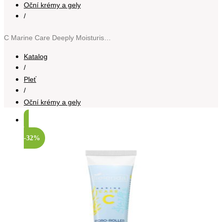
Oční krémy a gely
/
C Marine Care Deeply Moisturising & Soothing Eye Hydro-Roller intenzivní hydratační péče na oční okolí 15 ml
Katalog
/
Pleť
/
Oční krémy a gely
-32%