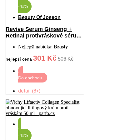
-41%
Beauty Of Joseon
Revive Serum Ginseng +
Retinal protivráskové sérum
na oční okolí 30 ml
Nejlepší nabídka:
Brasty
301 Kč
506 Kč
nejlepší cena
Do obchodu
detail (8+)
-41%