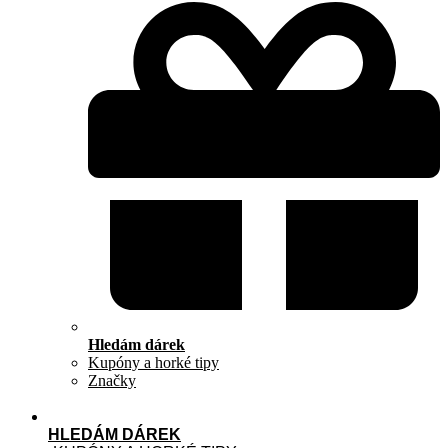
Hledám dárek
Kupóny a horké tipy
Značky
HLEDÁM DÁREK