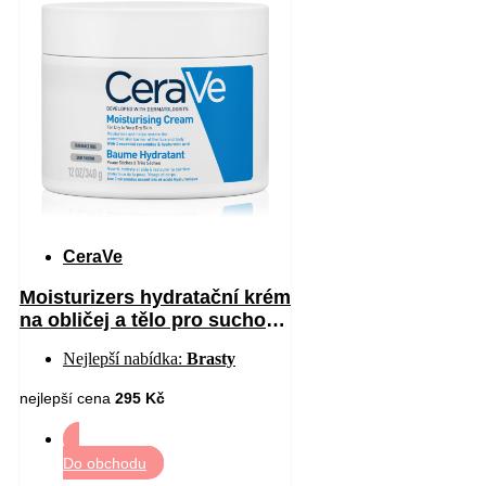
CeraVe
Moisturizers hydratační krém
na obličej a tělo pro suchou
až velmi suchou pokožku
Nejlepší nabídka:
Brasty
340 g
nejlepší cena
295 Kč
Do obchodu