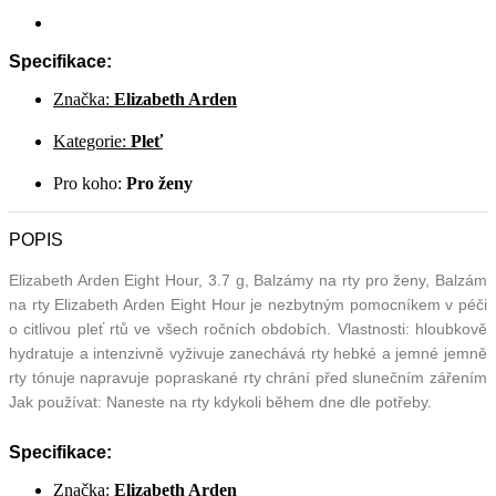
Specifikace:
Značka:
Elizabeth Arden
Kategorie:
Pleť
Pro koho:
Pro ženy
POPIS
Elizabeth Arden Eight Hour, 3.7 g, Balzámy na rty pro ženy, Balzám
na rty Elizabeth Arden Eight Hour je nezbytným pomocníkem v péči
o citlivou pleť rtů ve všech ročních obdobích. Vlastnosti: hloubkově
hydratuje a intenzivně vyživuje zanechává rty hebké a jemné jemně
rty tónuje napravuje popraskané rty chrání před slunečním zářením
Jak používat: Naneste na rty kdykoli během dne dle potřeby.
Specifikace:
Značka:
Elizabeth Arden