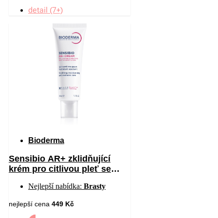
detail (7+)
Bioderma
Sensibio AR+ zklidňující
krém pro citlivou pleť se
sklonem ke zčervenání 40 ml
Nejlepší nabídka:
Brasty
nejlepší cena
449 Kč