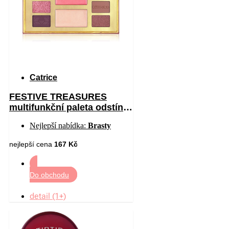
Catrice
FESTIVE TREASURES
multifunkční paleta odstín
C01 All I Want Is Velvet 12
Nejlepší nabídka:
Brasty
nejlepší cena
167 Kč
Do obchodu
detail (1+)