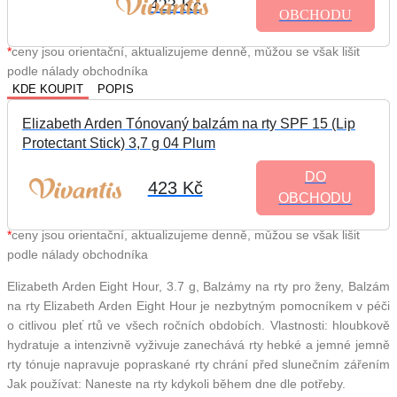
423 Kč
OBCHODU
*
ceny jsou orientační, aktualizujeme denně, můžou se však lišit
podle nálady obchodníka
KDE KOUPIT
POPIS
Elizabeth Arden Tónovaný balzám na rty SPF 15 (Lip
Protectant Stick) 3,7 g 04 Plum
DO
423 Kč
OBCHODU
*
ceny jsou orientační, aktualizujeme denně, můžou se však lišit
podle nálady obchodníka
Elizabeth Arden Eight Hour, 3.7 g, Balzámy na rty pro ženy, Balzám
na rty Elizabeth Arden Eight Hour je nezbytným pomocníkem v péči
o citlivou pleť rtů ve všech ročních obdobích. Vlastnosti: hloubkově
hydratuje a intenzivně vyživuje zanechává rty hebké a jemné jemně
rty tónuje napravuje popraskané rty chrání před slunečním zářením
Jak používat: Naneste na rty kdykoli během dne dle potřeby.