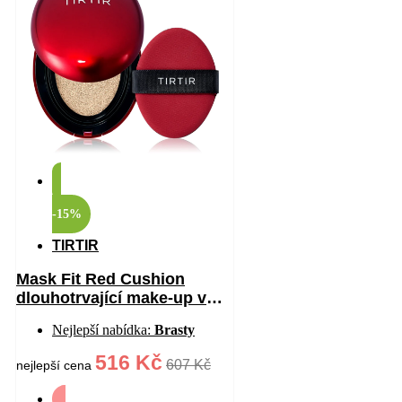
-15%
TIRTIR
Mask Fit Red Cushion
dlouhotrvající make-up v
houbičce s vysokou UV
Nejlepší nabídka:
Brasty
ochranou odstín 17W
French Vanilla 18 g
516 Kč
607 Kč
nejlepší cena