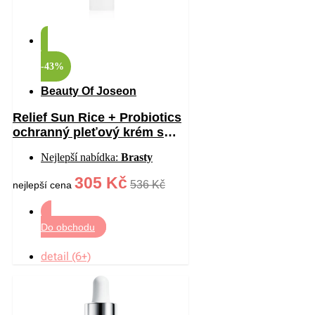
-43%
Beauty Of Joseon
Relief Sun Rice + Probiotics
ochranný pleťový krém s
probiotiky SPF 50+ 50 ml
Nejlepší nabídka:
Brasty
305 Kč
536 Kč
nejlepší cena
Do obchodu
detail (6+)