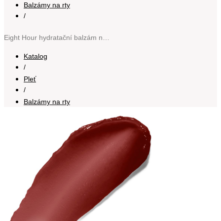
Balzámy na rty
/
Eight Hour hydratační balzám na rty v tyčince odstín 04 Plum SPF 15 3.7 g
Katalog
/
Pleť
/
Balzámy na rty