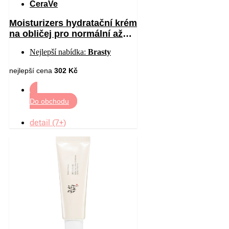
CeraVe
Moisturizers hydratační krém
na obličej pro normální až
suchou pleť SPF 30 52 ml
Nejlepší nabídka:
Brasty
nejlepší cena
302 Kč
Do obchodu
detail (7+)