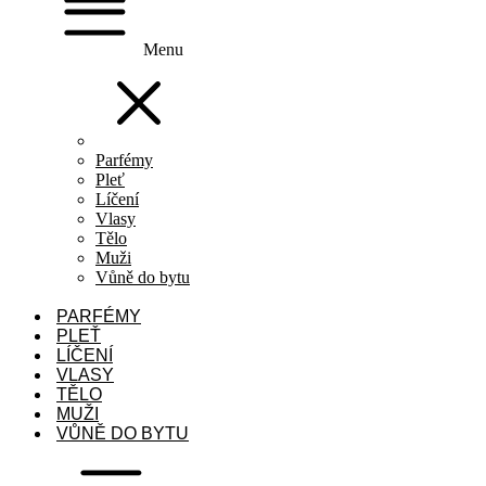
Menu
Parfémy
Pleť
Líčení
Vlasy
Tělo
Muži
Vůně do bytu
PARFÉMY
PLEŤ
LÍČENÍ
VLASY
TĚLO
MUŽI
VŮNĚ DO BYTU