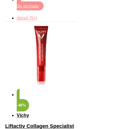
Do obchodu
detail (5+)
-40%
Vichy
Liftactiv Collagen Specialist