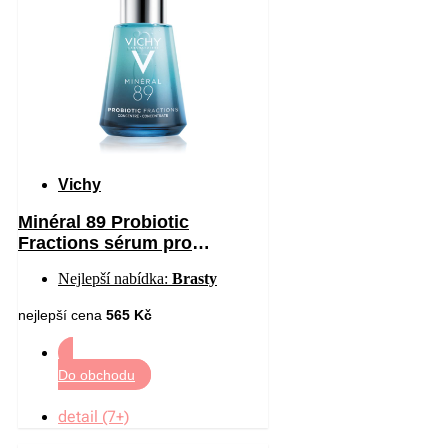
Vichy
Minéral 89 Probiotic
Fractions sérum pro
regeneraci a obnovu pleti 30
Nejlepší nabídka:
Brasty
ml
nejlepší cena
565 Kč
Do obchodu
detail (7+)