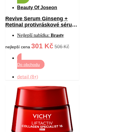
Beauty Of Joseon
Revive Serum Ginseng +
Retinal protivráskové sérum
na oční okolí 30 ml
Nejlepší nabídka:
Brasty
301 Kč
506 Kč
nejlepší cena
Do obchodu
detail (8+)