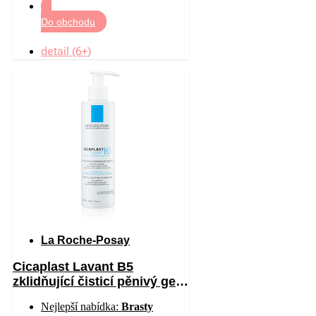
Do obchodu
detail (6+)
La Roche-Posay
Cicaplast Lavant B5
zklidňující čisticí pěnivý gel
200 ml
Nejlepší nabídka:
Brasty