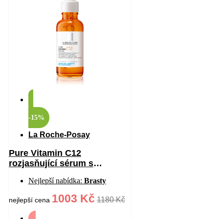
-15%
La Roche-Posay
Pure Vitamin C12
rozjasňující sérum s
vitaminem C proti vráskám
Nejlepší nabídka:
Brasty
30 ml
1003 Kč
1180 Kč
nejlepší cena