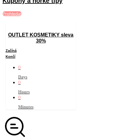
Kupóny a horké tipy
Prohledat
OUTLET KOSMETIKY sleva
30%
Začíná
Končí
0
Days
0
Hours
0
Minutes