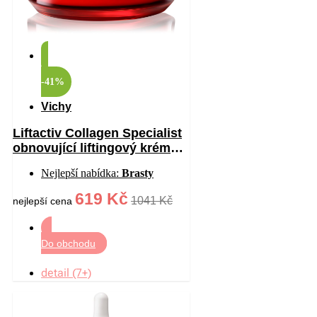
-41%
Vichy
Liftactiv Collagen Specialist
obnovující liftingový krém
proti vráskám 50 ml
Nejlepší nabídka:
Brasty
619 Kč
1041 Kč
nejlepší cena
Do obchodu
detail (7+)