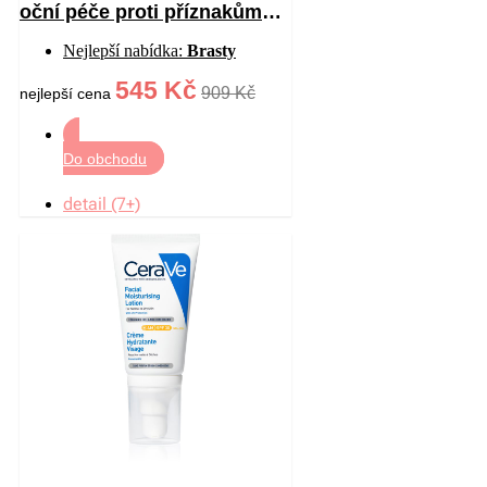
oční péče proti příznakům
stárnutí 15 ml
Nejlepší nabídka:
Brasty
545 Kč
909 Kč
nejlepší cena
Do obchodu
detail (7+)