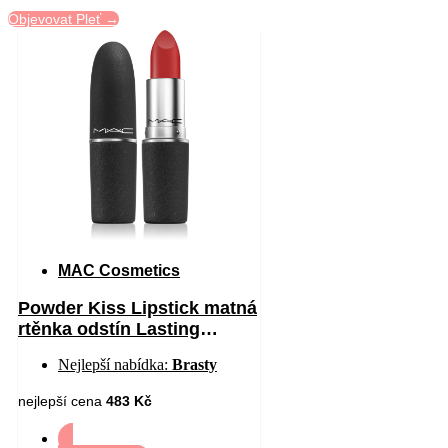
Objevovat Pleť →
MAC Cosmetics
Powder Kiss Lipstick matná
rtěnka odstín Lasting
Passion 3 g
Nejlepší nabídka:
Brasty
nejlepší cena
483 Kč