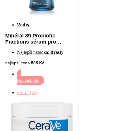
Vichy
Minéral 89 Probiotic
Fractions sérum pro
regeneraci a obnovu pleti 30
Nejlepší nabídka:
Brasty
ml
nejlepší cena
565 Kč
Do obchodu
detail (7+)