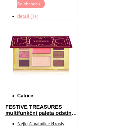
Do obchodu
detail (1+)
Catrice
FESTIVE TREASURES
multifunkční paleta odstín
C01 All I Want Is Velvet 12
Nejlepší nabídka:
Brasty