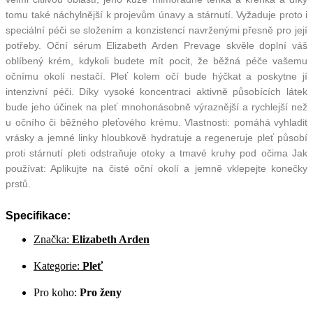
tomu také náchylnější k projevům únavy a stárnutí. Vyžaduje proto i
speciální péči se složením a konzistencí navrženými přesně pro její
potřeby. Oční sérum Elizabeth Arden Prevage skvěle doplní váš
oblíbený krém, kdykoli budete mít pocit, že běžná péče vašemu
očnímu okolí nestačí. Pleť kolem očí bude hýčkat a poskytne jí
intenzivní péči. Díky vysoké koncentraci aktivně působících látek
bude jeho účinek na pleť mnohonásobně výraznější a rychlejší než
u očního či běžného pleťového krému. Vlastnosti: pomáhá vyhladit
vrásky a jemné linky hloubkově hydratuje a regeneruje pleť působí
proti stárnutí pleti odstraňuje otoky a tmavé kruhy pod očima Jak
používat: Aplikujte na čisté oční okolí a jemně vklepejte konečky
prstů.
Specifikace:
Značka:
Elizabeth Arden
Kategorie:
Pleť
Pro koho:
Pro ženy