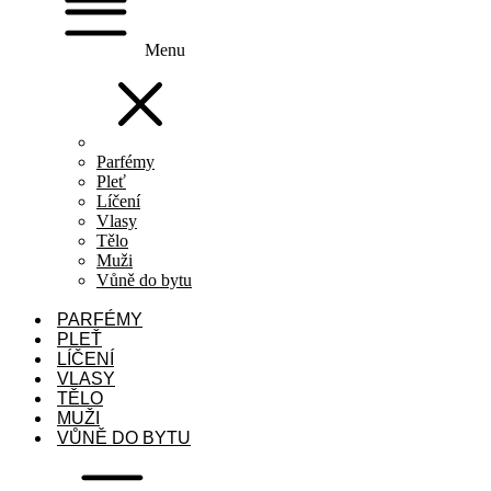
Menu
Parfémy
Pleť
Líčení
Vlasy
Tělo
Muži
Vůně do bytu
PARFÉMY
PLEŤ
LÍČENÍ
VLASY
TĚLO
MUŽI
VŮNĚ DO BYTU