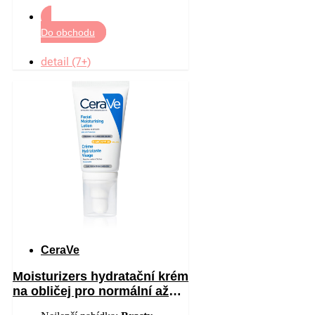
Do obchodu
detail (7+)
CeraVe
Moisturizers hydratační krém
na obličej pro normální až
suchou pleť SPF 30 52 ml