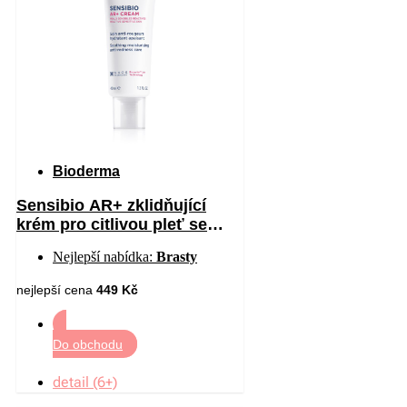
Bioderma
Sensibio AR+ zklidňující
krém pro citlivou pleť se
sklonem ke zčervenání 40 ml
Nejlepší nabídka:
Brasty
nejlepší cena
449 Kč
Do obchodu
detail (6+)