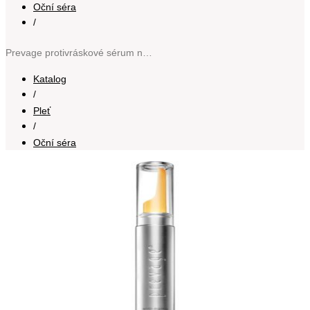
Oční séra
/
Prevage protivráskové sérum na oční okolí s aplikátorem pro ženy 20 ml
Katalog
/
Pleť
/
Oční séra