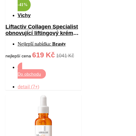
-41%
Vichy
Liftactiv Collagen Specialist
obnovující liftingový krém
proti vráskám 50 ml
Nejlepší nabídka:
Brasty
619 Kč
1041 Kč
nejlepší cena
Do obchodu
detail (7+)