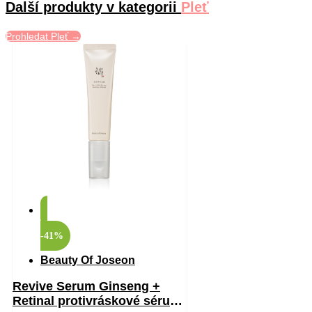
Další produkty v kategorii
Pleť
Prohledat Pleť →
-41%
Beauty Of Joseon
Revive Serum Ginseng +
Retinal protivráskové sérum