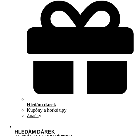
Hledám dárek
Kupóny a horké tipy
Značky
HLEDÁM DÁREK