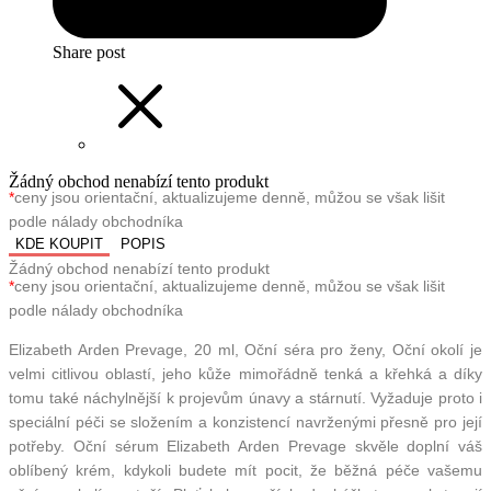
Share post
Žádný obchod nenabízí tento produkt
*
ceny jsou orientační, aktualizujeme denně, můžou se však lišit
podle nálady obchodníka
KDE KOUPIT
POPIS
Žádný obchod nenabízí tento produkt
*
ceny jsou orientační, aktualizujeme denně, můžou se však lišit
podle nálady obchodníka
Elizabeth Arden Prevage, 20 ml, Oční séra pro ženy, Oční okolí je
velmi citlivou oblastí, jeho kůže mimořádně tenká a křehká a díky
tomu také náchylnější k projevům únavy a stárnutí. Vyžaduje proto i
speciální péči se složením a konzistencí navrženými přesně pro její
potřeby. Oční sérum Elizabeth Arden Prevage skvěle doplní váš
oblíbený krém, kdykoli budete mít pocit, že běžná péče vašemu