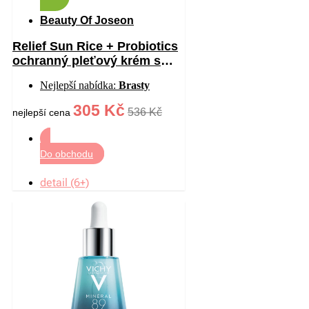
Beauty Of Joseon
Relief Sun Rice + Probiotics
ochranný pleťový krém s
probiotiky SPF 50+ 50 ml
Nejlepší nabídka:
Brasty
305 Kč
536 Kč
nejlepší cena
Do obchodu
detail (6+)