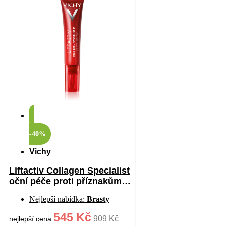
-40%
Vichy
Liftactiv Collagen Specialist
oční péče proti příznakům
stárnutí 15 ml
Nejlepší nabídka:
Brasty
545 Kč
909 Kč
nejlepší cena