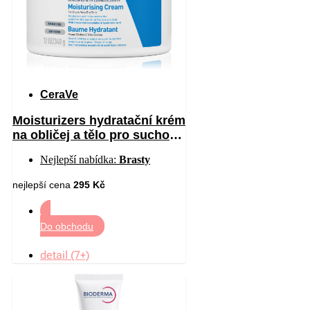
CeraVe
Moisturizers hydratační krém
na obličej a tělo pro suchou
až velmi suchou pokožku
Nejlepší nabídka:
Brasty
340 g
nejlepší cena
295 Kč
Do obchodu
detail (7+)