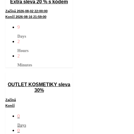
Extra sleva 20 % s kódem
Začíná 2026-08-02 22:00:00
Končí 2026-08-16 21:59:00
9
Days
2
Hours
2
Minutes
OUTLET KOSMETIKY sleva
30%
Začíná
Končí
0
Days
0