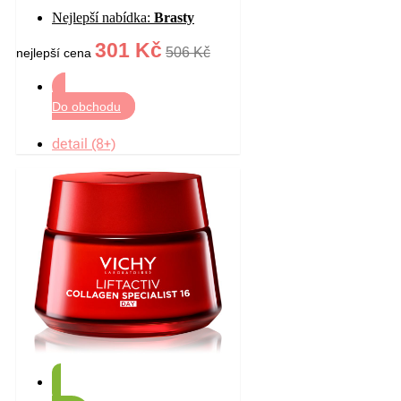
na oční okolí 30 ml
Nejlepší nabídka:
Brasty
301 Kč
506 Kč
nejlepší cena
Do obchodu
detail (8+)