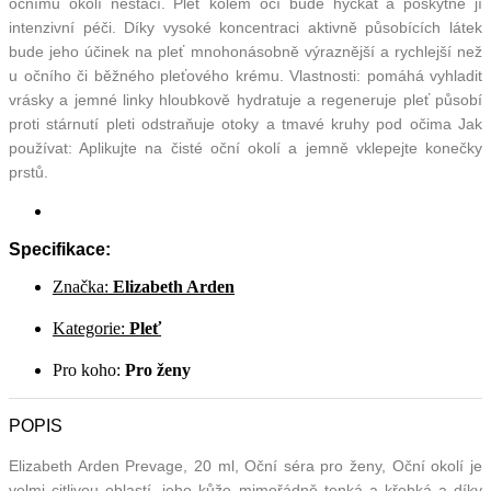
očnímu okolí nestačí. Pleť kolem očí bude hýčkat a poskytne jí
intenzivní péči. Díky vysoké koncentraci aktivně působících látek
bude jeho účinek na pleť mnohonásobně výraznější a rychlejší než
u očního či běžného pleťového krému. Vlastnosti: pomáhá vyhladit
vrásky a jemné linky hloubkově hydratuje a regeneruje pleť působí
proti stárnutí pleti odstraňuje otoky a tmavé kruhy pod očima Jak
používat: Aplikujte na čisté oční okolí a jemně vklepejte konečky
prstů.
Specifikace:
Značka:
Elizabeth Arden
Kategorie:
Pleť
Pro koho:
Pro ženy
POPIS
Elizabeth Arden Prevage, 20 ml, Oční séra pro ženy, Oční okolí je
velmi citlivou oblastí, jeho kůže mimořádně tenká a křehká a díky