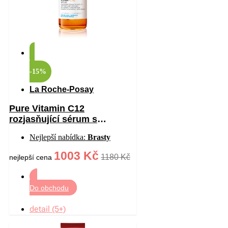
-15%
La Roche-Posay
Pure Vitamin C12
rozjasňující sérum s
vitaminem C proti vráskám
Nejlepší nabídka:
Brasty
30 ml
1003 Kč
1180 Kč
nejlepší cena
Do obchodu
detail (5+)