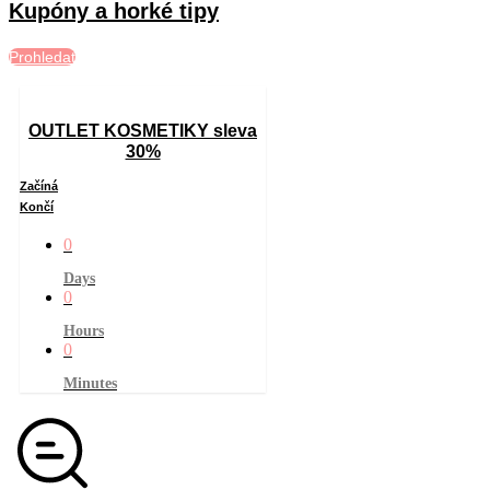
Kupóny a horké tipy
Prohledat
OUTLET KOSMETIKY sleva
30%
Začíná
Končí
0
Days
0
Hours
0
Minutes