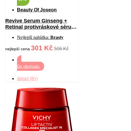
Beauty Of Joseon
Revive Serum Ginseng +
Retinal protivráskové sérum
na oční okolí 30 ml
Nejlepší nabídka:
Brasty
301 Kč
506 Kč
nejlepší cena
Do obchodu
detail (8+)