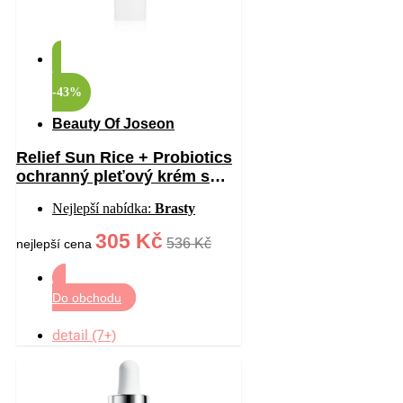
-43%
Beauty Of Joseon
Relief Sun Rice + Probiotics
ochranný pleťový krém s
probiotiky SPF 50+ 50 ml
Nejlepší nabídka:
Brasty
305 Kč
536 Kč
nejlepší cena
Do obchodu
detail (7+)