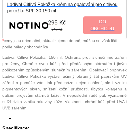
Ladival Citlivá Pokožka krém na opalování pro citlivou
pokožku SPF 30 150 ml
295 Kč
DO
OBCHODU
347 Kč
*
ceny jsou orientační, aktualizujeme denně, můžou se však lišit
podle nálady obchodníka
Ladival Citlivá Pokožka, 150 ml, Ochrana proti slunečnímu záření
pro ženy, Chraňte svou kůži před předčasným stárnutím i jiným
poškozením způsobeným slunečním zářením. Opalovací přípravek
Ladival Citlivá Pokožka vystaví účinný obranný štít paprskům UV
záření a pomůže vám tak předcházet nejen spálení, ale i vzniku
pigmentových skvrn, snížení kožní pružnosti, úbytku kolagenu a
dalším projevům stárnutí kůže. V neposlední řadě pak významně
sníží riziko vzniku rakoviny kůže. Vlastnosti: chrání kůži před UVA i
UVB zářením
Specifikace: