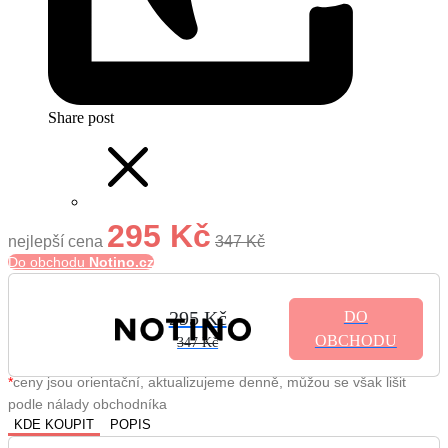
Share post
295 Kč
nejlepší cena
347 Kč
Do obchodu
Notino.cz
295 Kč
DO
OBCHODU
347 Kč
*
ceny jsou orientační, aktualizujeme denně, můžou se však lišit
podle nálady obchodníka
KDE KOUPIT
POPIS