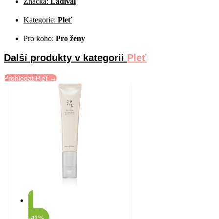
Značka:
Ladival
Kategorie:
Pleť
Pro koho:
Pro ženy
Další produkty v kategorii
Pleť
Prohledat Pleť →
-41%