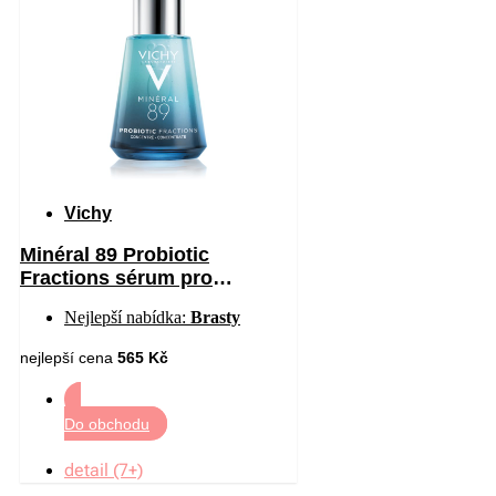
Vichy
Minéral 89 Probiotic
Fractions sérum pro
regeneraci a obnovu pleti 30
Nejlepší nabídka:
Brasty
ml
nejlepší cena
565 Kč
Do obchodu
detail (7+)