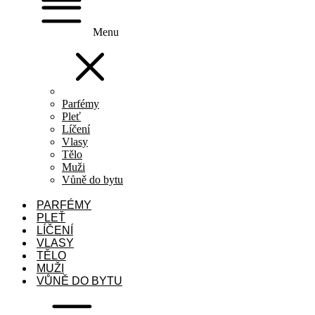
Menu
Parfémy
Pleť
Líčení
Vlasy
Tělo
Muži
Vůně do bytu
PARFÉMY
PLEŤ
LÍČENÍ
VLASY
TĚLO
MUŽI
VŮNĚ DO BYTU