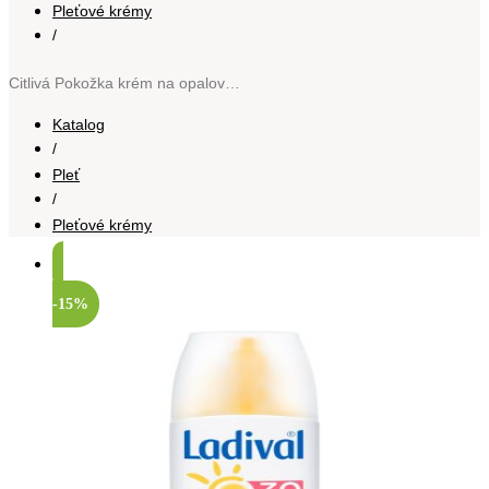
Pleťové krémy
/
Citlivá Pokožka krém na opalování pro citlivou pokožku SPF 30 150 ml
Katalog
/
Pleť
/
Pleťové krémy
-15%