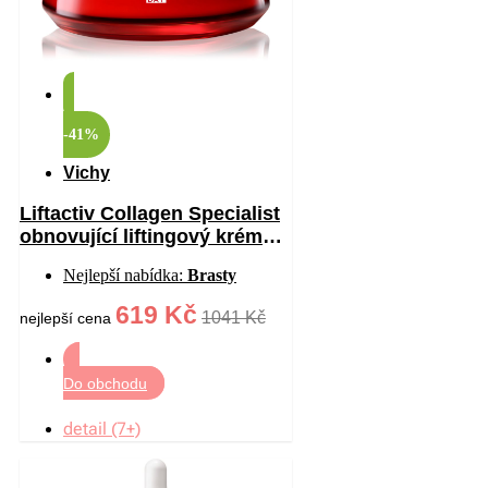
-41%
Vichy
Liftactiv Collagen Specialist
obnovující liftingový krém
proti vráskám 50 ml
Nejlepší nabídka:
Brasty
619 Kč
1041 Kč
nejlepší cena
Do obchodu
detail (7+)