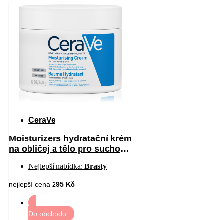
CeraVe
Moisturizers hydratační krém
na obličej a tělo pro suchou
až velmi suchou pokožku
Nejlepší nabídka:
Brasty
340 g
nejlepší cena
295 Kč
Do obchodu