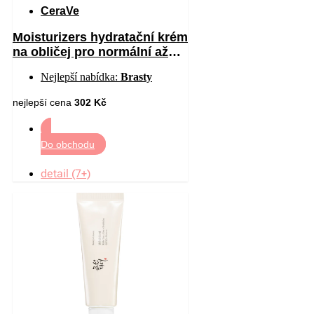
CeraVe
Moisturizers hydratační krém
na obličej pro normální až
suchou pleť SPF 30 52 ml
Nejlepší nabídka:
Brasty
nejlepší cena
302 Kč
Do obchodu
detail (7+)