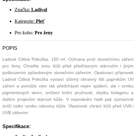
Značka:
Ladival
Kategorie:
Pleť
Pro koho:
Pro ženy
POPIS
Ladival Citlivá Pokožka, 150 ml, Ochrana proti slunečnímu záření
pro ženy, Chraňte svou kůži před předčasným stárnutím i jiným
poškozením způsobeným slunečním zářením. Opalovací přípravek
Ladival Citlivá Pokožka vystaví účinný obranný štít paprskům UV
záření a pomůže vám tak předcházet nejen spálení, ale i vzniku
pigmentových skvrn, snížení kožní pružnosti, úbytku kolagenu a
dalším projevům stárnutí kůže. V neposlední řadě pak významně
sníží riziko vzniku rakoviny kůže. Vlastnosti: chrání kůži před UVA i
UVB zářením
Specifikace: