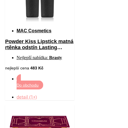
MAC Cosmetics
Powder Kiss Lipstick matná
rtěnka odstín Lasting
Passion 3 g
Nejlepší nabídka:
Brasty
nejlepší cena
483 Kč
Do obchodu
detail (1+)