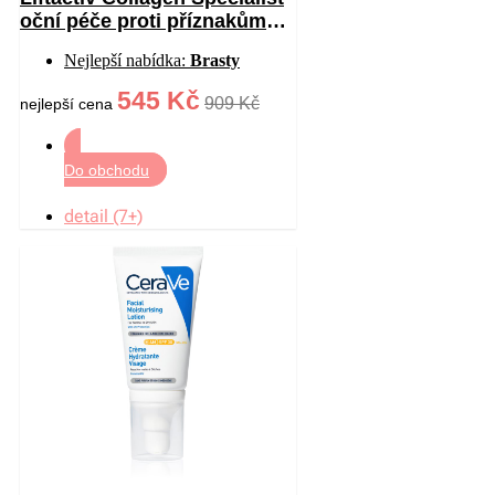
oční péče proti příznakům
stárnutí 15 ml
Nejlepší nabídka:
Brasty
545 Kč
909 Kč
nejlepší cena
Do obchodu
detail (7+)