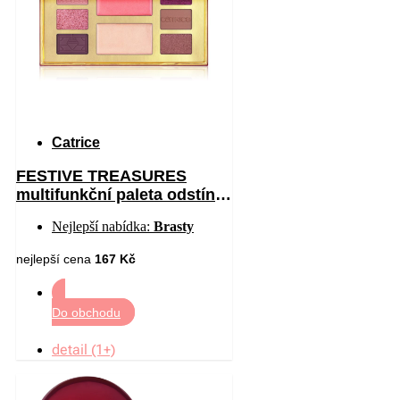
Catrice
FESTIVE TREASURES
multifunkční paleta odstín
C01 All I Want Is Velvet 12
Nejlepší nabídka:
Brasty
nejlepší cena
167 Kč
Do obchodu
detail (1+)