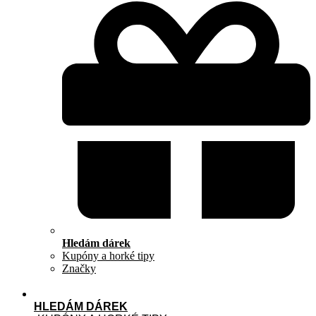
Hledám dárek
Kupóny a horké tipy
Značky
HLEDÁM DÁREK