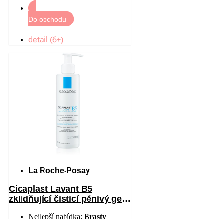
Do obchodu
detail (6+)
La Roche-Posay
Cicaplast Lavant B5
zklidňující čisticí pěnivý gel
200 ml
Nejlepší nabídka:
Brasty