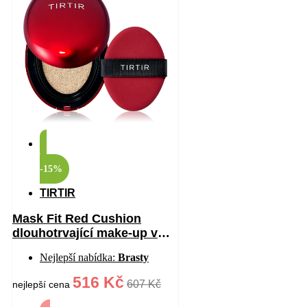
-15%
TIRTIR
Mask Fit Red Cushion
dlouhotrvající make-up v
houbičce s vysokou UV
Nejlepší nabídka:
Brasty
ochranou odstín 17W
French Vanilla 18 g
516 Kč
607 Kč
nejlepší cena