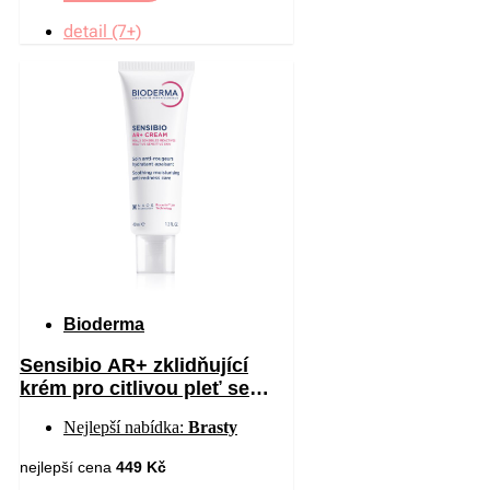
detail (7+)
Bioderma
Sensibio AR+ zklidňující
krém pro citlivou pleť se
sklonem ke zčervenání 40 ml
Nejlepší nabídka:
Brasty
nejlepší cena
449 Kč