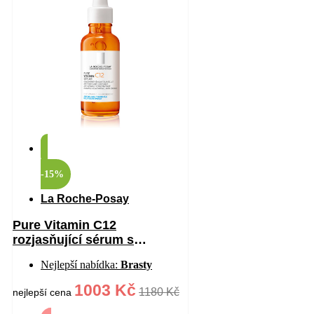
-15%
La Roche-Posay
Pure Vitamin C12
rozjasňující sérum s
vitaminem C proti vráskám
Nejlepší nabídka:
Brasty
30 ml
1003 Kč
1180 Kč
nejlepší cena