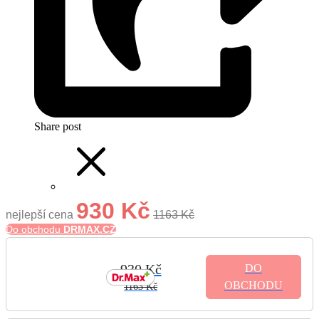
Share post
930 Kč
nejlepší cena
1163 Kč
Do obchodu
DRMAX.CZ
930 Kč
DO
OBCHODU
1163 Kč