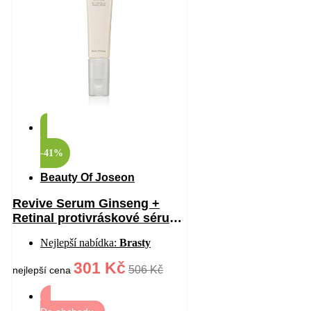
-41%
Beauty Of Joseon
Revive Serum Ginseng +
Retinal protivráskové sérum
na oční okolí 30 ml
Nejlepší nabídka:
Brasty
301 Kč
506 Kč
nejlepší cena