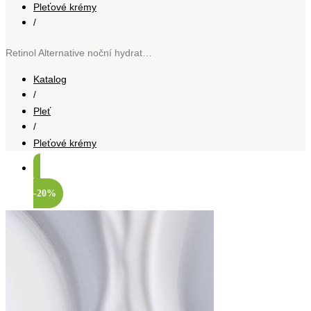
Pleťové krémy
/
Retinol Alternative noční hydratační krém proti stárnutí pleti 50 ml
Katalog
/
Pleť
/
Pleťové krémy
-20%