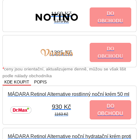
1169 Kč
DO
OBCHODU
1375 Kč
DO
1395 Kč
OBCHODU
*
ceny jsou orientační, aktualizujeme denně, můžou se však lišit
podle nálady obchodníka
KDE KOUPIT
POPIS
MÁDARA Retinol Alternative rostlinný noční krém 50 ml
930 Kč
DO
OBCHODU
1163 Kč
MÁDARA Retinol Alternative noční hydratační krém proti