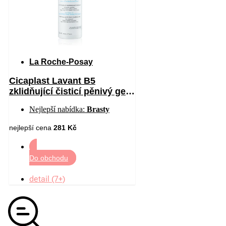
La Roche-Posay
Cicaplast Lavant B5
zklidňující čisticí pěnivý gel
200 ml
Nejlepší nabídka:
Brasty
nejlepší cena
281 Kč
Do obchodu
detail (7+)