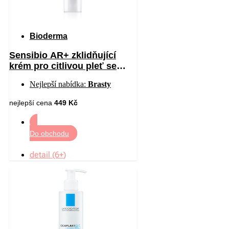
Bioderma
Sensibio AR+ zklidňující
krém pro citlivou pleť se
sklonem ke zčervenání 40 ml
Nejlepší nabídka:
Brasty
nejlepší cena
449 Kč
Do obchodu
detail (6+)