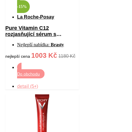
-15%
La Roche-Posay
Pure Vitamin C12
rozjasňující sérum s
vitaminem C proti vráskám
Nejlepší nabídka:
Brasty
30 ml
1003 Kč
1180 Kč
nejlepší cena
Do obchodu
detail (5+)