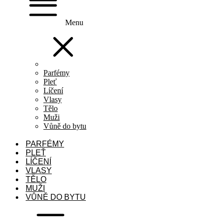
Menu
Parfémy
Pleť
Líčení
Vlasy
Tělo
Muži
Vůně do bytu
PARFÉMY
PLEŤ
LÍČENÍ
VLASY
TĚLO
MUŽI
VŮNĚ DO BYTU