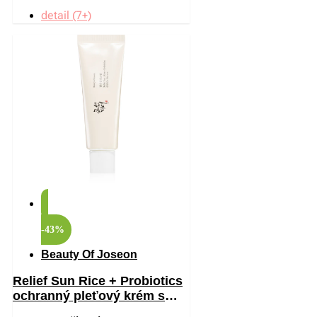
detail (7+)
-43%
Beauty Of Joseon
Relief Sun Rice + Probiotics
ochranný pleťový krém s
probiotiky SPF 50+ 50 ml