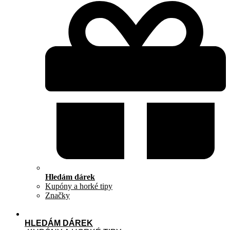
Hledám dárek
Kupóny a horké tipy
Značky
HLEDÁM DÁREK