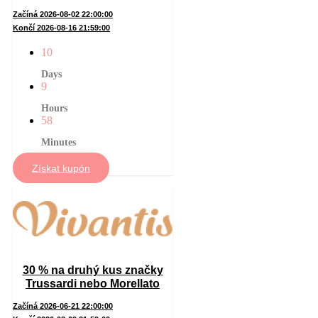
Začíná 2026-08-02 22:00:00
Končí 2026-08-16 21:59:00
10
Days
9
Hours
58
Minutes
Získat kupón
30 % na druhý kus značky
Trussardi nebo Morellato
Začíná 2026-06-21 22:00:00