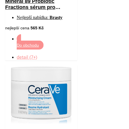
Minéral 89 Probiotic
Fractions sérum pro
regeneraci a obnovu pleti 30
Nejlepší nabídka:
Brasty
ml
nejlepší cena
565 Kč
Do obchodu
detail (7+)