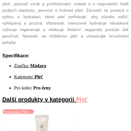
pleti, zpomalí vznik a prohlubování vrásek a v neposlední řadě
podpoří elasticitu, pevnost a hutnost pleti. Zároveň se postará o
výživu a hydrataci, které pleť potřebuje, aby zůstala svěží,
vyhlazená a pružná. Vlastnosti: intenzivně hydratuje hloubkově
vyživuje regeneruje a vitalizuje Složení: veganský produkt Jak
používat: Naneste na očištěnou pleť a vmasírujte krouživými
pohyby.
Specifikace:
Značka:
Mádara
Kategorie:
Pleť
Pro koho:
Pro ženy
Další produkty v kategorii
Pleť
Prohledat Pleť →