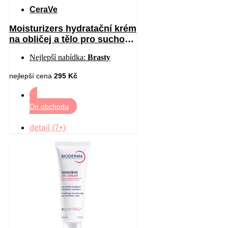
CeraVe
Moisturizers hydratační krém
na obličej a tělo pro suchou
až velmi suchou pokožku
Nejlepší nabídka:
Brasty
340 g
nejlepší cena
295 Kč
Do obchodu
detail (7+)