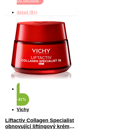
Do obchodu
detail (8+)
-41%
Vichy
Liftactiv Collagen Specialist
obnovující liftingový krém