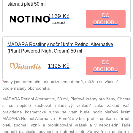
stárnutí pleti 50 ml
1169 Kč
DO
OBCHODU
1375 Kč
MÁDARA Rostlinný noční krém Retinol Alternative
(Plant Powered Night Cream) 50 ml
DO
1395 Kč
OBCHODU
*
ceny jsou orientační, aktualizujeme denně, můžou se však lišit
podle nálady obchodníka
MÁDARA Retinol Alternative, 50 ml, Pleťové krémy pro ženy, Chcete
si co nejdéle zachovat mladistvý vzhled? Jako základ vaší
pravidelné kosmetické rutiny se vám bude hodit pleťový krém
MÁDARA Retinol Alternative . Pomůže v boji proti známkám stárnutí
pleti, zpomalí vznik a prohlubování vrásek a v neposlední řadě
podpoří elasticitu, pevnost a hutnost pleti. Zároveň se postará o