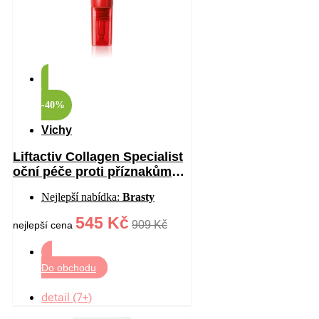
-40%
Vichy
Liftactiv Collagen Specialist
oční péče proti příznakům
stárnutí 15 ml
Nejlepší nabídka:
Brasty
545 Kč
909 Kč
nejlepší cena
Do obchodu
detail (7+)