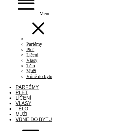
Menu
Parfémy
Pleť
Líčení
Vlasy
Tělo
Muži
Vůně do bytu
PARFÉMY
PLEŤ
LÍČENÍ
VLASY
TĚLO
MUŽI
VŮNĚ DO BYTU