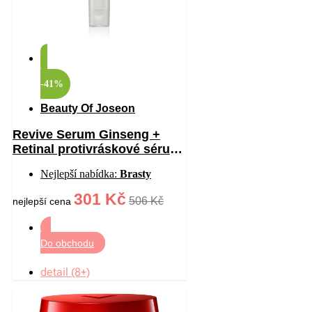
-41%
Beauty Of Joseon
Revive Serum Ginseng +
Retinal protivráskové sérum
na oční okolí 30 ml
Nejlepší nabídka:
Brasty
301 Kč
506 Kč
nejlepší cena
Do obchodu
detail (8+)