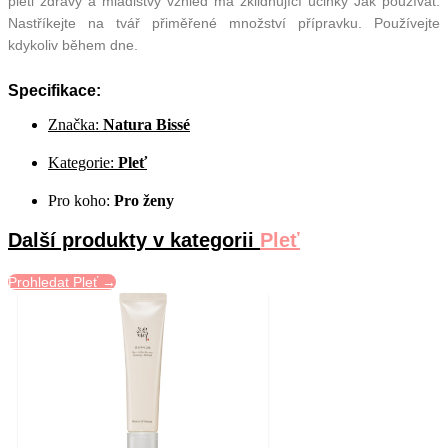
pleti zdravý a mladistvý vzhled má zklidňující účinky Jak používat:
Nastříkejte na tvář přiměřené množství přípravku. Používejte
kdykoliv během dne.
Specifikace:
Značka:
Natura Bissé
Kategorie:
Pleť
Pro koho:
Pro ženy
Další produkty v kategorii
Pleť
Prohledat Pleť →