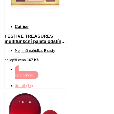
Catrice
FESTIVE TREASURES
multifunkční paleta odstín
C01 All I Want Is Velvet 12
Nejlepší nabídka:
Brasty
nejlepší cena
167 Kč
Do obchodu
detail (1+)