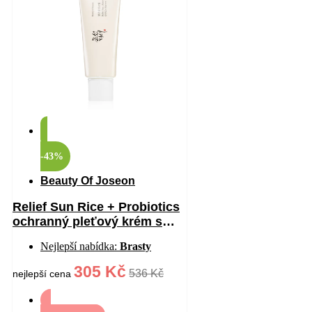
-43%
Beauty Of Joseon
Relief Sun Rice + Probiotics
ochranný pleťový krém s
probiotiky SPF 50+ 50 ml
Nejlepší nabídka:
Brasty
305 Kč
536 Kč
nejlepší cena