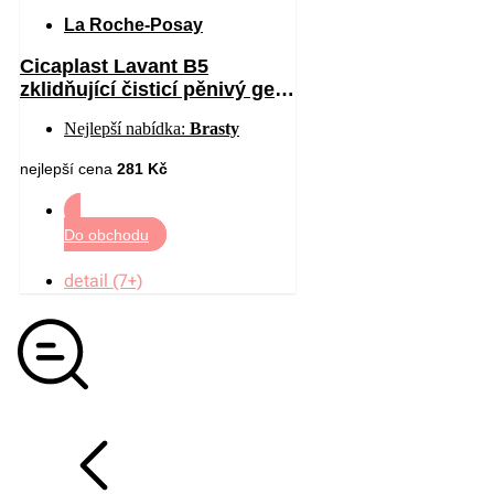
La Roche-Posay
Cicaplast Lavant B5
zklidňující čisticí pěnivý gel
200 ml
Nejlepší nabídka:
Brasty
nejlepší cena
281 Kč
Do obchodu
detail (7+)