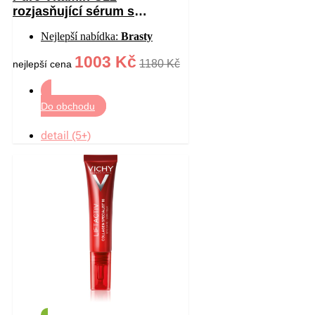
rozjasňující sérum s
vitaminem C proti vráskám
Nejlepší nabídka:
Brasty
30 ml
1003 Kč
1180 Kč
nejlepší cena
Do obchodu
detail (5+)