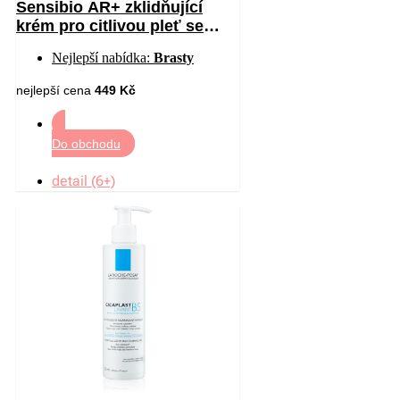
Sensibio AR+ zklidňující
krém pro citlivou pleť se
sklonem ke zčervenání 40 ml
Nejlepší nabídka:
Brasty
nejlepší cena
449 Kč
Do obchodu
detail (6+)