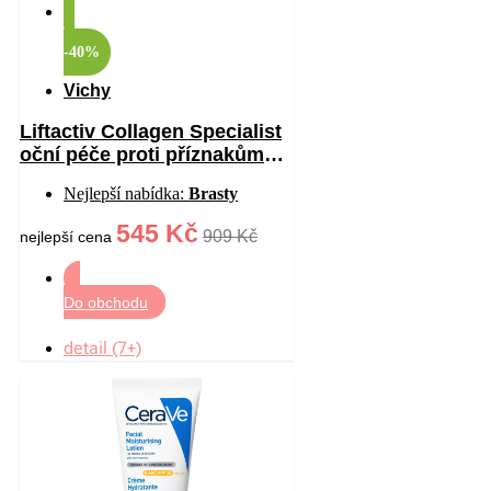
-40%
Vichy
Liftactiv Collagen Specialist
oční péče proti příznakům
stárnutí 15 ml
Nejlepší nabídka:
Brasty
545 Kč
909 Kč
nejlepší cena
Do obchodu
detail (7+)