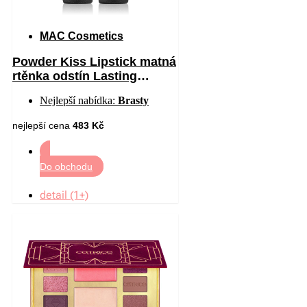
MAC Cosmetics
Powder Kiss Lipstick matná
rtěnka odstín Lasting
Passion 3 g
Nejlepší nabídka:
Brasty
nejlepší cena
483 Kč
Do obchodu
detail (1+)