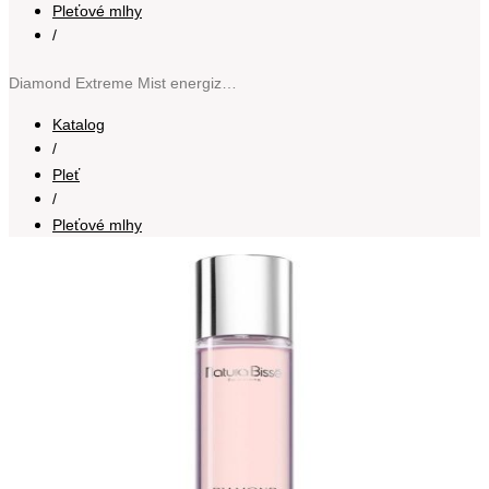
Pleťové mlhy
/
Diamond Extreme Mist energizující hydratační pleťová mlha 200 ml
Katalog
/
Pleť
/
Pleťové mlhy