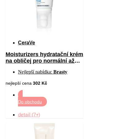
CeraVe
Moisturizers hydratační krém
na obličej pro normální až
suchou pleť SPF 30 52 ml
Nejlepší nabídka:
Brasty
nejlepší cena
302 Kč
Do obchodu
detail (7+)