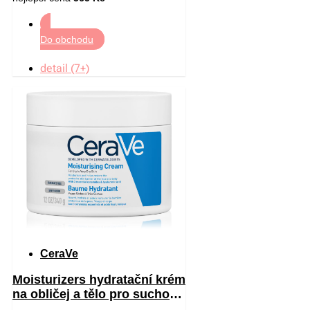
Do obchodu
detail (7+)
CeraVe
Moisturizers hydratační krém
na obličej a tělo pro suchou
až velmi suchou pokožku