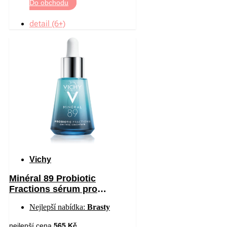
Do obchodu
detail (6+)
Vichy
Minéral 89 Probiotic
Fractions sérum pro
regeneraci a obnovu pleti 30
Nejlepší nabídka:
Brasty
ml
nejlepší cena
565 Kč