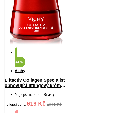
-41%
Vichy
Liftactiv Collagen Specialist
obnovující liftingový krém
proti vráskám 50 ml
Nejlepší nabídka:
Brasty
619 Kč
1041 Kč
nejlepší cena