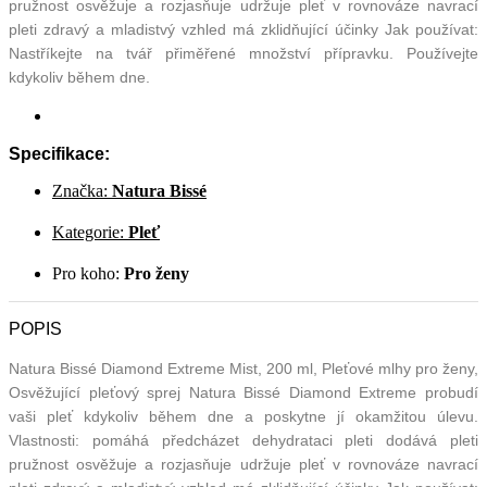
pružnost osvěžuje a rozjasňuje udržuje pleť v rovnováze navrací
pleti zdravý a mladistvý vzhled má zklidňující účinky Jak používat:
Nastříkejte na tvář přiměřené množství přípravku. Používejte
kdykoliv během dne.
Specifikace:
Značka:
Natura Bissé
Kategorie:
Pleť
Pro koho:
Pro ženy
POPIS
Natura Bissé Diamond Extreme Mist, 200 ml, Pleťové mlhy pro ženy,
Osvěžující pleťový sprej Natura Bissé Diamond Extreme probudí
vaši pleť kdykoliv během dne a poskytne jí okamžitou úlevu.
Vlastnosti: pomáhá předcházet dehydrataci pleti dodává pleti
pružnost osvěžuje a rozjasňuje udržuje pleť v rovnováze navrací