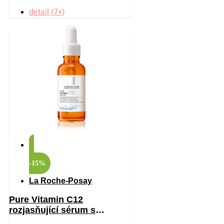
detail (7+)
-15%
La Roche-Posay
Pure Vitamin C12
rozjasňující sérum s
vitaminem C proti vráskám