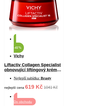
-41%
Vichy
Liftactiv Collagen Specialist
obnovující liftingový krém
proti vráskám 50 ml
Nejlepší nabídka:
Brasty
619 Kč
1041 Kč
nejlepší cena
Do obchodu