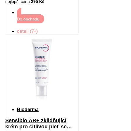
nejlepší cena
295 Kč
Do obchodu
detail (7+)
Bioderma
Sensibio AR+ zklidňující
krém pro citlivou pleť se