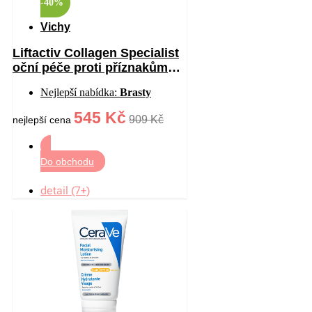
-40%
Vichy
Liftactiv Collagen Specialist
oční péče proti příznakům
stárnutí 15 ml
Nejlepší nabídka:
Brasty
545 Kč
909 Kč
nejlepší cena
Do obchodu
detail (7+)