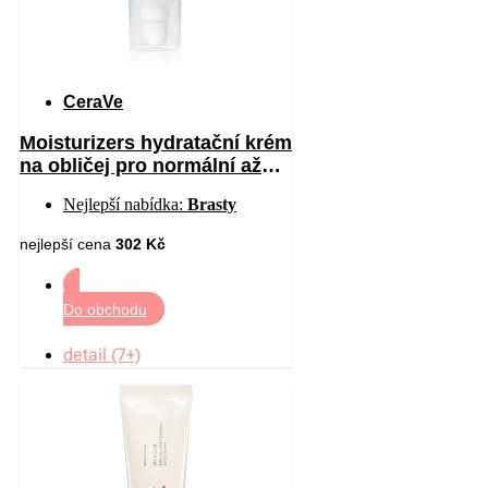
CeraVe
Moisturizers hydratační krém
na obličej pro normální až
suchou pleť SPF 30 52 ml
Nejlepší nabídka:
Brasty
nejlepší cena
302 Kč
Do obchodu
detail (7+)