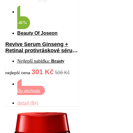
-41%
Beauty Of Joseon
Revive Serum Ginseng +
Retinal protivráskové sérum
na oční okolí 30 ml
Nejlepší nabídka:
Brasty
301 Kč
506 Kč
nejlepší cena
Do obchodu
detail (8+)