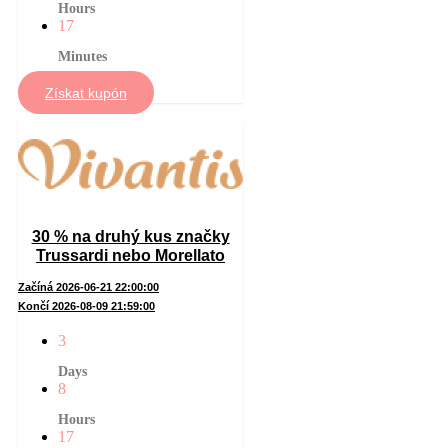
Hours
17
Minutes
Získat kupón
30 % na druhý kus značky
Trussardi nebo Morellato
Začíná 2026-06-21 22:00:00
Končí 2026-08-09 21:59:00
3
Days
8
Hours
17