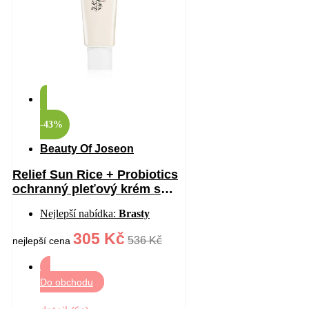
-43%
Beauty Of Joseon
Relief Sun Rice + Probiotics
ochranný pleťový krém s
probiotiky SPF 50+ 50 ml
Nejlepší nabídka:
Brasty
305 Kč
536 Kč
nejlepší cena
Do obchodu