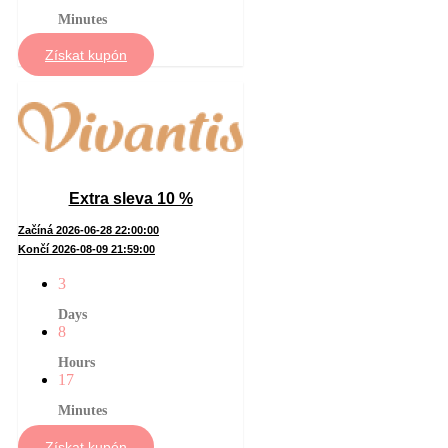
Minutes
Získat kupón
Extra sleva 10 %
Začíná 2026-06-28 22:00:00
Končí 2026-08-09 21:59:00
3
Days
8
Hours
17
Minutes
Získat kupón