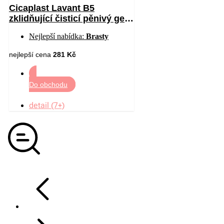
Cicaplast Lavant B5
zklidňující čisticí pěnivý gel
200 ml
Nejlepší nabídka:
Brasty
nejlepší cena
281 Kč
Do obchodu
detail (7+)