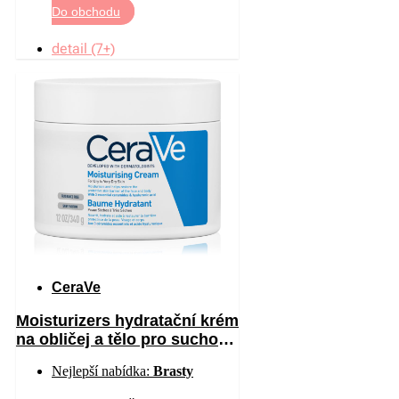
Do obchodu
detail (7+)
CeraVe
Moisturizers hydratační krém
na obličej a tělo pro suchou
až velmi suchou pokožku
Nejlepší nabídka:
Brasty
340 g