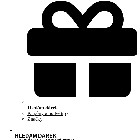
Hledám dárek
Kupóny a horké tipy
Značky
HLEDÁM DÁREK