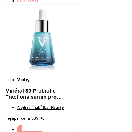
detail (6+)
Vichy
Minéral 89 Probiotic
Fractions sérum pro
regeneraci a obnovu pleti 30
Nejlepší nabídka:
Brasty
ml
nejlepší cena
565 Kč