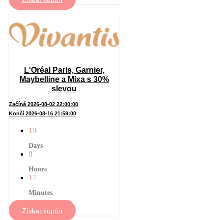
L'Oréal Paris, Garnier,
Maybelline a Mixa s 30%
slevou
Začíná 2026-08-02 22:00:00
Končí 2026-08-16 21:59:00
10
Days
8
Hours
17
Minutes
Získat kupón