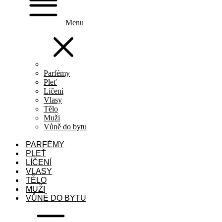
Menu
Parfémy
Pleť
Líčení
Vlasy
Tělo
Muži
Vůně do bytu
PARFÉMY
PLEŤ
LÍČENÍ
VLASY
TĚLO
MUŽI
VŮNĚ DO BYTU