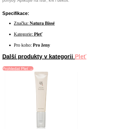
pohyby. Aplikujte na tvář, krk i dekolt.
Specifikace:
Značka:
Natura Bissé
Kategorie:
Pleť
Pro koho:
Pro ženy
Další produkty v kategorii
Pleť
Prohledat Pleť →