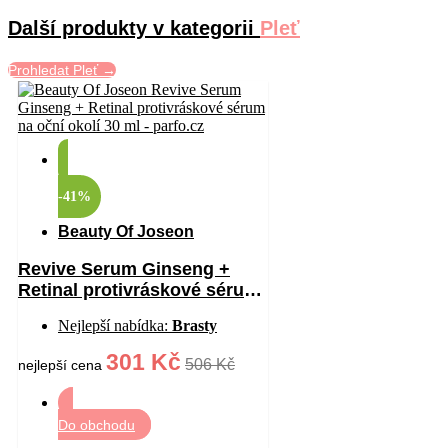
Další produkty v kategorii
Pleť
Prohledat Pleť →
-41%
Beauty Of Joseon
Revive Serum Ginseng +
Retinal protivráskové sérum
na oční okolí 30 ml
Nejlepší nabídka:
Brasty
301 Kč
506 Kč
nejlepší cena
Do obchodu