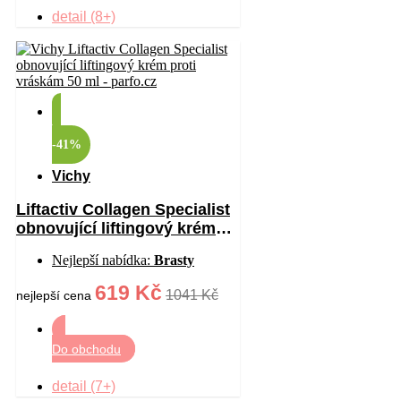
detail (8+)
-41%
Vichy
Liftactiv Collagen Specialist
obnovující liftingový krém
proti vráskám 50 ml
Nejlepší nabídka:
Brasty
619 Kč
1041 Kč
nejlepší cena
Do obchodu
detail (7+)