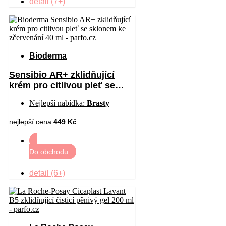
detail (7+)
Bioderma
Sensibio AR+ zklidňující
krém pro citlivou pleť se
sklonem ke zčervenání 40 ml
Nejlepší nabídka:
Brasty
nejlepší cena
449 Kč
Do obchodu
detail (6+)