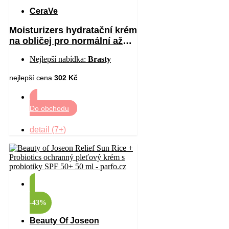
CeraVe
Moisturizers hydratační krém
na obličej pro normální až
suchou pleť SPF 30 52 ml
Nejlepší nabídka:
Brasty
nejlepší cena
302 Kč
Do obchodu
detail (7+)
-43%
Beauty Of Joseon