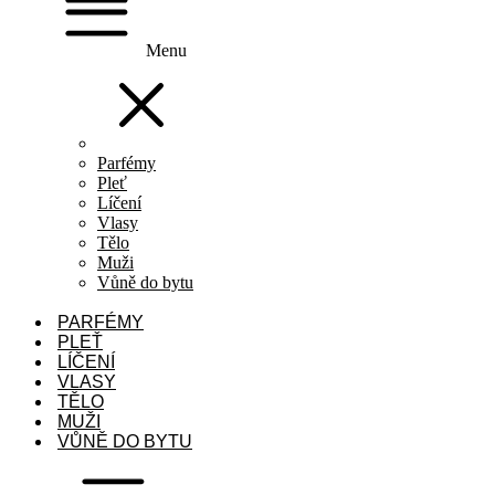
Menu
Parfémy
Pleť
Líčení
Vlasy
Tělo
Muži
Vůně do bytu
PARFÉMY
PLEŤ
LÍČENÍ
VLASY
TĚLO
MUŽI
VŮNĚ DO BYTU