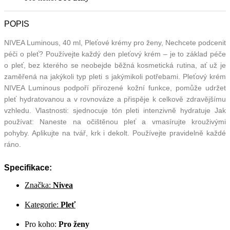
POPIS
NIVEA Luminous, 40 ml, Pleťové krémy pro ženy, Nechcete podcenit
péči o pleť? Používejte každý den pleťový krém – je to základ péče
o pleť, bez kterého se neobejde běžná kosmetická rutina, ať už je
zaměřená na jakýkoli typ pleti s jakýmikoli potřebami. Pleťový krém
NIVEA Luminous podpoří přirozené kožní funkce, pomůže udržet
pleť hydratovanou a v rovnováze a přispěje k celkově zdravějšímu
vzhledu. Vlastnosti: sjednocuje tón pleti intenzivně hydratuje Jak
používat: Naneste na očištěnou pleť a vmasírujte krouživými
pohyby. Aplikujte na tvář, krk i dekolt. Používejte pravidelně každé
ráno.
Specifikace:
Značka:
Nivea
Kategorie:
Pleť
Pro koho:
Pro ženy