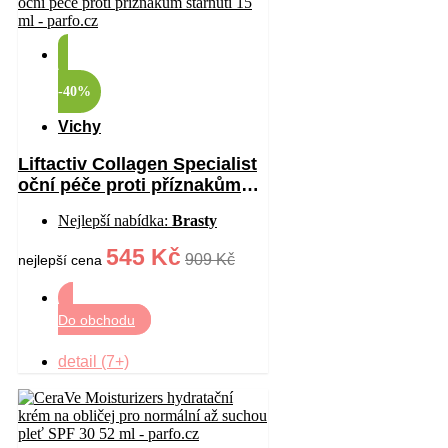
-40%
Vichy
Liftactiv Collagen Specialist
oční péče proti příznakům
stárnutí 15 ml
Nejlepší nabídka:
Brasty
545 Kč
909 Kč
nejlepší cena
Do obchodu
detail (7+)