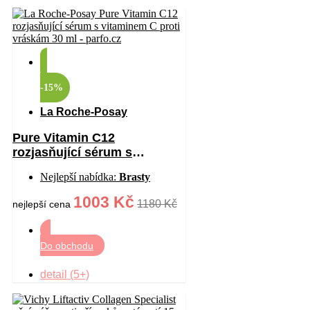
-15%
La Roche-Posay
Pure Vitamin C12
rozjasňující sérum s
vitaminem C proti vráskám
Nejlepší nabídka:
Brasty
30 ml
1003 Kč
1180 Kč
nejlepší cena
Do obchodu
detail (5+)