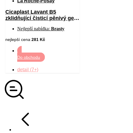
La Roche-Posay
Cicaplast Lavant B5
zklidňující čisticí pěnivý gel
200 ml
Nejlepší nabídka:
Brasty
nejlepší cena
281 Kč
Do obchodu
detail (7+)