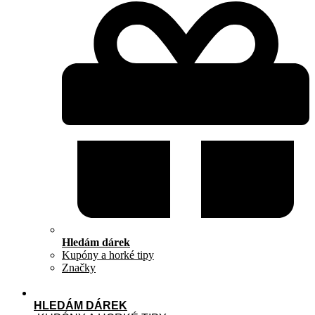
Hledám dárek
Kupóny a horké tipy
Značky
HLEDÁM DÁREK