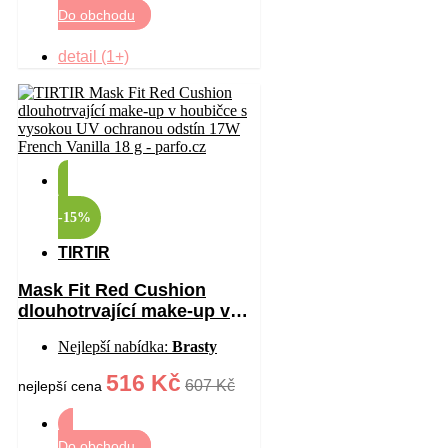
Do obchodu
detail (1+)
-15%
TIRTIR
Mask Fit Red Cushion
dlouhotrvající make-up v
houbičce s vysokou UV
Nejlepší nabídka:
Brasty
ochranou odstín 17W
French Vanilla 18 g
516 Kč
607 Kč
nejlepší cena
Do obchodu