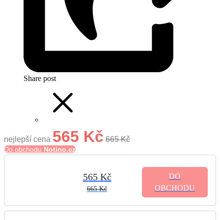
Share post
565 Kč
nejlepší cena
665 Kč
Do obchodu
Notino.cz
565 Kč
DO
OBCHODU
665 Kč