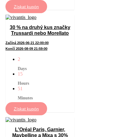
Získat kupón
30 % na druhý kus značky
Trussardi nebo Morellato
Začíná 2026-06-21 22:00:00
Končí 2026-08-09 21:59:00
2
Days
15
Hours
51
Minutes
Získat kupón
L'Oréal Paris, Garnier,
Maybelline a Mixa s 30%