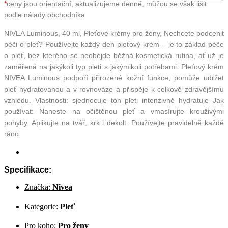
*
ceny jsou orientační, aktualizujeme denně, můžou se však lišit
podle nálady obchodníka
NIVEA Luminous, 40 ml, Pleťové krémy pro ženy, Nechcete podcenit
péči o pleť? Používejte každý den pleťový krém – je to základ péče
o pleť, bez kterého se neobejde běžná kosmetická rutina, ať už je
zaměřená na jakýkoli typ pleti s jakýmikoli potřebami. Pleťový krém
NIVEA Luminous podpoří přirozené kožní funkce, pomůže udržet
pleť hydratovanou a v rovnováze a přispěje k celkově zdravějšímu
vzhledu. Vlastnosti: sjednocuje tón pleti intenzivně hydratuje Jak
používat: Naneste na očištěnou pleť a vmasírujte krouživými
pohyby. Aplikujte na tvář, krk i dekolt. Používejte pravidelně každé
ráno.
Specifikace:
Značka:
Nivea
Kategorie:
Pleť
Pro koho:
Pro ženy