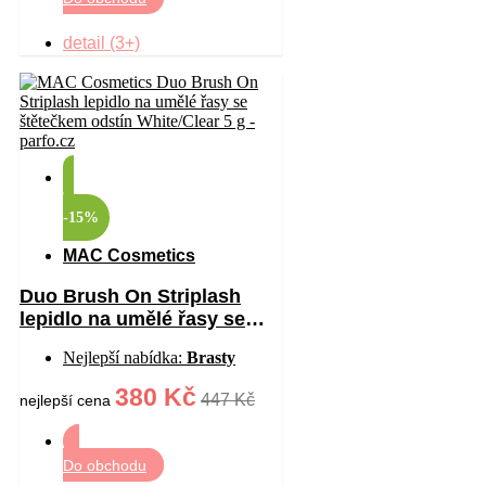
detail (3+)
-15%
MAC Cosmetics
Duo Brush On Striplash
lepidlo na umělé řasy se
štětečkem odstín
Nejlepší nabídka:
Brasty
White/Clear 5 g
380 Kč
447 Kč
nejlepší cena
Do obchodu