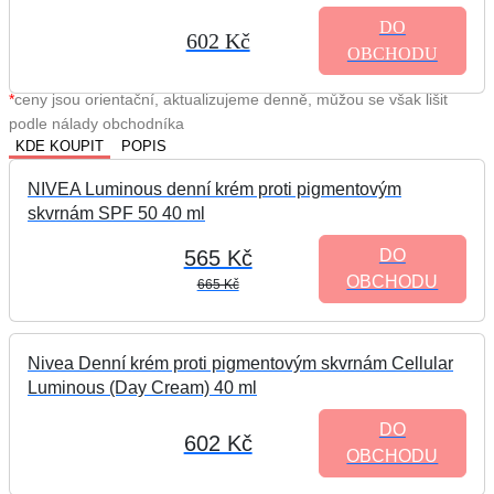
DO
602 Kč
OBCHODU
*
ceny jsou orientační, aktualizujeme denně, můžou se však lišit
podle nálady obchodníka
KDE KOUPIT
POPIS
NIVEA Luminous denní krém proti pigmentovým
skvrnám SPF 50 40 ml
565 Kč
DO
OBCHODU
665 Kč
Nivea Denní krém proti pigmentovým skvrnám Cellular
Luminous (Day Cream) 40 ml
DO
602 Kč
OBCHODU