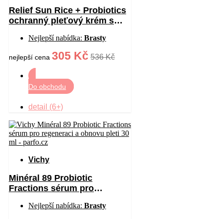
Relief Sun Rice + Probiotics
ochranný pleťový krém s
probiotiky SPF 50+ 50 ml
Nejlepší nabídka:
Brasty
305 Kč
536 Kč
nejlepší cena
Do obchodu
detail (6+)
Vichy
Minéral 89 Probiotic
Fractions sérum pro
regeneraci a obnovu pleti 30
Nejlepší nabídka:
Brasty
ml